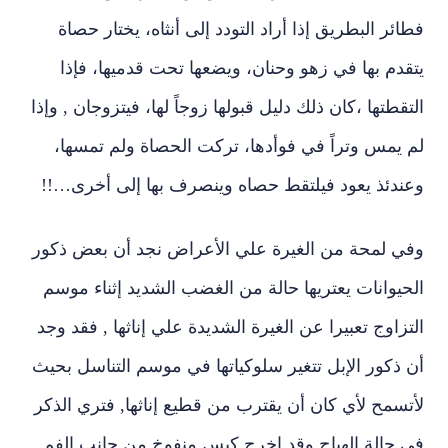
فطائر البطريق إذا أراد التودد إلى أنثاه، يختار حصاة
يتقدم بها في زهو وحنان، ويضعها تحت قدميها، فإذا
التقطتها ،كان ذلك دليل قبولها زوجاً لها، فيتزوجان , وإذا
لم يمس وتراً في فوأدها، تركت الحصاة ولم تمسها،
وعندئذ يعود فيلتقط حصاه وينصرف بها إلى أخرى…!!
وفي
لمحة من الغيرة علي الأعراض نجد أن بعض ذكور
الحيوانات يعتريها حالة من الغضب الشديد إثناء موسم
التزاوج تعبيرا عن الغيرة الشديدة علي إناثها , فقد وجد
أن ذكور الإبل تتغير سلوكياتها في موسم التناسل بحيث
لأتسمح لأي كان أن يقترب من قطيع إناثها, فتري الذكر
في حالة الهياج وقد اخرج كيس منفوخ من جانب الفم