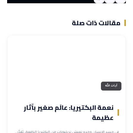
مقالات ذات صلة
آيات الله
نعمة البكتيريا: عالَم صغير بآثار
عظيمة
في جسد الإنسان وحده تعيش تريليونات من البكتيريا النافعة، يُقدَّر…