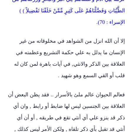
الطَّيِّبَاتِ وَفَضَّلْنَاهُمْ عَلَى كَثِيرٍ مِّمَّنْ خَلَقْنَا تَفْضِيلاًِ ) )
الإسراء : 70
)
.
إلا أن الله انزل من الشواهد في مخلوقاته من غير
الإنسان ما يدلل به علي حكمة التشريع وعظمته في
العلاقة بين الذكر والانثي, في آيات باهرة لمن كان له
قلب أو القي السمع وهو شهيد .
فعالم
الحيوان عالم ملئ بالأسرار .. فقد يظن البعض أن
العلاقة بين الجنسين ليس لها ضابط أو رابط , وان أي
ذكر قد ينزو علي أي أنثي تقع في طريقه , أو أن أي
أنثي قد تقبل بأي ذكر تلقاه , ولكن الأمر ليس كذلك ,