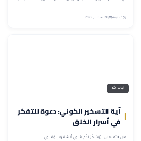
1 دقيقة
28 سبتمبر 2025
آيات الله
آية التسخير الكوني: دعوة للتفكر
في أسرار الخلق
قال الله تعالى: ﴿وَسَخَّرَ لَكُم مَّا فِي ٱلسَّمَـٰوَٰتِ وَمَا فِي…