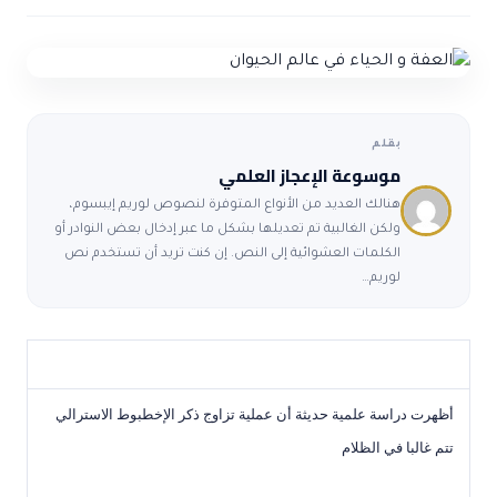
ضوابط و تأصيل الاعجاز
حول الاعجاز
الاعجاز التشريعي في القرآن
تواصل معنا
قصص للعبرة
حول السنة
مسلمين جدد
حول القراّن
مقالات اسلامية
بقلم
موسوعة الإعجاز العلمي
هنالك العديد من الأنواع المتوفرة لنصوص لوريم إيبسوم،
ولكن الغالبية تم تعديلها بشكل ما عبر إدخال بعض النوادر أو
الكلمات العشوائية إلى النص. إن كنت تريد أن تستخدم نص
لوريم…
أظهرت دراسة علمية حديثة أن عملية تزاوج ذكر الإخطبوط الاسترالي
تتم غالبا في الظلام