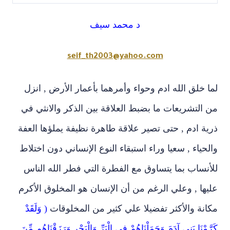
د محمد سيف
seif_th2003@yahoo.com
لما خلق الله ادم وحواء وأمرهما بأعمار الأرض , انزل
من التشريعات ما بضبط العلاقة بين الذكر والانثي في
ذرية ادم , حتى تصير علاقة طاهرة نظيفة يملؤها العفة
والحياء , سعيا وراء استبقاء النوع الإنساني دون اختلاط
للأنساب بما يتساوق مع الفطرة التي فطر الله الناس
عليها , وعلي الرغم من أن الإنسان هو المخلوق الأكرم
مكانة والأكثر تفضيلا علي كثير من المخلوقات
( وَلَقَدْ
كَرَّمْنَا بَنِي آدَمَ وَحَمَلْنَاهُمْ فِي الْبَرِّ وَالْبَحْرِ وَرَزَقْنَاهُم مِّنَ