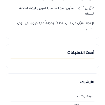
“كُلٌّ فِي فَلَكٍ يَسْبَحُونَ” بين التفسير اللغوي والرؤية الفلكية
الحديثة
الإعجاز القرآني من خلال لفظ ﴿لَا يَحْطِمَنَّكُمْ﴾: حين يلتقي الوحي
بالعلم
أحدث التعليقات
الأرشيف
سبتمبر 2025