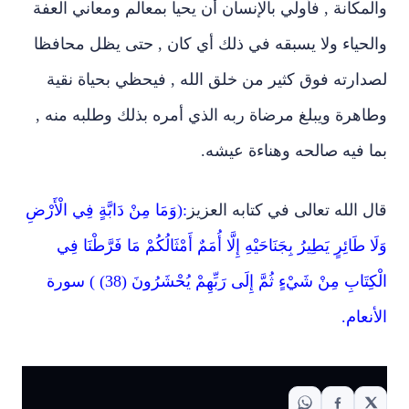
والمكانة , فأولي بالإنسان أن يحيا بمعالم ومعاني العفة
والحياء ولا يسبقه في ذلك أي كان , حتى يظل محافظا
لصدارته فوق كثير من خلق الله , فيحظي بحياة نقية
وطاهرة ويبلغ مرضاة ربه الذي أمره بذلك وطلبه منه ,
بما فيه صالحه وهناءة عيشه.
قال الله تعالى في كتابه العزيز
:(وَمَا مِنْ دَابَّةٍ فِي الْأَرْضِ
وَلَا طَائِرٍ يَطِيرُ بِجَنَاحَيْهِ إِلَّا أُمَمٌ أَمْثَالُكُمْ مَا فَرَّطْنَا فِي
الْكِتَابِ مِنْ شَيْءٍ ثُمَّ إِلَى رَبِّهِمْ يُحْشَرُونَ (38) ) سورة
الأنعام.