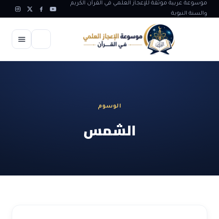
موسوعة عربية موثقة للإعجاز العلمي في القرآن الكريم
والسنة النبوية
الرئيسية
الإعجاز العلمي
الوسوم
الاعجاز العلمي في علوم الأرض
آيات الله
الشمس
الاعجاز الغيبي في القرآن
آيات الله في جسم الانسان
المقالات
الاعجاز في علوم الفلك والفضاء
آيات الله في خلق الحيوان
ابداعات اسلامية
شبهات وردود
الاعجاز العلمي في الكائنات الحية
آيات الله في خلق الكون
تأملات قرآنية
التطور والالحاد
المرئيات
الاعجاز البياني و اللغوي في القرآن
آيات الله في خلق النباتات
روائع الهدى النبوي
حول الاسلام
المؤلفون
الاعجاز العلمي علوم الطب و الحياة