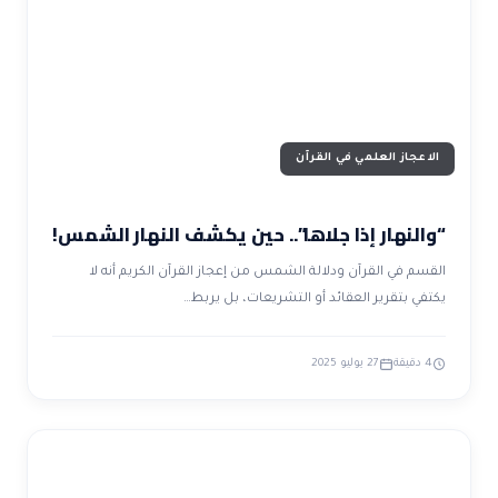
ضوابط و تأصيل الاعجاز
حول الاعجاز
الاعجاز التشريعي في القرآن
تواصل معنا
قصص للعبرة
حول السنة
مسلمين جدد
حول القراّن
مقالات اسلامية
الاعجاز العلمي في القرآن
“والنهار إذا جلاها”.. حين يكشف النهار الشمس!
القسم في القرآن ودلالة الشمس من إعجاز القرآن الكريم أنه لا
يكتفي بتقرير العقائد أو التشريعات، بل يربط…
4 دقيقة
27 يوليو 2025