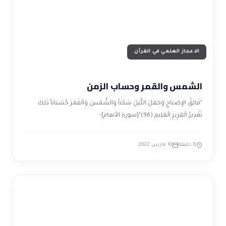
الاعجاز العلمي في القرآن
الشمس والقمر وحساب الزمن
"فَالِقُ الإِصْبَاحِ وَجَعَلَ اللَّيْلَ سَكَناً وَالشَّمْسَ وَالْقَمَرَ حُسْبَاناً ذَلِكَ
تَقْدِيرُ الْعَزِيزِ الْعَلِيمِ (96)"[سورة الأنعام]-
6 دقيقة
10 مارس 2022