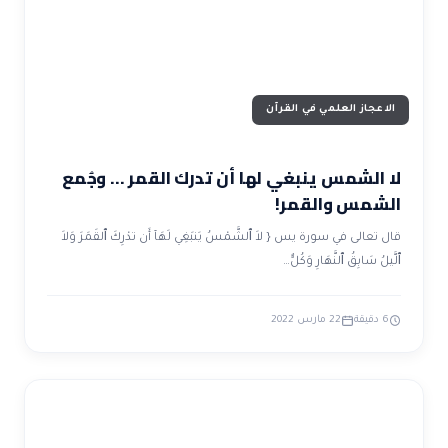
الاعجاز العلمي في القرآن
لا الشمس ينبغي لها أن تدرك القمر … وجُمع
الشمس والقمر!
قال تعالى في سورة يس { لاَ ٱلشَّمْسُ يَنبَغِي لَهَآ أَن تدْرِكَ ٱلقَمَرَ وَلاَ
ٱلَّيلُ سَابِقُ ٱلنَّهَارِ وَكُلٌّ…
6 دقيقة
22 مارس 2022