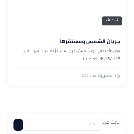
آيات الله
جريان الشمس ومستقرها
قول الله تعالى: (وَالشَّمْسُ تَجْرِي لِمُسْتَقَرٍّ لَّهَا ذَلِكَ تَقْدِيرُ الْعَزِيزِ
الْعَلِيمِ{38})[سورة يس].
13 دقيقة
22 فبراير 2022
ابحث عن: