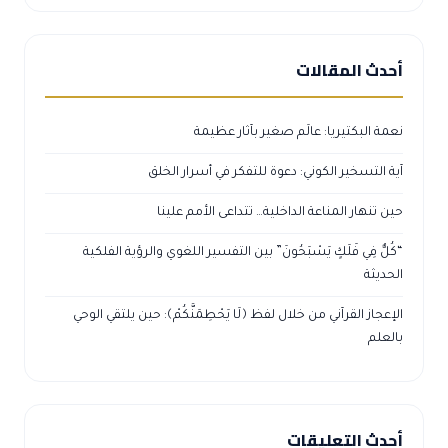
أحدث المقالات
نعمة البكتيريا: عالَم صغير بآثار عظيمة
آية التسخير الكوني: دعوة للتفكر في أسرار الخلق
حين تنهار المناعة الداخلية… تتداعى الأمم علينا
“كُلٌّ فِي فَلَكٍ يَسْبَحُونَ” بين التفسير اللغوي والرؤية الفلكية
الحديثة
الإعجاز القرآني من خلال لفظ ﴿لَا يَحْطِمَنَّكُمْ﴾: حين يلتقي الوحي
بالعلم
أحدث التعليقات