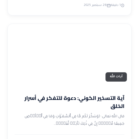
1 دقيقة
28 سبتمبر 2025
آيات الله
آية التسخير الكوني: دعوة للتفكر في أسرار
الخلق
قال الله تعالى: ﴿وَسَخَّرَ لَكُم مَّا فِي ٱلسَّمَـٰوَٰتِ وَمَا فِي ٱلۡأَرۡضِ
جَمِيعًا مِّنۡهُۚ إِنَّ فِي ذَٰلِكَ لَأٓيَـٰتࣲ لِّقَوۡمࣲ…