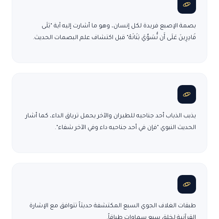
بصمة الإصبع فريدة لكل إنسان، وهو ما أشارت إليه آية "بَلَى
قَادِرِينَ عَلَى أَن نُّسَوِّيَ بَنَانَهُ" قبل اكتشاف علم البصمات الحديث.
يذبب الذباب أحد جناحيه للطيران والآخر يحمل ترياق الداء، كما أشار
الحديث النبوي "فإن في أحد جناحيه داء وفي الآخر شفاء".
طبقات الغلاف الجوي السبع المكتشفة حديثاً تتوافق مع الإشارة
القرآنية لخلق سبع سماوات طباقاً.