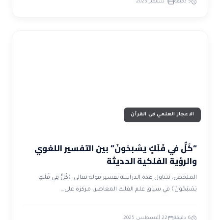
5 دقيقة
1 سبتمبر 2025
الاعجاز العلمي في القرآن
“كُلٌّ فِي فَلَكٍ يَسْبَحُونَ” بين التفسير اللغوي
والرؤية الفلكية الحديثة
الملخص: تتناول هذه الدراسة تفسير قوله تعالى: ﴿كُلٌّ فِي فَلَكٍ
يَسْبَحُونَ﴾ في سياق علم الفلك المعاصر، مركزة على…
6 دقيقة
22 أغسطس 2025