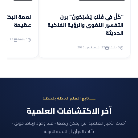
“كُلٌّ فِي فَلَكٍ يَسْبَحُونَ” بين
نعمة البكتيريا
التفسير اللغوي والرؤية الفلكية
عظيمة
الحديثة
1 دقيقة
28 سبتمبر 2025
6 دقيقة
22 أغسطس 2025
تابع العلم لحظة بلحظة
آخر الاكتشافات العلمية
أحدث الأخبار العلمية التي يمكن ربطها - عند وجود ارتباط موثق -
بآيات القرآن أو السنة النبوية