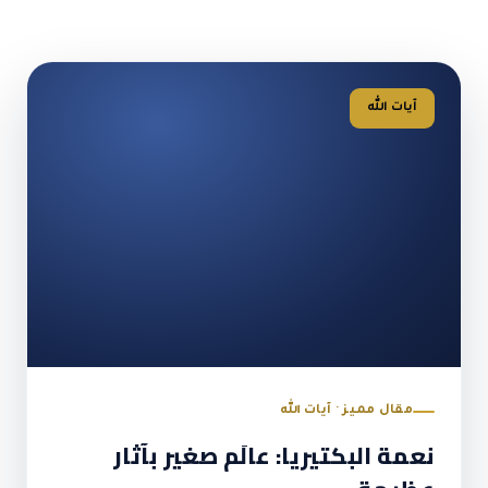
آيات الله
مقال مميز · آيات الله
نعمة البكتيريا: عالَم صغير بآثار