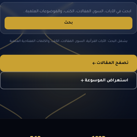
ضوابط و تأصيل الاعجاز
حول الاعجاز
الاعجاز التشريعي في القرآن
تواصل معنا
قصص للعبرة
حول السنة
ابحث
بحث
مسلمين جدد
حول القراّن
في
مقالات اسلامية
الموسوعة
يشمل البحث: الآيات القرآنية، السور، المقالات، الكتب، والكلمات المفتاحية العلمية
تصفح المقالات
استعراض الموسوعة