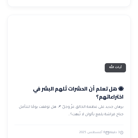
آيات الله
🐝 هل تعلم أن الحشرات تُلهم البشر في
اختراعاتهم؟
برهان جديد على عظمة الخالق عزّ وجلّ 📌 هل توقفت يومًا لتتأمل
جناح فراشة يلمع بألوان لا تُبهت؟…
3 دقيقة
8 أغسطس 2025