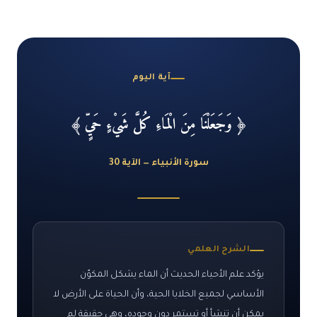
آية اليوم
آية
﴿ وَجَعَلْنَا مِنَ الْمَاءِ كُلَّ شَيْءٍ حَيٍّ ﴾
اليوم
مع
سورة الأنبياء — الآية 30
شرحها
العلمي
الشرح العلمي
يؤكد علم الأحياء الحديث أن الماء يشكل المكوّن
الأساسي لجميع الخلايا الحية، وأن الحياة على الأرض لا
يمكن أن تنشأ أو تستمر دون وجوده، وهي حقيقة لم