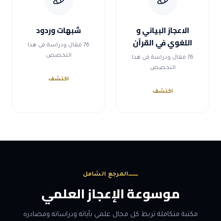
الاعجاز البياني و
شبهات وردود
اللغوي في القرآن
76 مقال ودراسة في هذا
التخصص
76 مقال ودراسة في هذا
التخصص
اكتشف
اكتشف
المرجع الشامل
موسوعة الإعجاز العلمي
مكتبة متكاملة تربط كل مجال علمي بآياته ودراساته ومصادره