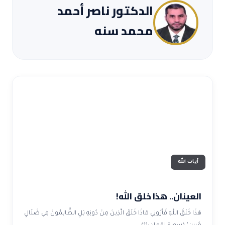
ضوابط و تأصيل الاعجاز
الدكتور ناصر أحمد
حول الاعجاز
الاعجاز التشريعي في القرآن
تواصل معنا
قصص للعبرة
محمد سنه
حول السنة
مسلمين جدد
حول القراّن
مقالات اسلامية
آيات الله
العينان.. هذا خلق الله!
هَذَا خَلْقُ اللَّهِ فَأَرُونِي مَاذَا خَلَقَ الَّذِينَ مِنْ دُونِهِ بَلِ الظَّالِمُونَ فِي ضَلَالٍ