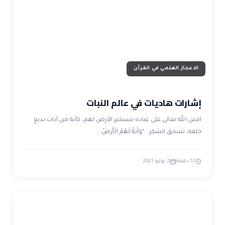
الاعجاز العلمي في القرآن
إشارات هاديات في عالم النبات
امتن الله تعالى على عباده بتسخير الأرض لهم، كآية من آيات بديع
خلقه، تسحق الشكر: :“وَآَيَةٌ لَهُمُ الْأَرْضُ…
12 دقيقة
2 يوليو 2021