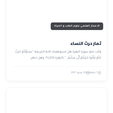
الاعجاز العلمي علوم الطب و الحياة
ثمار حرث النساء
وأنت تتلو سورة البقرة هل استوقفتك الآية الكريمة: "نِسَاؤُكُمْ حَرْثٌ
لَكُمْ فَأْتُوا حَرْثَكُمْ أَنَّى شِئْتُمْ..." (البقرة:223)؟!. وهل خطر…
5 دقيقة
28 يونيو 2021