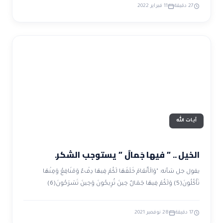
27 دقيقة
11 فبراير 2022
آيات الله
الخيل .. ” فيها جَمالٌ ” يستوجب الشكر.
يقول جل شأنه: "وَالْأَنْعَامَ خَلَقَهَا لَكُمْ فِيهَا دِفْءٌ وَمَنَافِعُ وَمِنْهَا
تَأْكُلُونَ(5) وَلَكُمْ فِيهَا جَمَالٌ حِينَ تُرِيحُونَ وَحِينَ تَسْرَحُونَ(6)
17 دقيقة
28 نوفمبر 2021