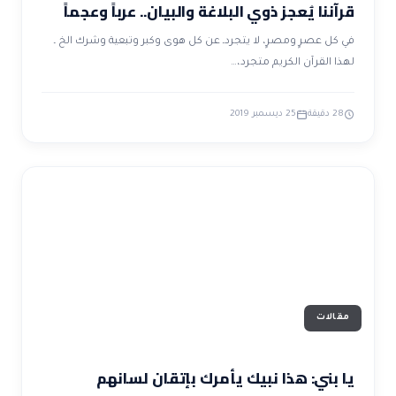
قرآننا يُعجز ذوي البلاغة والبيان.. عرباً وعجماً
في كل عصرٍ ومصرٍ، لا يتجردـ عن كل هوى وكبر وتبعية وشرك الخ ـ
لهذا القرآن الكريم متجرد،…
28 دقيقة
25 ديسمبر 2019
مقالات
يا بني: هذا نبيك يأمرك بإتقان لسانهم