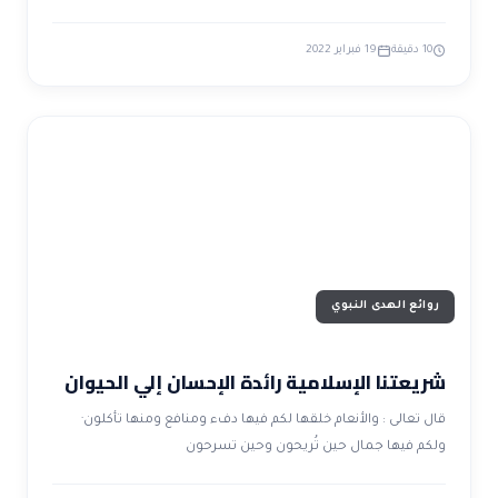
10 دقيقة
19 فبراير 2022
روائع الهدى النبوي
شريعتنا الإسلامية رائدة الإحسان إلي الحيوان
قال تعالى : والأنعام خلقها لكم فيها دفء ومنافع ومنها تأكلون·
ولكم فيها جمال حين تُريحون وحين تسرحون