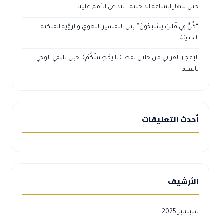
حين تنهار المناعة الداخلية… تتداعى الأمم علينا
“كُلٌّ فِي فَلَكٍ يَسْبَحُونَ” بين التفسير اللغوي والرؤية الفلكية
الحديثة
الإعجاز القرآني من خلال لفظ ﴿لَا يَحْطِمَنَّكُمْ﴾: حين يلتقي الوحي
بالعلم
أحدث التعليقات
الأرشيف
سبتمبر 2025