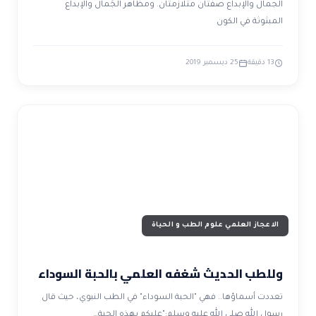
الجمال والإبداع صفتان متلازمتان. ومظاهر الجَمال والإبداع
المبثوثة في الكون
13 دقيقة
25 ديسمبر 2019
الاعجاز العلمي علوم الطب و الحياة
وللطب الحديث شغفه العلمي بالحبة السوداء
تعددت أسماؤها.. فهي "الحبة السوداء" في الطب النبوي، حيث قال
رسول الله صلى الله عليه وسلم:"عليكم بهذه الحبةِ…