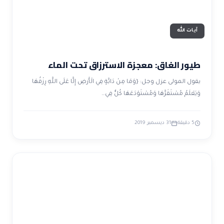
آيات الله
طيور الغاق: معجزة الاسترزاق تحت الماء
يقول المولى عزل وجل: {وَمَا مِنْ دَابَّةٍ فِي الْأَرْضِ إِلَّا عَلَى اللَّهِ رِزْقُهَا
وَيَعْلَمُ مُسْتَقَرَّهَا وَمُسْتَوْدَعَهَا كُلٌّ فِي…
5 دقيقة
31 ديسمبر 2019