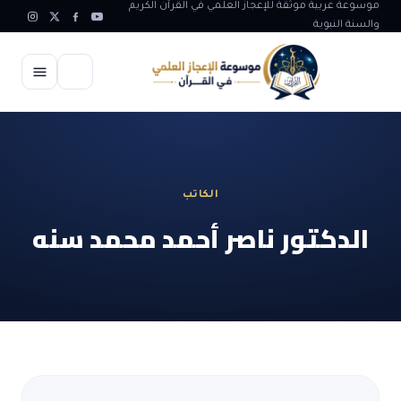
موسوعة عربية موثقة للإعجاز العلمي في القرآن الكريم
والسنة النبوية
الرئيسية
الإعجاز العلمي
الكاتب
الاعجاز العلمي في علوم الأرض
آيات الله
الدكتور ناصر أحمد محمد سنه
الاعجاز الغيبي في القرآن
آيات الله في جسم الانسان
المقالات
الاعجاز في علوم الفلك والفضاء
آيات الله في خلق الحيوان
ابداعات اسلامية
شبهات وردود
الاعجاز العلمي في الكائنات الحية
آيات الله في خلق الكون
تأملات قرآنية
التطور والالحاد
المرئيات
الاعجاز البياني و اللغوي في القرآن
آيات الله في خلق النباتات
روائع الهدى النبوي
حول الاسلام
المؤلفون
الاعجاز العلمي علوم الطب و الحياة