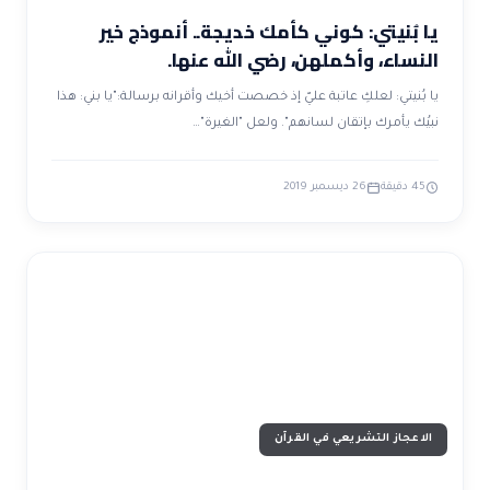
يا بُنيتي: كوني كأمك خديجة.. أنموذج خير
النساء، وأكملهن، رضي الله عنها.
يا بُنيتي: لعلكِ عاتبة عليّ إذ خصصت أخيك وأقرانه برسالة:"يا بني: هذا
نبيُك يأمرك بإتقان لسانهم". ولعل "الغيرة"…
45 دقيقة
26 ديسمبر 2019
الاعجاز التشريعي في القرآن