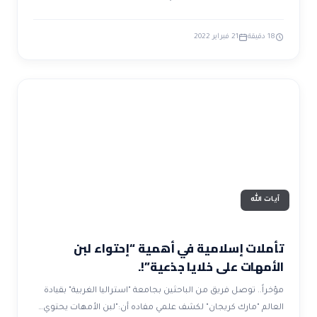
18 دقيقة
21 فبراير 2022
آيات الله
تأملات إسلامية في أهمية “إحتواء لبن
الأمهات على خلايا جذعية”!.
مؤخراً.. توصل فريق من الباحثين بجامعة "استراليا الغربية" بقيادة
العالم "مارك كريجان" لكشف علمي مفاده أن:"لبن الأمهات يحتوي…