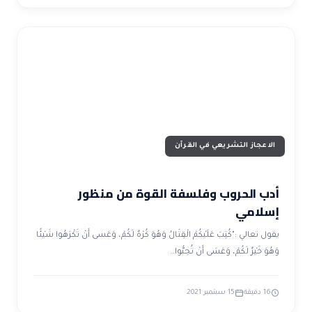
الاعجاز التشريعي في القرآن
أدب الحروب وفلسفة القوة من منظور
إسلامي
يقول تعالي :"كُتِبَ عَلَيْكُمْ الْقِتَالُ وَهُوَ كُرْهٌ لَكُمْ، وَعَسى أَنْ تَكْرَهُوا شَيْئًا
وَهُوَ خَيْرٌ لَكُمْ، وَعَسَى أَنْ تُحِبُّوا…
16 دقيقة
15 سبتمبر 2021