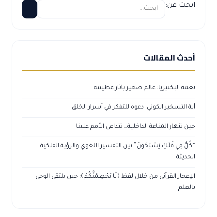
ابحث عن:
أحدث المقالات
نعمة البكتيريا: عالَم صغير بآثار عظيمة
آية التسخير الكوني: دعوة للتفكر في أسرار الخلق
حين تنهار المناعة الداخلية… تتداعى الأمم علينا
“كُلٌّ فِي فَلَكٍ يَسْبَحُونَ” بين التفسير اللغوي والرؤية الفلكية
الحديثة
الإعجاز القرآني من خلال لفظ ﴿لَا يَحْطِمَنَّكُمْ﴾: حين يلتقي الوحي
بالعلم