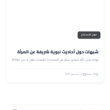
ضوابط و تأصيل الاعجاز
حول الاعجاز
الاعجاز التشريعي في القرآن
تواصل معنا
قصص للعبرة
حول السنة
مسلمين جدد
حول القراّن
مقالات اسلامية
حول الاسلام
شبهات حول أحاديث نبوية شريفة عن المرأة
قوله صلى الله عليه و سلم عن النساء (( ناقصات عقل و دين ))[50]
19 دقيقة
21 ديسمبر 2019