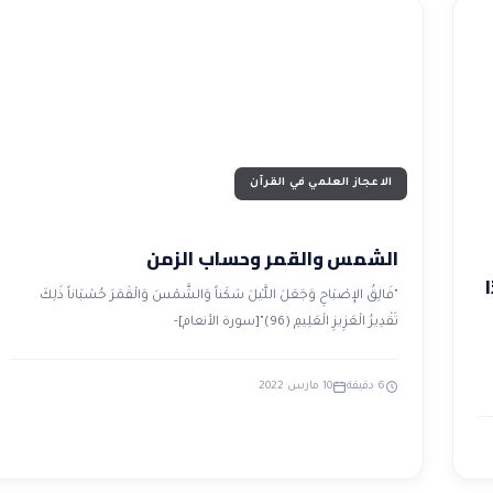
الاعجاز العلمي في القرآن
الشمس والقمر وحساب الزمن
ا
"فَالِقُ الإِصْبَاحِ وَجَعَلَ اللَّيْلَ سَكَناً وَالشَّمْسَ وَالْقَمَرَ حُسْبَاناً ذَلِكَ
تَقْدِيرُ الْعَزِيزِ الْعَلِيمِ (96)"[سورة الأنعام]-
6 دقيقة
10 مارس 2022