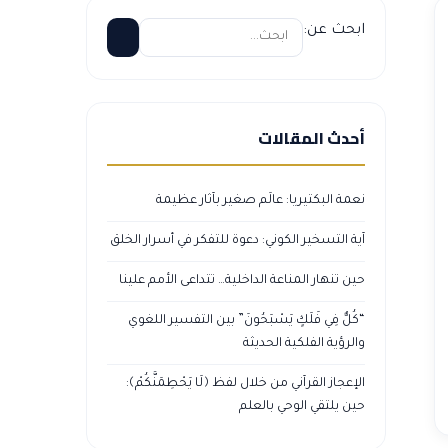
ابحث عن:
أحدث المقالات
نعمة البكتيريا: عالَم صغير بآثار عظيمة
آية التسخير الكوني: دعوة للتفكر في أسرار الخلق
حين تنهار المناعة الداخلية… تتداعى الأمم علينا
“كُلٌّ فِي فَلَكٍ يَسْبَحُونَ” بين التفسير اللغوي
والرؤية الفلكية الحديثة
الإعجاز القرآني من خلال لفظ ﴿لَا يَحْطِمَنَّكُمْ﴾:
حين يلتقي الوحي بالعلم