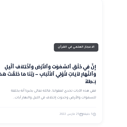
الاعجاز العلمي في القرآن
إِنَّ فِي خَلْقِ ٱلسَّمَٰوَٰتِ وَٱلأَرْضِ وَٱخْتِلاَفِ ٱلَّيلِ
وَٱلنَّهَارِ لآيَاتٍ لأُوْلِي ٱلأَلْبَابِ – رَبَّنَا مَا خَلَقْتَ هَذ
بَـٰطِلاً
ففي هذه الآيات تحدي لعقولنا، فالله تعالى يخبرنا أنه بخلقة
للسموات والأرض وحدوث إختلاف في الليل والنهار آيات…
5 دقيقة
25 مارس 2022