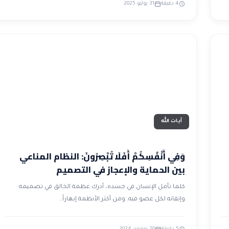
4 دقيقة
31 يوليو 2025
آيات الله
وَفِي أَنْفُسِكُمْ أَفَلَا تُبْصِرُونَ: النظام المناعي
بين الحماية والإعجاز في التصميم
كلما تأمل الإنسان في جسده، أدرك عظمة الخالق في تصميمه
وإتقانه لكل عضو فيه. ومن أكثر الأنظمة إبهاراً…