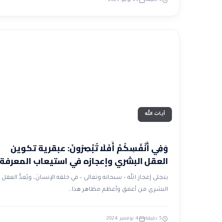
3 دقيقة
25 يونيو 2025
آيات الله
وَفِي أَنْفُسِكُمْ أَفَلَا تُبْصِرُونَ: عبقرية تكوين
العقل البشري وإعجازه في استيعاب المعرفة
يتجلى إعجاز الله – سبحانه وتعالى – في خلقه الإنسانَ، ويُعدُّ العقل
البشري من أعمق وأعظم مظاهر هذا…
5 دقيقة
4 نوفمبر 2024