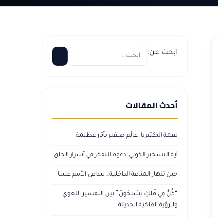
ابحث عن:
أحدث المقالات
نعمة البكتيريا: عالَم صغير بآثار عظيمة
آية التسخير الكوني: دعوة للتفكر في أسرار الخلق
حين تنهار المناعة الداخلية… تتداعى الأمم علينا
“كُلٌّ فِي فَلَكٍ يَسْبَحُونَ” بين التفسير اللغوي
والرؤية الفلكية الحديثة