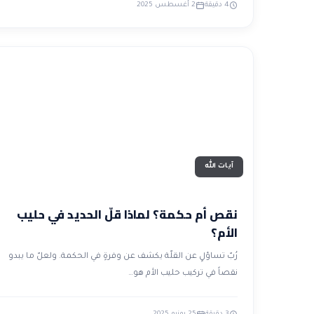
4 دقيقة
2 أغسطس 2025
آيات الله
نقص أم حكمة؟ لماذا قلّ الحديد في حليب
الأم؟
رُبّ تساؤلٍ عن القلّة يكشف عن وفرةٍ في الحكمة. ولعلّ ما يبدو
نقصاً في تركيب حليب الأم هو…