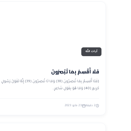
آيات الله
فَلَا أُقْسِمُ بِمَا تُبْصِرُونَ
{فَلَا أُقْسِمُ بِمَا تُبْصِرُونَ (38) وَمَا لَا تُبْصِرُونَ (39) إِنَّهُ لَقَوْلُ رَسُولٍ
كَرِيمٍ (40) وَمَا هُوَ بِقَوْلِ شَاعِرٍ…
2 دقيقة
23 مايو 2023