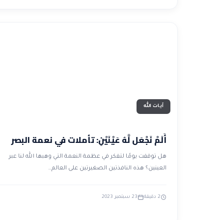
آيات الله
أَلَمْ نَجْعَل لَّهُ عَيْنَيْنِ: تأملات في نعمة البصر
هل توقفت يومًا لتفكر في عظمة النعمة التي وهبها الله لنا عبر
العينين؟ هذه النافذتين الصغيرتين على العالم…
2 دقيقة
23 سبتمبر 2023