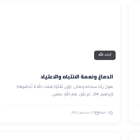
آيات الله
الدماغ ونعمة الانتباه والاعتياد
يقولُ ربُّنا سبحانه وتعالى: {وَإِن تَعُدُّواْ نِعْمَتَ الله لاَ تُحْصُوهَا}
[إبراهيم: 34] ، لم يَقُلْ: نِعَمَ اللهِ، بمعنى…
3 دقيقة
27 ديسمبر 2022