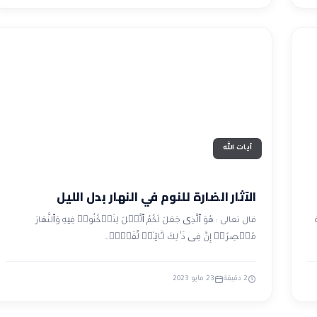
آيات الله
الآثار الضارة للنوم في النهار بدل الليل
قال تعالى : هُوَ ٱلَّذِی جَعَلَ لَكُمُ ٱلَّیۡلَ لِتَسۡكُنُوا۟ فِیهِ وَٱلنَّهَارَ
مُبۡصِرًاۚ إِنَّ فِی ذَ ٰ⁠لِكَ لَـَٔایَـٰتࣲ لِّقَوۡمࣲ…
2 دقيقة
23 مايو 2023