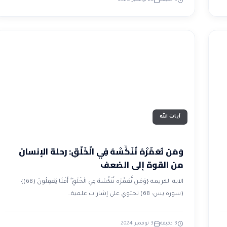
5 دقيقة
20 نوفمبر 2024
آيات الله
وَمَن نُّعَمِّرْهُ نُنَكِّسْهُ فِي الْخَلْقِ: رحلة الإنسان
من القوة إلى الضعف
الآية الكريمة {وَمَن نُّعَمِّرْه نُنَكِّسْهُ فِي الْخَلْقِ ۖ أَفَلَا يَعْقِلُونَ (68)}
(سورة يس: 68) تحتوي على إشارات علمية…
3 دقيقة
3 نوفمبر 2024