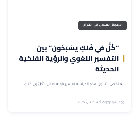
الاعجاز العلمي في القرآن
“كُلٌّ فِي فَلَكٍ يَسْبَحُونَ” بين
التفسير اللغوي والرؤية الفلكية
الحديثة
الملخص: تتناول هذه الدراسة تفسير قوله تعالى: ﴿كُلٌّ فِي فَلَكٍ…
6 دقيقة
22 أغسطس 2025