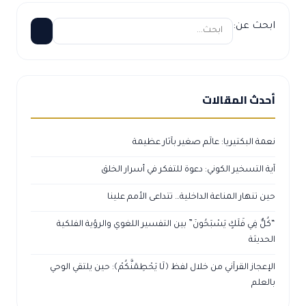
ابحث عن:
أحدث المقالات
نعمة البكتيريا: عالَم صغير بآثار عظيمة
آية التسخير الكوني: دعوة للتفكر في أسرار الخلق
حين تنهار المناعة الداخلية… تتداعى الأمم علينا
“كُلٌّ فِي فَلَكٍ يَسْبَحُونَ” بين التفسير اللغوي والرؤية الفلكية
الحديثة
الإعجاز القرآني من خلال لفظ ﴿لَا يَحْطِمَنَّكُمْ﴾: حين يلتقي الوحي
بالعلم