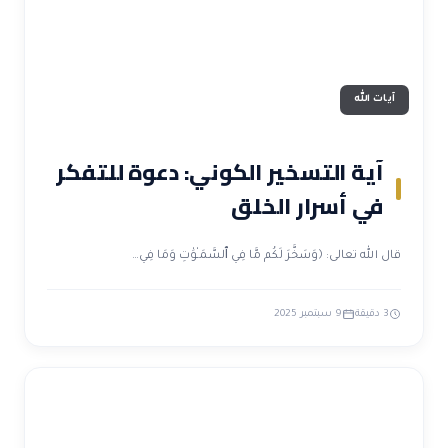
آيات الله
آية التسخير الكوني: دعوة للتفكر
في أسرار الخلق
قال الله تعالى: ﴿وَسَخَّرَ لَكُم مَّا فِي ٱلسَّمَـٰوَٰتِ وَمَا فِي…
3 دقيقة
9 سبتمبر 2025