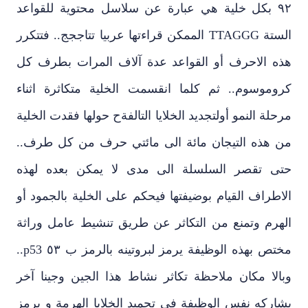
٩٢ بكل خلية هي عبارة عن سلاسل محتوية للقواعد
الستة TTAGGG الممكن قراءتها عربيا تتاججج.. فتتكرر
هذه الاحرف أو القواعد عدة آلاف المرات بطرف كل
كروموسوم.. ثم كلما انقسمت الخلية متكاثرة اثناء
مرحلة النمو أولتجديد الخلايا التالفةح حولها فقدت الخلية
من هذه التيجان مائة الى مائتي حرف من كل طرف..
حتى تقصر السلسلة الى مدى لا يمكن بعده لهذه
الاطراف القيام بوضيفتها فيحكم على الخلية بالجمود أو
الهرم وتمنع من التكاثر عن طريق تنشيط عامل وراثة
مختص بهذه الوظيفة يرمز لبروتينه بالرمز ب ٥٣ p53..
وبالا مكان ملاحظة تكاثر نشاط هذا الجين وجينا آخر
يشاركه نفس الوظيفة في تجميد الخلايا الهرمة و يرمز