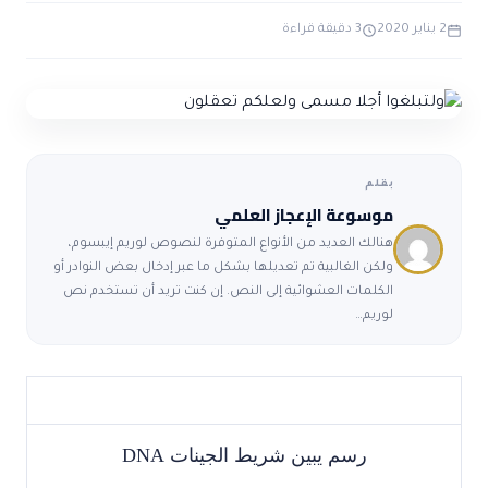
ضوابط و تأصيل الاعجاز
حول الاعجاز
الاعجاز التشريعي في القرآن
2 يناير 2020
3 دقيقة قراءة
تواصل معنا
قصص للعبرة
حول السنة
مسلمين جدد
حول القراّن
مقالات اسلامية
بقلم
موسوعة الإعجاز العلمي
هنالك العديد من الأنواع المتوفرة لنصوص لوريم إيبسوم،
ولكن الغالبية تم تعديلها بشكل ما عبر إدخال بعض النوادر أو
الكلمات العشوائية إلى النص. إن كنت تريد أن تستخدم نص
لوريم…
رسم يبين شريط الجينات
DNA