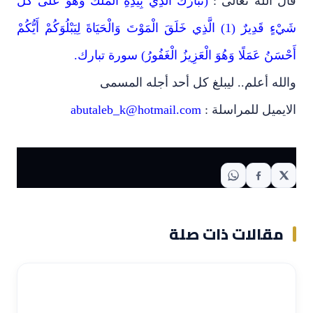
قال الله تعالى :
(تَبَارَكَ الَّذِي بِيَدِهِ الْمُلْكُ وَهُوَ عَلَى كُلِّ
شَيْءٍ قَدِيرٌ (1) الَّذِي خَلَقَ الْمَوْتَ وَالْحَيَاةَ لِيَبْلُوَكُمْ أَيُّكُمْ
أَحْسَنُ عَمَلًا وَهُوَ الْعَزِيزُ الْغَفُورُ) سورة تبارك.
والله أعلم.. ليبلغ كل أحد أجله المسمى
الايميل للمراسلة :
abutaleb_k@hotmail.com
مقالات ذات صلة