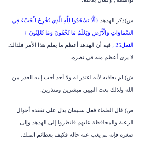
تواضعه , وكمال بلاغته.
س)ذكر الهدهد
{أَلَّا يَسْجُدُوا لِلَّهِ الَّذِي يُخْرِجُ الْخَبْءَ فِي
السَّمَاوَاتِ وَالْأَرْضِ وَيَعْلَمُ مَا تُخْفُونَ وَمَا تُعْلِنُونَ }
النمل25 ,
فيه أن الهدهد أعظم ما يعلم هذا الأمر فلذالك
لا يرى أعظم منه في نظره.
ش) لم يعاقبه لأنه اعتذر له ولا أحد أحب إليه العذر من
الله ولذلك بعث النبيين مبشرين ومنذرين.
ص) قال العلماء فعل سليمان يدل على تفقده أحوال
الرعية والمحافظة عليهم فانظروا إلى الهدهد وإلى
صغره فإنه لم يغب عنه حاله فكيف بعظائم الملك.