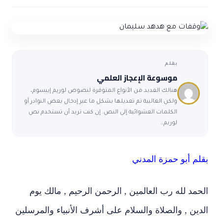
ضوابط و تأصيل الاعجاز
حول الاعجاز
الاعجاز التشريعي في القرآن
تواصل معنا
قصص للعبرة
حول السنة
مسلمين جدد
حول القراّن
مقالات اسلامية
بقلم
موسوعة الإعجاز العلمي
هنالك العديد من الأنواع المتوفرة لنصوص لوريم إيبسوم،
ولكن الغالبية تم تعديلها بشكل ما عبر إدخال بعض النوادر أو
الكلمات العشوائية إلى النص. إن كنت تريد أن تستخدم نص
لوريم…
بقلم أبو حمزة المدني
الحمد لله رب العالمين , الرحمن الرحيم , مالك يوم
الدين , والصلاة والسلام على أشرف الأنبياء والمرسلين