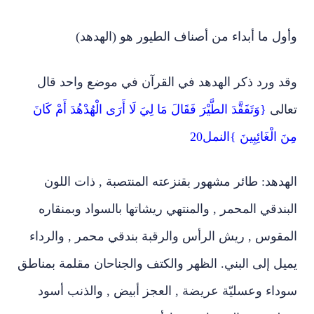
وأول ما أبداء من أصناف الطيور هو (الهدهد)
وقد ورد ذكر الهدهد في القرآن في موضع واحد قال
تعالى
{وَتَفَقَّدَ الطَّيْرَ فَقَالَ مَا لِيَ لَا أَرَى الْهُدْهُدَ أَمْ كَانَ
مِنَ الْغَائِبِينَ }النمل20
الهدهد: طائر مشهور بقنزعته المنتصبة , ذات اللون
البندقي المحمر , والمنتهي ريشاتها بالسواد وبمنقاره
المقوس , ريش الرأس والرقبة بندقي محمر , والرداء
يميل إلى البني. الظهر والكتف والجناحان مقلمة بمناطق
سوداء وعسليّة عريضة , العجز أبيض , والذنب أسود