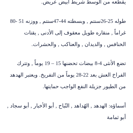
يقطعه من الوسط شريط أبيض عريض.
طوله 25-26سنتم , وبسطته 44-47سنتم , ووزنه 51 -80
غراماً , منقاره طويل معقوف إلى الأدنى , يقتات
الخنافس , والديدان , والعناكب , والحشرات.
تضع الأنثى 4-8 بيضات تحضنها 15 – 19 يوماً , وتترك
الفراخ العش بعد 22-28 يوماً من التفريخ. ويعتبر الهدهد
من الطيور جزيلة النفع الواجب حمايتها.
أسماؤه: الهدهد , الهُداهد , النّباح , أبو الأخبار , أبو سجاد ,
أبو ثمامة