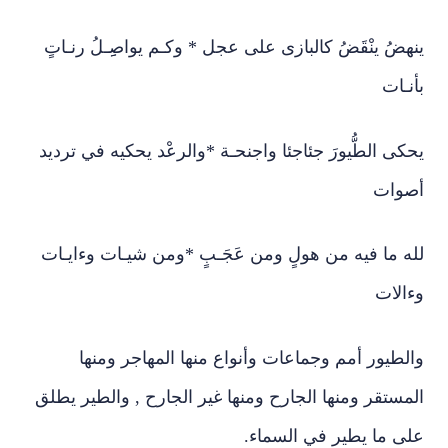
ينهضُ ينْقَضُ كالبازى على عجل * وكـم يواصِِـلُ رنـاتٍ
بأنـات
يحكى الطُّيورَ جئاجئا واجنحـة *والرعْد يحكيه في ترديد
أصوات
لله ما فيه من هولٍ ومن عَجَـبٍ *ومن شيـات وءايـات
وءالات
والطيور أمم وجماعات وأنواع منها المهاجر ومنها
المستقر ومنها الجارح ومنها غير الجارح , والطير يطلق
على ما يطير في السماء.