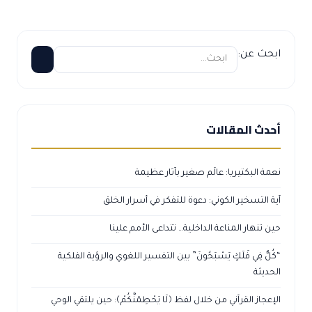
ابحث عن:
أحدث المقالات
نعمة البكتيريا: عالَم صغير بآثار عظيمة
آية التسخير الكوني: دعوة للتفكر في أسرار الخلق
حين تنهار المناعة الداخلية… تتداعى الأمم علينا
“كُلٌّ فِي فَلَكٍ يَسْبَحُونَ” بين التفسير اللغوي والرؤية الفلكية
الحديثة
الإعجاز القرآني من خلال لفظ ﴿لَا يَحْطِمَنَّكُمْ﴾: حين يلتقي الوحي