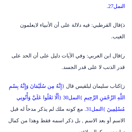
النمل27.
ذ‌)قال القرطبي: فيه دلالة على أن الأنبياء لايعلمون
الغيب.
ر‌)قال ابن العربي: وفي الآيات دليل على أن الحد على
قدر الذنب لا على قدر الجسد.
ز‌)كتاب سليمان لبلقيس قال
{إِنَّهُ مِن سُلَيْمَانَ وَإِنَّهُ بِسْمِ
اللَّهِ الرَّحْمَنِ الرَّحِيمِ }النمل30 {أَلَّا تَعْلُوا عَلَيَّ وَأْتُونِي
مُسْلِمِينَ }النمل31.
مع كونه ملك لم يذكر مدحاً له قبل
الاسم أو بعد الاسم , بل ذكر اسمه فقط وهذا من كمال