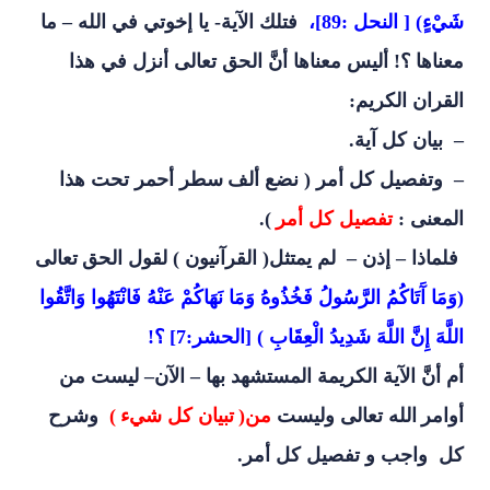
شَيْءٍ) [ النحل :89]،
فتلك الآية- يا إخوتي في الله – ما
معناها
؟! أليس معناها أنَّ الحق تعالى أنزل في هذا
القران الكريم
:
–
بيان كل آية
.
–
وتفصيل كل أمر ( نضع ألف
سطر أحمر تحت هذا
المعنى :
تفصيل كل أمر
)
.
فلماذا – إذن – لم يمتثل( القرآنيون ) لقول الحق
تعالى
(
وَمَا آَتَاكُمُ الرَّسُولُ فَخُذُوهُ وَمَا نَهَاكُمْ عَنْهُ فَانْتَهُوا وَاتَّقُوا
اللَّهَ إِنَّ اللَّهَ شَدِيدُ الْعِقَابِ ) [الحشر:7]
؟!
أم أنَّ الآية الكريمة المستشهد بها – الآن– ليست من
أوامر
الله تعالى وليست
من(
تبيان كل شيء
)
وشرح
كل واجب و تفصيل كل أمر.