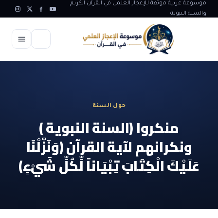
موسوعة عربية موثقة للإعجاز العلمي في القرآن الكريم
والسنة النبوية
الرئيسية
الإعجاز العلمي
حول السنة
الاعجاز العلمي في علوم الأرض
آيات الله
منكروا (السنة النبوية )
الاعجاز الغيبي في القرآن
ونكرانهم لآية القرآن (وَنَزَّلْنَا
آيات الله في جسم الانسان
المقالات
الاعجاز في علوم الفلك والفضاء
عَلَيْكَ الْكِتَابَ تِبْيَاناً لِّكُلِّ شَيْءٍ)
آيات الله في خلق الحيوان
ابداعات اسلامية
شبهات وردود
الاعجاز العلمي في الكائنات الحية
آيات الله في خلق الكون
تأملات قرآنية
التطور والالحاد
المرئيات
الاعجاز البياني و اللغوي في القرآن
آيات الله في خلق النباتات
روائع الهدى النبوي
حول الاسلام
المؤلفون
الاعجاز العلمي علوم الطب و الحياة