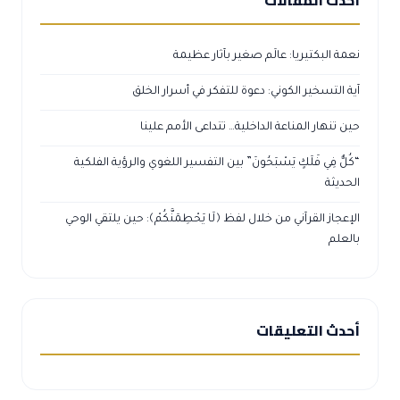
نعمة البكتيريا: عالَم صغير بآثار عظيمة
آية التسخير الكوني: دعوة للتفكر في أسرار الخلق
حين تنهار المناعة الداخلية… تتداعى الأمم علينا
“كُلٌّ فِي فَلَكٍ يَسْبَحُونَ” بين التفسير اللغوي والرؤية الفلكية
الحديثة
الإعجاز القرآني من خلال لفظ ﴿لَا يَحْطِمَنَّكُمْ﴾: حين يلتقي الوحي
بالعلم
أحدث التعليقات