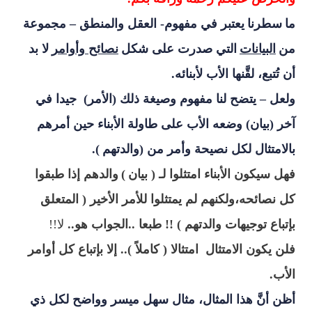
ما
سطرنا
يعتبر في مفهوم- العقل والمنطق – مجموعة
من
البيانات
التي صدرت على شكل
نصائح وأوامر
لا بد
أن تُتبع، لقَّنها الأب لأبنائه
.
ولعل – يتضح لنا مفهوم وصيغة ذلك (الأمر) جيدا في
آخر (بيان) وضعه الأب على طاولة الأبناء حين أمرهم
بالامتثال لكل نصيحة وأمر من (والدتهم
).
فهل سيكون الأبناء امتثلوا لـ ( بيان
)
والدهم إذا طبقوا
كل نصائحه،ولكنهم لم يمتثلوا للأمر الأخير ( المتعلق
بإتباع توجيهات والدتهم ) !! طبعا
..
الجواب هو..
لا!!
فلن يكون الامتثال امتثالا ( كاملاً ).. إلا بإتباع كل أوامر
الأب
.
أظن أنَّ هذا المثال، مثال سهل ميسر وواضح لكل ذي