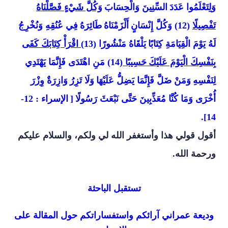
وَلِتَعْلَمُوا عَدَدَ
السِّنِينَ وَالْحِسَابَ
وَكُلَّ شَيْءٍ فَصَّلْنَاهُ
تَفْصِيلًا
(12)
وَكُلَّ إِنْسَانٍ
أَلْزَمْنَاهُ
طَائِرَهُ
فِي عُنُقِهِ وَنُخْرِجُ
لَهُ يَوْمَ الْقِيَامَةِ كِتَابًا
يَلْقَاهُ مَنْشُورًا (13
) اقْرَأْ كِتَابَكَ كَفَى
بِنَفْسِكَ الْيَوْمَ عَلَيْكَ
حَسِيبًا
(14) مَنِ اهْتَدَى فَإِنَّمَا يَهْتَدِي
لِنَفْسِهِ
وَمَنْ ضَلَّ فَإِنَّمَا يَضِلُّ عَلَيْهَا
وَلَا تَزِرُ
وَازِرَةٌ وِزْرَ
أُخْرَى وَمَا كُنَّا مُعَذِّبِينَ حَتَّى نَبْعَثَ رَسُولًا
[
الإسراء : 12-
14].
أقول قولي هذا وأستغفر الله لي ولكم، والسلام عليكم
ورحمة الله.
تستقبل الباحثة
وديعة عمراني آرائكم واستفساراتكم حول المقالة على