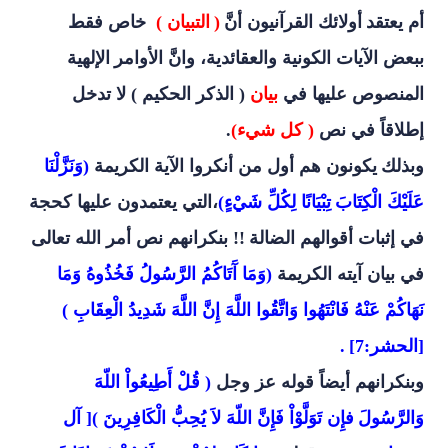
أم يعتقد
أولائك القرآنيون أنَّ
(
التبيان )
خاص فقط
ببعض الآيات الكونية والعقائدية، وانَّ الأوامر
الإلهية
المنصوص عليها في
بيان
( الذكر الحكيم ) لا تدخل
إطلاقاً في نص
( كل شيء)
.
وبذلك
يكونون هم أول من أنكروا الآية الكريمة
(وَنَزَّلْنَا
عَلَيْكَ الْكِتَابَ
تِبْيَانًا لِكُلِّ شَيْءٍ)
،التي يعتمدون عليها كحجة
في إثبات أقوالهم الضالة
!! بنكرانهم نص أمر الله تعالى
في بيان آيته الكريمة
(
وَمَا آَتَاكُمُ الرَّسُولُ فَخُذُوهُ وَمَا
نَهَاكُمْ عَنْهُ فَانْتَهُوا وَاتَّقُوا اللَّهَ إِنَّ اللَّهَ شَدِيدُ الْعِقَابِ )
[الحشر:7]
.
وبنكرانهم أيضاً قوله عز وجل
( قُلْ أَطِيعُواْ اللّهَ
وَالرَّسُولَ
فإِن تَوَلَّوْاْ فَإِنَّ اللّهَ لاَ يُحِبُّ الْكَافِرِينَ )[ آل