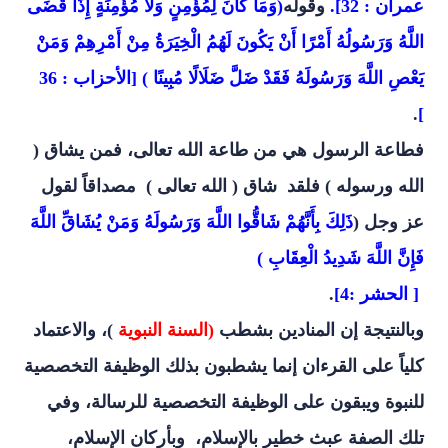
عمران : 32].
وقوله
(وَمَا كَانَ لِمُؤْمِنٍ وَلَا مُؤْمِنَةٍ إِذَا قَضَى
اللَّهُ وَرَسُولُهُ أَمْرًا أَنْ يَكُونَ لَهُمُ الْخِيَرَةُ مِنْ أَمْرِهِمْ وَمَنْ
يَعْصِ اللَّهَ وَرَسُولَهُ فَقَدْ ضَلَّ ضَلَالًا مُبِينًا ) [الأحزاب : 36
.
]
فطاعة الرسول هي من طاعة الله تعالى، فمن يشاق (
الله ورسوله ) فلقد شاق ( الله تعالى ) مصداقاً لقول
عز وجل (
ذَلِكَ بِأَنَّهُمْ شَاقُّوا اللَّهَ وَرَسُولَهُ وَمَنْ يُشَاقِّ اللَّهَ
فَإِنَّ اللَّهَ شَدِيدُ الْعِقَابِ )
[ الحشر :4]
.
وبالنتيجة إن المنادين بشطب
(السنة النبوية
)، والاعتماد
كلياً على القرءان إنما يشطبون بذلك الوظيفة التخصصية
للنبوة ويبقون على الوظيفة التخصصية للرسالة، وفي
تلك الصفة عبث خطير بالإسلام، وبأركان الإسلام،