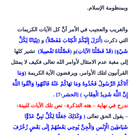
وبمنظومة الإسلام.
والغريب والعجيب في
الأمر أنَّ كل الآيات الكريمات
التي ذكرت
(أَنَزَلَ إِلَيْكُمُ الْكِتَابَ
مُفَصَّلاً)
و
(تِبْيَانًا لِكُلِّ
شَيْءٍ) (قَدْ فَصَّلْنَا الآيَاتِ)
و
(فَصَّلْنَاهُ
تَفْصِيلا)
تشير كلها
إلى مغبة عدم الامتثال
لأوامر الله تعالى فكيف لا يمتثل
القرآنيون لتلك الأوامر، ويرفضون الآية
الكريمة
(
وَمَا
آَتَاكُمُ الرَّسُولُ فَخُذُوهُ وَمَا نَهَاكُمْ عَنْهُ فَانْتَهُوا وَاتَّقُوا اللَّهَ
إِنَّ اللَّهَ شَدِيدُ الْعِقَابِ ) [الحشر:7]
.
ندرج في نهاية – هته التذكرة– نص تلك الآيات للبينة
:
– يقول الحق تعالى
( وَكَذَلِكَ جَعَلْنَا لِكُلِّ نَبِيٍّ عَدُوًّا
شَيَاطِينَ الْإِنْسِ وَالْجِنِّ يُوحِي بَعْضُهُمْ إِلَى بَعْضٍ زُخْرُفَ