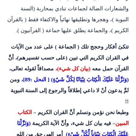
والشعارات الضالة لجماعات تنادي بمحاربة (السنة
النبوية )، وهجرها وتطليقها نهائياً والاكتفاء فقط ( بالقرآن
الكريم )، والجماعة يطلق عليها جماعة ( القرآنيون ).
تتكئ أفكار وحجج تلك ( الجماعة ) على عدد من
الآيات
في القران الكريم التي تبين (على حسب تفسيرهم)، أنَّ
القرآن حمل معه
(بيان
كل شيء)،
مصداقاً لقوله تعالى
،
(وَنَزَّلْنَا عَلَيْكَ الْكِتَابَ تِبْيَانًا
لِكُلِّ شَيْءٍ) [ النحل :89]،
ومن
ثَمَّ يدعون أنْ لا داعي إطلاقاً والرجوع إلى السنة
النبوية
!!
وطبعا
نحن نؤمن ونسلم أنَّ القران الكريم –
الكتاب
المبين
– فيه بيان كل شيء، وأنَّ الآية
الكريمة
(وَنَزَّلْنَا
عَلَيْكَ الْكِتَابَ تِبْيَاناً لِّكُلِّ شَيْءٍ)
أمر الهي
حق من الله