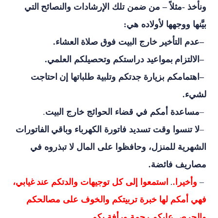
ونأخذ -مثلاً – من ضمن تلك الإرشادات والنصائح
التي
بيَّنها ووجهها لأولاده هي
:
–
عدم التأخير خارج البيت فوق صلاة
العشاء.
–
الالتزام
بمواعيد دراستكم وتحصيلكم العلمي
.
–
اهتمامكم بزيارة جدتكم وتلبية طلباتها إن
احتاجت
لشيء.
–
مساعدة أمكم في قضاء الحوائج خارج البيت
.
–
لا تنسوا وقت تسديد فاتورة الكهرباء وباقي
الفاتورات
الشهرية للمنزل، وحافظوا على المال لا تبذروه في
مصاريف فائضة
.
–
وأخيرا.
.
استمعوا إلى كل توجيهات والدتكم عند
غيابي،
فهي أمكم لها خبرة تربيتكم والخوف على مصالحكم
والحرص عليكم رحمة ورأفة بكم.