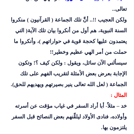
تعالى
..
ولكن العجيب !!.. أنَّ تلك الجماعة ( القرآنيون ) منكروا
السنة النبوية، هم أول من أنكروا بيان تلك الآية( التي
يعتمدون عليها كحجة قوية
في حواراتهم )، وأنكروا ما
حملت من أمر الهي عظيم وخطير!!
سيسألني الآن سائل، ويقول : ولكن كيف ؟! وتكون
الإجابة بعرض بعض الأمثلة لتقريب
الفهم على تلك
الجماعة ( لعل الله تعالى ينير بصيرتهم ويهديهم للحق).
المثال :
خد
–
مثلاً- أبا أراد السفر في غياب مؤقت عن أسرته
وأولاده، فنادى الأولاد ليلقِّنهم بعض
النصائح قبل السفر
يلتزمون بها
.