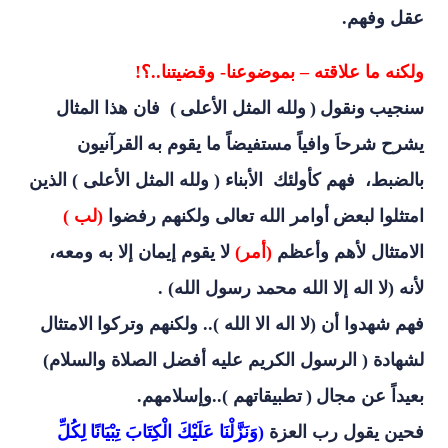
عقل وفهم.
ولكنه ما علاقته – بموضوعنا- وقضيتنا
..
؟
!
سنجيب
ونقول
(
ولله المثل الأعلى
)
فان هذا المثال
يشرح شرحاَ وافياً مستفيضاً ما يقوم به
القرآنيون
بالضبط، فهم كأولئك الأبناء ( ولله المثل الأعلى ) الذين
امتثلوا لبعض
أوامر الله تعالى ولكنهم رفضوا
(لب )
الامتثال لأهم وأعظم
(أمر)
لا يقوم إيمان إلا به ومعه،
لأنه (لا اله إلا الله محمد رسول الله)
.
فهم شهدوا أن (لا اله الا الله ).. ولكنهم وتركوا
الامتثال
لشهادة ( الرسول الكريم عليه أفضل الصلاة والسلام)
بعيداً عن مجال
(
تطبيقاتهم )..وإسلامهم
.
فحين يقول رب العزة
(وَنَزَّلْنَا عَلَيْكَ الْكِتَابَ تِبْيَانًا
لِكُلِّ