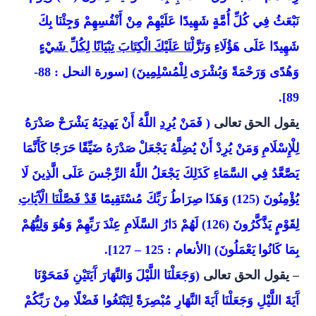
نَبْعَثُ فِي كُلِّ
أُمَّةٍ شَهِيدًا عَلَيْهِمْ مِنْ أَنْفُسِهِمْ وَجِئْنَا
بِكَ
شَهِيدًا عَلَى هَؤُلَاءِ
وَنَزَّلْنَا عَلَيْكَ
الْكِتَابَ تِبْيَانًا لِكُلِّ شَيْءٍ
وَهُدًى وَرَحْمَةً وَبُشْرَى
لِلْمُسْلِمِينَ) [سورة النحل : 88-
89].
يقول الحق
تعالى
( فَمَنْ يُرِدِ اللَّهُ أَنْ يَهدِيَهُ يَشْرَحْ صَدْرَهُ
لِلْإِسْلَامِ
وَمَنْ يُرِدْ أَنْ يُضِلَّهُ يَجْعَلْ
صَدْرَهُ ضَيِّقًا
حَرَجًا
كَأَنَّمَا
يَصَّعَّدُ فِي السَّمَاءِ كَذَلِكَ يَجْعَلُ اللَّهُ
الرِّجْسَ عَلَى الَّذِينَ لَا
يُؤْمِنُونَ (125) وَهَذَا
صِرَاطُ
رَبِّكَ مُسْتَقِيمًا
قَدْ فَصَّلْنَا الْآَيَاتِ
لِقَوْمٍ يَذَّكَّرُونَ
(126)
لَهُمْ دَارُ السَّلَامِ عِنْدَ رَبِّهِمْ وَهُوَ وَلِيُّهُمْ
بِمَا كَانُوا
يَعْمَلُونَ) [الأنعام : 125 – 127].
– يقول الحق تعالى
(وَجَعَلْنَا اللَّيْلَ
وَالنَّهَارَ آَيَتَيْنِ فَمَحَوْنَا
آَيَةَ اللَّيْلِ وَجَعَلْنَا آَيَةَ
النَّهَارِ مُبْصِرَةً لِتَبْتَغُوا فَضْلًا مِنْ رَبِّكُمْ