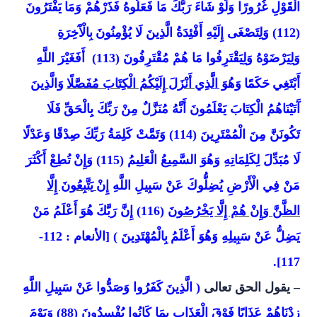
الْقَوْلِ غُرُورًا وَلَوْ شَاءَ رَبُّكَ مَا فَعَلُوهُ فَذَرْهُمْ وَمَا
يَفْتَرُونَ
(112) وَلِتَصْغَى إِلَيْهِ أَفْئِدَةُ الَّذِينَ لَا يُؤْمِنُونَ
بِالْآَخِرَةِ
وَلِيَرْضَوْهُ وَلِيَقْتَرِفُوا مَا هُمْ مُقْتَرِفُونَ (113)
أَفَغَيْرَ اللَّهِ
أَبْتَغِي
حَكَمًا
وَهُ
وَ الَّذِي
أَنْزَلَ
إِلَيْكُمُ الْكِتَابَ مُفَصَّلًا
وَالَّذِينَ
آَتَيْنَاهُمُ الْكِتَابَ يَعْلَمُونَ أَنَّهُ مُنَزَّلٌ مِنْ رَبِّكَ بِالْحَقِّ
فَلَا
تَكُونَنَّ مِنَ الْمُمْتَرِينَ (114) وَتَمَّتْ كَلِمَةُ رَبِّكَ صِدْقًا
وَعَدْلًا
لَا مُبَدِّلَ لِكَلِمَاتِهِ وَهُوَ السَّمِيعُ الْعَلِيمُ (115) وَإِنْ
تُطِعْ أَكْثَرَ
مَنْ فِي الْأَرْضِ يُضِلُّوكَ عَنْ سَبِيلِ اللَّهِ
إِنْ
يَتَّبِعُونَ إِلَّا
الظَّنَّ وَإِنْ هُمْ إِلَّا يَخْرُصُونَ
(116) إِنَّ رَبَّكَ
هُوَ
أَعْلَمُ مَنْ
يَضِلُّ عَنْ سَبِيلِهِ وَهُوَ أَعْلَمُ
بِالْمُهْتَدِينَ
(
[الأنعام : 112-
117].
– يقول الحق تعالى
( الَّذِينَ
كَفَرُوا وَصَدُّوا
عَنْ سَبِيلِ اللَّهِ
زِدْنَاهُمْ عَذَابًا
فَوْقَ الْعَذَابِ بِمَا كَانُوا يُفْسِدُونَ (88) وَيَوْمَ