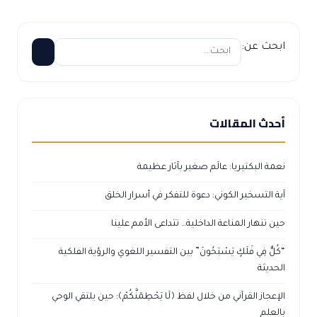
ابحث عن:
أحدث المقالات
نعمة البكتيريا: عالَم صغير بآثار عظيمة
آية التسخير الكوني: دعوة للتفكر في أسرار الخلق
حين تنهار المناعة الداخلية… تتداعى الأمم علينا
“كُلٌّ فِي فَلَكٍ يَسْبَحُونَ” بين التفسير اللغوي والرؤية الفلكية
الحديثة
الإعجاز القرآني من خلال لفظ ﴿لَا يَحْطِمَنَّكُمْ﴾: حين يلتقي الوحي
بالعلم