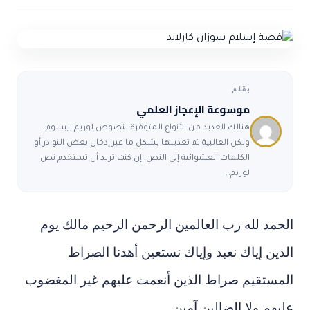
ضوابط و تأصيل الاعجاز
حول الاعجاز
الاعجاز التشريعي في القرآن
تواصل معنا
قصص للعبرة
حول السنة
مسلمين جدد
حول القراّن
مقالات اسلامية
بقلم
موسوعة الإعجاز العلمي
هنالك العديد من الأنواع المتوفرة لنصوص لوريم إيبسوم،
ولكن الغالبية تم تعديلها بشكل ما عبر إدخال بعض النوادر أو
الكلمات العشوائية إلى النص. إن كنت تريد أن تستخدم نص
لوريم…
الحمد لله رب العالمين الرحمن الرحيم مالك يوم
الدين إياك نعبد وإياك نستعين أهدنا الصراط
المستقيم صراط الذين أنعمت عليهم غير المغضوب
عليهم ولا الضالين آمين