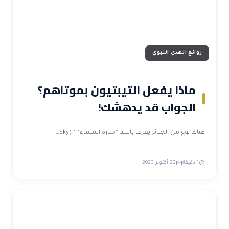
روائع الهدى النبوي
ماذا يفعل التيبتيون بموتاهم؟
الجواب قد يدهشك!
هناك نوع من الجنائز يُعرف باسم “جنازة السماء” ” (Sky…
1 دقيقة
22 أكتوبر 2023