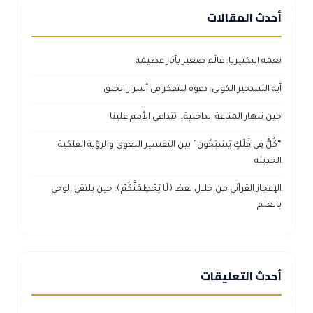
أحدث المقالات
نعمة البكتيريا: عالَم صغير بآثار عظيمة
آية التسخير الكوني: دعوة للتفكر في أسرار الخلق
حين تنهار المناعة الداخلية… تتداعى الأمم علينا
“كُلٌّ فِي فَلَكٍ يَسْبَحُونَ” بين التفسير اللغوي والرؤية الفلكية
الحديثة
الإعجاز القرآني من خلال لفظ ﴿لَا يَحْطِمَنَّكُمْ﴾: حين يلتقي الوحي
بالعلم
أحدث التعليقات