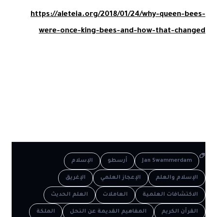
https://aleteia.org/2018/01/24/why-queen-bees-
were-once-king-bees-and-how-that-changed
Jan Swammerdam
أرسطو
الإسلام
الإسلام والعلم
الإعجاز العلمي
الإغريق
الاكتشافات العلمية
العاملات
العلم الحديث
القرآن الكريم
المفاهيم القديمة عن النحل
الملكة