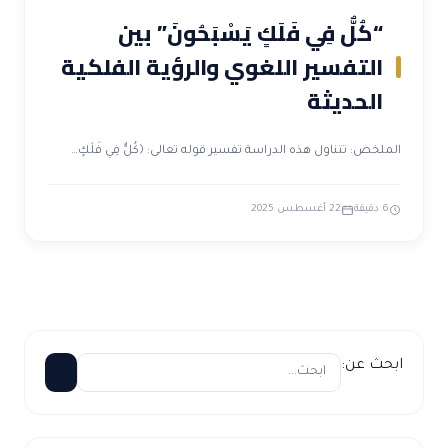
“كُلٌّ فِي فَلَكٍ يَسْبَحُونَ” بين
التفسير اللغوي والرؤية الفلكية
الحديثة
الملخص: تتناول هذه الدراسة تفسير قوله تعالى: ﴿كُلٌّ فِي فَلَكٍ…
6 دقيقة
22 أغسطس 2025
ابحث عن: