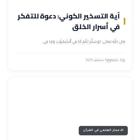
آية التسخير الكوني: دعوة للتفكر
في أسرار الخلق
قال الله تعالى: ﴿وَسَخَّرَ لَكُم مَّا فِي ٱلسَّمَـٰوَٰتِ وَمَا فِي…
3 دقيقة
9 سبتمبر 2025
الاعجاز العلمي في القرآن