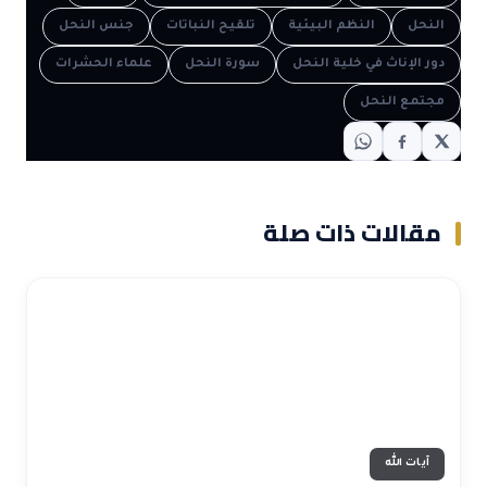
النحل
النظم البيئية
تلقيح النباتات
جنس النحل
دور الإناث في خلية النحل
سورة النحل
علماء الحشرات
مجتمع النحل
مقالات ذات صلة
آيات الله