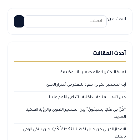
ابحث عن:
أحدث المقالات
نعمة البكتيريا: عالَم صغير بآثار عظيمة
آية التسخير الكوني: دعوة للتفكر في أسرار الخلق
حين تنهار المناعة الداخلية… تتداعى الأمم علينا
“كُلٌّ فِي فَلَكٍ يَسْبَحُونَ” بين التفسير اللغوي والرؤية الفلكية
الحديثة
الإعجاز القرآني من خلال لفظ ﴿لَا يَحْطِمَنَّكُمْ﴾: حين يلتقي الوحي
بالعلم