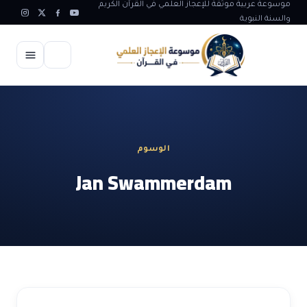
موسوعة عربية موثقة للإعجاز العلمي في القرآن الكريم
والسنة النبوية
الرئيسية
الإعجاز العلمي
الوسوم
الاعجاز العلمي في علوم الأرض
آيات الله
Jan Swammerdam
الاعجاز الغيبي في القرآن
آيات الله في جسم الانسان
المقالات
الاعجاز في علوم الفلك والفضاء
آيات الله في خلق الحيوان
ابداعات اسلامية
شبهات وردود
الاعجاز العلمي في الكائنات الحية
آيات الله في خلق الكون
تأملات قرآنية
التطور والالحاد
المرئيات
الاعجاز البياني و اللغوي في القرآن
آيات الله في خلق النباتات
روائع الهدى النبوي
حول الاسلام
المؤلفون
الاعجاز العلمي علوم الطب و الحياة