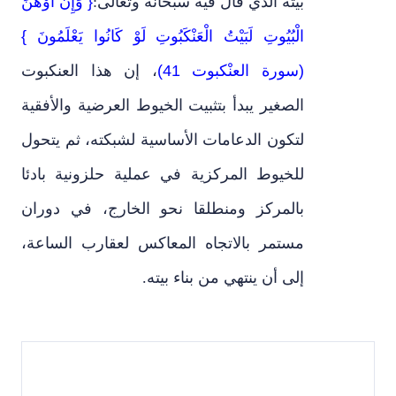
بيته الذي قال فيه سبحانه وتعالى:
{ وَإِنَّ أَوْهَنَ
الْبُيُوتِ لَبَيْتُ الْعَنْكَبُوتِ لَوْ كَانُوا يَعْلَمُونَ }
(سورة العنْكبوت 41)
،
إن هذا العنكبوت
الصغير يبدأ بتثبيت الخيوط العرضية والأفقية
لتكون الدعامات الأساسية لشبكته
،
ثم يتحول
للخيوط المركزية في عملية حلزونية بادئا
بالمركز ومنطلقا نحو الخارج
،
في دوران
مستمر بالاتجاه المعاكس لعقارب الساعة
،
إلى أن ينتهي من بناء بيته.