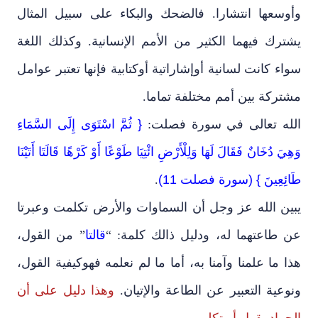
وأوسعها انتشارا. فالضحك والبكاء على سبيل المثال
يشترك فيهما الكثير من الأمم الإنسانية. وكذلك اللغة
سواء كانت لسانية أوإشاراتية أوكتابية فإنها تعتبر عوامل
مشتركة بين أمم مختلفة تماما.
الله تعالى في سورة فصلت:
{ ثُمَّ اسْتَوَى إِلَى السَّمَاءِ
وَهِيَ دُخَانٌ فَقَالَ لَهَا وَلِلْأَرْضِ ائْتِيَا طَوْعًا أَوْ كَرْهًا قَالَتَا أَتَيْنَا
طَائِعِينَ } (سورة فصلت 11)
.
يبين الله عز وجل أن السماوات والأرض تكلمت وعبرتا
عن طاعتهما له، ودليل ذالك كلمة: “
قالتا
” من القول،
هذا ما علمنا وآمنا به، أما ما لم نعلمه فهوكيفية القول،
ونوعية التعبير عن الطاعة والإتيان.
وهذا دليل على أن
الجماد يقول أويتكلم.