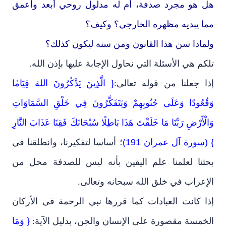
هل هو مجرد صدفة، أم له مدلول روحي أبعد وأعمق
مما يبديه مظهره الخارجي؟ وكيف؟
ولماذا سن هذا القانون ومن سنه ليكون كذلك؟
تلكم هي الأسئلة التي نحاول الإجابة عليها بإذن الله.
إذا جعلنا من قوله تعالى:
{ الَّذِينَ يَذْكُرُونَ اللهَ قِيَامًا
وَقُعُودًا وَعَلَى جُنُوبِهِمْ وَيَتَفَكَّرُونَ فِي خَلْقِ السَّمَاوَاتِ
وَالْأَرْضِ رَبَّنَا مَا خَلَقْتَ هَذَا بَاطِلًا سُبْحَانَكَ فَقِنَا عَذَابَ النَّارِ
} (سورة آل عمران 191)
؛ أساسا لتفكيرنا، وانطلقنا في
بحثنا لعلمنا علم اليقين بأنه ليس للصدفة محل من
الإعراب في خلق الله سبحانه وتعالى.
إذا كانت العبادات كما قررها نبي الرحمة في الأركان
الخمسة مقصورة على الإنسان والجن، بدليل الآية:
{ وَمَا