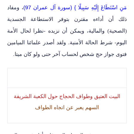
مَنِ اسْتَطَاعَ إِلَيْهِ سَبِيلًا } (سورة آل عمران 97)
، ومفاد
ذلك أن أداءه مقترن بتوفر الاستطاعة الجسدية
(الصحية) والمالية، ويمكن أن نزيده -نظرا لحال الأمة
اليوم- شرط الحالة الأمنية. ولقد أصدر علمائنا الميامين
فتوى جواز حج شخص لحساب آخر حتى ولو كان ميتا.
البيت العتيق وطواف الحجاج حول الكعبة الشريفة
السهم يعبر عن اتجاه الطواف