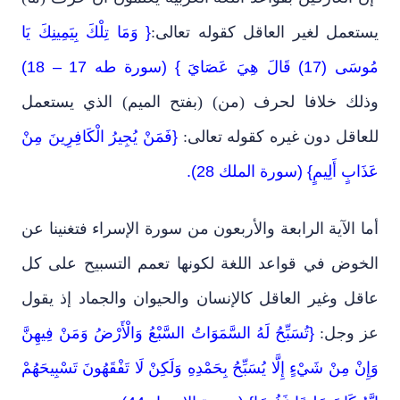
يستعمل لغير العاقل كقوله تعالى:
{ وَمَا تِلْكَ بِيَمِينِكَ يَا
مُوسَى (17) قَالَ هِيَ عَصَايَ } (سورة طه 17 – 18)
وذلك خلافا لحرف (من)
(
بفتح الميم
)
الذي يستعمل
للعاقل دون غيره كقوله تعالى:
{فَمَنْ يُجِيرُ الْكَافِرِينَ مِنْ
عَذَابٍ أَلِيمٍ} (سورة الملك 28).
أما الآية الرابعة والأربعون من سورة الإسراء فتغنينا عن
الخوض في قواعد اللغة لكونها تعمم التسبيح على كل
عاقل وغير العاقل كالإنسان والحيوان والجماد إذ يقول
عز وجل:
{تُسَبِّحُ لَهُ السَّمَوَاتُ السَّبْعُ وَالْأَرْضُ وَمَنْ فِيهِنَّ
وَإِنْ مِنْ شَيْءٍ إِلَّا يُسَبِّحُ بِحَمْدِهِ وَلَكِنْ لَا تَفْقَهُونَ تَسْبِيحَهُمْ