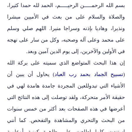
بسم
الله الرحمـــــن الرحيـــــم
،
الحمد لله حمدا كثيرا
،
والصلاة والسلام على من بعث في الأميين مبشرا
ونذيرا
،
وهاديا بإذنه وسراجا منيرا. اللهم صلي وسلم
على محمد وعلى آله وصحبه
،
وكل من سار على نهجه
في الأولين والآخرين
،
إلى يوم الدين آمين وبعد.
إن هذا البحث المتواضع الذي سميته على بركة الله
(
تسبيح الجماد بحمد رب العباد
) يحاول أن يبين أن
الأشياء التي تبدوللعين المجردة جامدة هامدة لهي في
حقيقة الأمر متحركة، ولقد توصلت إلى هذه النتائج التي
أعرضها في هذه الصفحات بعد أكثر من خمس سنوات
من البحث والتحري والمشاهدة والتفحص. كما أنني
استندت كلما اطلعت على ظاهرة كونية أوعلمية