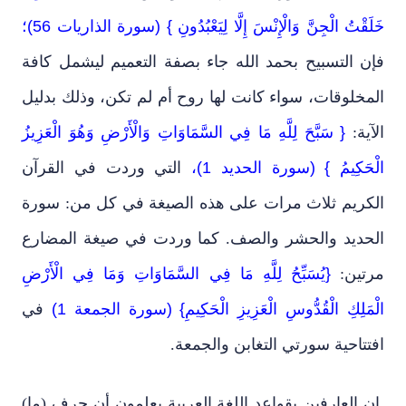
خَلَقْتُ الْجِنَّ وَالْإِنْسَ إِلَّا لِيَعْبُدُونِ } (سورة الذاريات 56)؛
فإن التسبيح بحمد الله جاء بصفة التعميم ليشمل كافة
المخلوقات، سواء كانت لها روح أم لم تكن، وذلك بدليل
الآية:
{ سَبَّحَ لِلَّهِ مَا فِي السَّمَاوَاتِ وَالْأَرْضِ وَهُوَ الْعَزِيزُ
الْحَكِيمُ } (سورة الحديد 1)،
التي وردت في القرآن
الكريم ثلاث مرات على هذه الصيغة في كل من: سورة
الحديد والحشر والصف. كما وردت في صيغة المضارع
مرتين:
{يُسَبِّحُ لِلَّهِ مَا فِي السَّمَاوَاتِ وَمَا فِي الْأَرْضِ
الْمَلِكِ الْقُدُّوسِ الْعَزِيزِ الْحَكِيمِ} (سورة الجمعة 1)
في
افتتاحية سورتي التغابن والجمعة.
إن العارفين بقواعد اللغة العربية يعلمون أن حرف (ما)