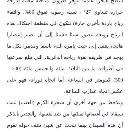
سطح البحر، عندما تتوفر ظروف مناخية معينة (درجة
حرارة تساوي 27° ، نسبة رطوبة تفوق 80%، والتقاء
رياح باردة بأخرى حارة) تتكون في منطقة احتكاك هذه
الرياح زوبعة تتطور شيئا فشيئا إلى أن تصير إعصارا
هائجا، ينتقل إلى حيث يأمره الله، ناسفا ومدمرا لكل ما
يوجد في طريقه بقوة رياحه الدائرية، التي تبلغ سرعتها
في أطرافه ما بين الثلاث مائة والخمس مائة (300 –
500) كيلومتر في الساعة. أما اتجاه دورانه فهو على
عكس اتجاه عقارب الساعة.
ونلاحظ من جهة أخرى أن شجرة الكرم (
العنب
) تنبت
سيقانا في أغصانها تمكنها من شد نفسها، والجدير بالذكر
أن هذه السيقان بينما تبحث عن شيئ تلتف حوله تقوم