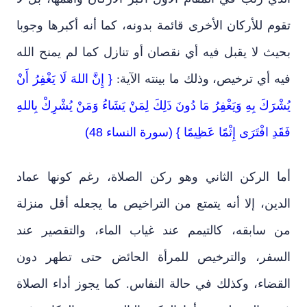
تقوم للأركان الأخرى قائمة بدونه، كما أنه أكبرها وجوبا
بحيث لا يقبل فيه أي نقصان أو تنازل كما لم يمنح الله
فيه أي ترخيص، وذلك ما بينته الآية:
{ إِنَّ اللهَ لَا يَغْفِرُ أَنْ
يُشْرَكَ بِهِ وَيَغْفِرُ مَا دُونَ ذَلِكَ لِمَنْ يَشَاءُ وَمَنْ يُشْرِكْ بِاللهِ
فَقَدِ افْتَرَى إِثْمًا عَظِيمًا } (سورة النساء 48)
أما الركن الثاني وهو ركن الصلاة، رغم كونها عماد
الدين، إلا أنه يتمتع من التراخيص ما يجعله أقل منزلة
من سابقه، كالتيمم عند غياب الماء، والتقصير عند
السفر، والترخيص للمرأة الحائض حتى تطهر دون
القضاء، وكذلك في حالة النفاس. كما يجوز أداء الصلاة