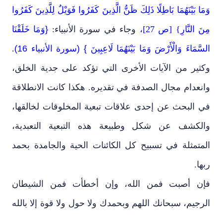
وَمَا بَيْنَهُمَا بَاطِلًا ذَلِكَ ظَنُّ الَّذِينَ كَفَرُوا فَوَيْلٌ لِلَّذِينَ كَفَرُوا
مِنَ النَّارِ}
[ص 27]،
وجاء في سورة الأنبياء:
{وَمَا خَلَقْنَا
السَّمَاءَ وَالْأَرْضَ وَمَا بَيْنَهُمَا لَاعِبِينَ } (سورة الأنبياء 16)
.
وكثير من الآيات الأخرى التي تؤكد على جدية الخلق،
وانعدام مجال الصدفة في تقديره. هكذا كانت الانطلاقة
في البحث عن إحدى علاقات تبعية المخلوقات لخالقها،
والكشف عن شكل وطبيعة هذه التبعية التعبدية،
المتمثلة في تسبيح كل الكائنات الحية والجامدة بحمد
ربها.
فإن أصبت فمن الله، وإن أخطأت فمن الشيطان
الرجيم، سبحانك اللهم وبحمدك ولا حول ولا قوة إلا بالله