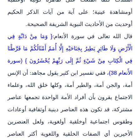
أومشاهدة عينية؛ على آية من آيات الذكر الحكيم
أوحديث من الأحاديث النبوية الشريفة الصحيحة.
قال الله تعالى في سورة الأنعام:
{ وَمَا مِنْ دَابَّةٍ فِي
الْأَرْضِ وَلَا طَائِرٍ يَطِيرُ بِجَنَاحَيْهِ إِلَّا أُمَمٌ أَمْثَالُكُمْ مَا فَرَّطْنَا
فِي الْكِتَابِ مِنْ شَيْءٍ ثُمَّ إِلَى رَبِّهِمْ يُحْشَرُونَ } (سورة
الأَنعام 38)،
ففي تفسير ابن كثير يقول مجاهد: أن الإنس
أمة، والجن أمة، والطير أمة، وكلها خلق الله، وعلماء
الاجتماع يقرون بأن أفراد الأمة الواحدة تجمعها عناصر
مشتركة، قد تكون هذه العناصر دينية أوثقافية أوعادات
وطقوس اجتماعية أوخلقية أولغوية، ولعل العنصرين
الأخيرين أي الصفات الخلقية واللغوية أكثر العناصر