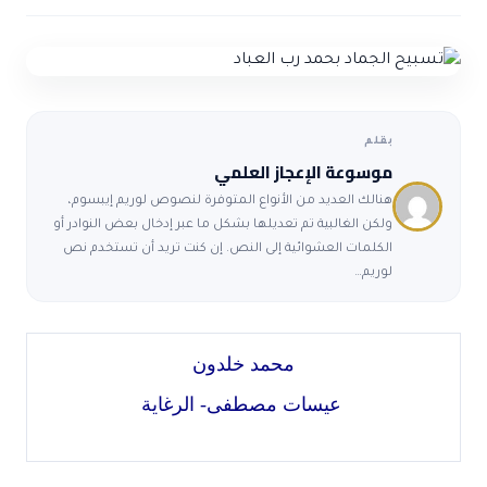
ضوابط و تأصيل الاعجاز
حول الاعجاز
الاعجاز التشريعي في القرآن
تواصل معنا
قصص للعبرة
حول السنة
مسلمين جدد
حول القراّن
مقالات اسلامية
بقلم
موسوعة الإعجاز العلمي
هنالك العديد من الأنواع المتوفرة لنصوص لوريم إيبسوم،
ولكن الغالبية تم تعديلها بشكل ما عبر إدخال بعض النوادر أو
الكلمات العشوائية إلى النص. إن كنت تريد أن تستخدم نص
لوريم…
محمد خلدون
عيسات مصطفى- الرغاية