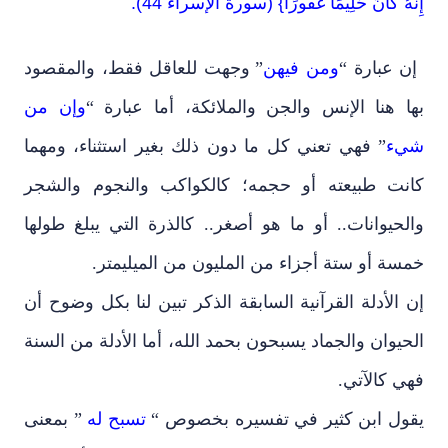
إِنَّهُ كَانَ حَلِيمًا غَفُورًا} (سورة الإسراء 44).
إن عبارة “
ومن فيهن
” وجهت للعاقل فقط، والمقصود
بها هنا الإنس والجن والملائكة، أما عبارة “
وإن من
شيء
” فهي تعني كل ما دون ذلك بغير استثناء، ومهما
كانت طبيعته أو حجمه؛ كالكواكب والنجوم والشجر
والحيوانات.. أو ما هو أصغر.. كالذرة التي يبلغ طولها
خمسة أو ستة أجزاء من المليون من الميليمتر.
إن الأدلة القرآنية السابقة الذكر تبين لنا بكل وضوح أن
الحيوان والجماد يسبحون بحمد الله، أما الأدلة من السنة
فهي كالآتي.
يقول ابن كثير في تفسيره بخصوص “
تسبح له
” بمعنى