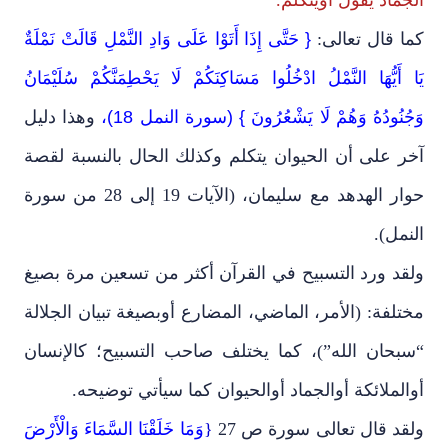
كما قال تعالى:
{ حَتَّى إِذَا أَتَوْا عَلَى وَادِ النَّمْلِ قَالَتْ نَمْلَةٌ
يَا أَيُّهَا النَّمْلُ ادْخُلُوا مَسَاكِنَكُمْ لَا يَحْطِمَنَّكُمْ سُلَيْمَانُ
وَجُنُودُهُ وَهُمْ لَا يَشْعُرُونَ } (سورة النمل 18)
،
وهذا دليل
آخر على أن الحيوان يتكلم وكذلك الحال بالنسبة لقصة
حوار الهدهد مع سليمان، (الآيات 19 إلى 28 من سورة
النمل).
ولقد ورد التسبيح في القرآن أكثر من تسعين مرة بصيغ
مختلفة: (الأمر، الماضي، المضارع أوبصيغة تبيان الجلالة
“سبحان الله”)، كما يختلف صاحب التسبيح؛ كالإنسان
أوالملائكة أوالجماد أوالحيوان كما سيأتي توضيحه.
ولقد قال تعالى سورة ص 27
{
وَمَا خَلَقْنَا السَّمَاءَ وَالْأَرْضَ