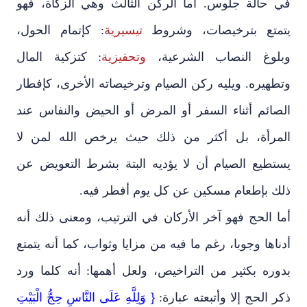
في حالة جلوس. أما الركن الثالث وهي الزكاة، فهو
يتمتع بترخيصات، وشروط
تيسيرية
: كإتمام الحول،
وبلوغ النصاب الشرعية،
وتحفيزية
: كتزكية المال
وتطهيره. ويليه ركن الصيام وترخيصاته الأخرى، كإفطار
الصائم أثناء السفر أو المرض أو الحيض والنفاس عند
المرأة، بل أكثر من ذلك حيث يرخص الله لمن لا
يستطيع الصيام أن لا يؤديه البتة بشرط التعويض عن
ذلك بإطعام مسكين عن كل يوم أفطر فيه.
أما الحج فهو آخر الأركان في الترتيب، ومعنى ذلك أنه
أدناها وجوبا، رغم ما فيه من مزايا وثواب، كما أنه يتمتع
بدوره بكثير من التراخيص، ولعل أهمها: أنه كلما ورد
ذكر الحج إلا وأتبعته عبارة:
{ وَلِلَّهِ عَلَى النَّاسِ حِجُّ الْبَيْتِ