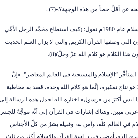
 عن أقلِّ خطأ من هذه الوجهة؟»(7)
.
ستطاع محَمَّد الرجل
الأمِّي
ن التي وصفها القرآن
الكريم, والتي لا يزال العلم الحديث
يكون هذا الكلام هو كلام الله عزَّ وجلَّ)(
8).
لمتأخِّر “الإسلام
والمسيحية في العالم المعاصر”: «إنَّ
لا هو نتاج تفكيره، إنَّما هو كلام الله وحده، قصد به مخاطبة
َدا ليس أكثرَ من «رسول» اختاره الله
لحمل هذه الرسالة إلى
ربي مبين. وهناك إشارات في القرآن إلى أنَّه موجَّهٌ للجنس
ام في العالم كلِّه، وآمن به، وقبـِله
بشرٌ من كلِّ الأجناس
ليزي الذي أمضى في دراسة القرآن
والإسلام أكثر من ثلث