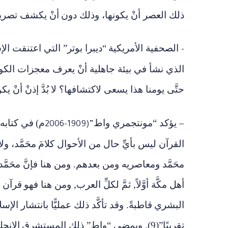
ذلك العصر أنْ يكونها، وذلك دون
أنْ يكشف تصريحه
الصحفية الأمريكية
“ديبرا بوتر” التي اعتنقت الإسلام عام 1980م تقول: (كيف ا
–
الذي نشأ في بيئة جاهلية أنْ يعرف معجزات الكو
حتَّى يومنا هذا يسعى لاكتشافها؟ لا
بُدَّ إذنْ أنْ 
– يؤكد “مونتجمري واط
م
)
في كتابه ا
2006-1909)”
القرآن ليس بأيِّ حال من الأحوال كلامَ
محَمَّد، و
محَمَّد ومعاصريه ومن بعدهم. ومن هنا فإنَّ محَمّ
أهل مكَّة أوَّلاً, ثمَّ لكلِّ العرب, ومن هنا فهو
قرآن ع
البشري
قاطبةً. وقد تأكَّد ذلك عمليًّا بانتشار الإسل
تقريبًا”(9). ويمضي “واط” ذلك ال
مستشرق
الانج