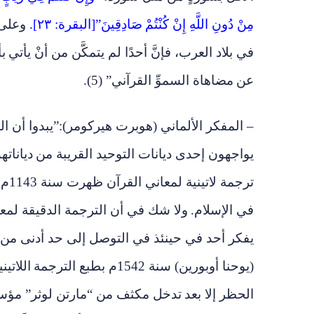
مِنْ دُونِ اللَّهِ إِنْ كُنْتُمْ
صَادِقِينَ”[البقرة: ٢٣].
وعلى ا
في بلاد العرب، فإنَّ أحدًا لم يتمكَّن من أنْ يأتي
بأ
عن
مضاهاة السموِّ القرآني” (5
).
– المفكر الألماني (هوبرت هيركومر):”يبدوا أن ال
يواجهون إحدى ديانات التوحيد القريبة من
ديانات
ترجمة لاتينية لمعاني القرآن ظهرت سنة 1143م لكن
في الإسلام.
ولا شك في أن الترجمة الدقيقة لمعا
يفكر أحد في حينئذ في التوصل إلى حد أدنى من ا
(يوحنا أوبورين) سنة 1542م بطبع الترجمة
اللاتي
الحظر إلا بعد
تدخل مكثف من “مارتن لوثر” مؤسس 