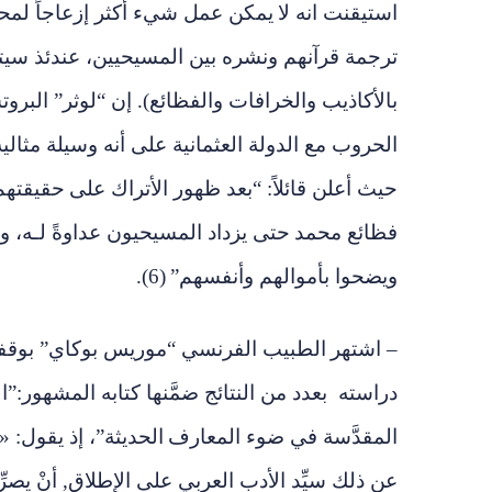
استيقنت انه لا
يمكن عمل شيء أكثر إزعاجاً لمحمد
ترجمة قرآنهم ونشره بين المسيحيين، عندئذ سي
بالأكاذيب والخرافات والفظائع)
.
إن “لوثر” البرو
الحروب مع الدولة العثمانية على أنه وسيلة مثالي
حيث أعلن قائلاً: “بعد ظهور الأتراك على
حقيقتهم
فظائع محمد
حتى يزداد المسيحيون عداوةً لـه، وإ
ويضحوا بأموالهم وأنفسهم”
(
6).
– اشتهر
الطبيب الفرنسي “موريس بوكاي” بوقفات
دراسته بعدد من النتائج ضمَّنها كتابه المشهور:”ا
المقدَّسة في ضوء المعارف
الحديثة”، إذ يقول: «ك
عن ذلك سيِّد الأدب العربي على الإطلاق, أنْ يصرّ