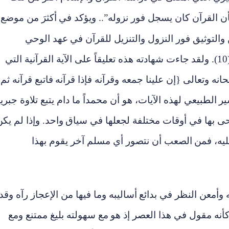
أن القرآن كان يسجل فور نزوله”..
ويؤكد في
أكثرَ من موضع
التوثيق فور النزول والتنزيل للقرآن في
عهد الوحي
(1
ولقد
جاءت شهادته هذه تعليقاً على الآية القرآنية التي
انه وتعالى {إن علينا جمعه وقرآنه فإذا قرآنه
فاتبع قرآنه ثم
الطبيعي لهذه الآيات، هو أن محمداً ما دام يتبع تلاوة جبري
وحى بها في أوقات مختلفة لجعلها في سياق
واحد. وإذا لم يك
يه، فمن
الصعب أن نتصور أي مسلم آخر يقوم بهذا
 وأمعن النظر في بدائع
أساليبه وما فيها من الإعجاز رآه وقد
نه مقول في هذا العصر إذ هو
مع سهولته بليغ ممتنع ومع