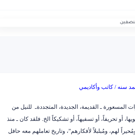
حمد سنه / كاتب وأكاديمي
 المسعورة ـ القديمة، الجديدة، المتجددةـ للنيل من
ويها، أو تحريفاً، أو تسفيهاً، أو تشكيكاً الخ. فلقد كان ـ منذ
ومُحيراً لهم، ومُبلبلاً لأفكارهم”، وتاريخ تعاملهم معه حافل