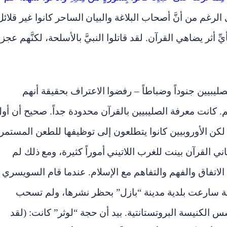
لرغم من أنَّ أصحاب البلاغة والبيان
الساحر كانوا غير قلائل
يِّ أثر يضاهي القرآن. لقد قاتلوا النبيَّ بالأسلحة، لكنَّهم عجزو
صليبيين جنوداً وضباطاً – رفضوا
الاعتراف بحقيقة أنهم
هم. كانت معرفة الصليبيين بالقرآن محدودة جداً. صحيح أن أو
الأوروبيين كانوا يتطلعون إلى توظيفها للطعن المستمر
ني القرآن بينت للغرب اللاتيني
أموراً كثيرة، ومع
ذلك لم
لاتفاق و
الفهم و
التفاهم مع الإسلام. عندما قام السويسري
نية سارعت بلدية مدينة “بازل” بحظر نشرها، ولم تسحب
الكنيسة البروتستانتية. بيد أن
حجة “لوثر” كانت: (لقد