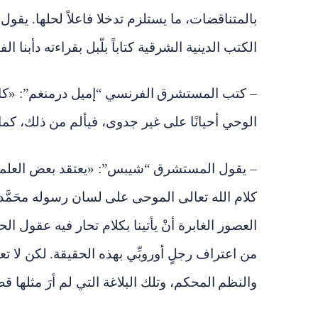
بالمتناقضات، ما يستلزم تدخلا فاعلاً لحلها. ي
الكتب الدينية الشرقية كتاباً بلّبل بقراءته دأبنا الف
– كتب المستشرق
الفرنسي “إميل درمنغم”: «كا
الوحي أحيانًا على
غير جدوى، فيألم من ذلك، كما رأي
– يقول المستشرق “شيبس”: «يعتقد بعض العلماء أ
كلام الله تعالى الموحى على
لسان رسوله محَمَّد
العصور الغابرة أنْ يأتينا بكلام تحار فيه عقول ال
من اعتراف رجلٍ أوروبِّي بهذه الحقيقة.
لكن
لا ت
والنظم
المحكم، وتلك البلاغة التي لم أرَ مثلها ق