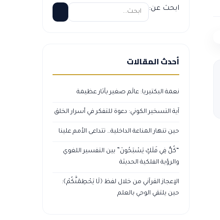
ابحث عن:
أحدث المقالات
نعمة البكتيريا: عالَم صغير بآثار عظيمة
آية التسخير الكوني: دعوة للتفكر في أسرار الخلق
حين تنهار المناعة الداخلية… تتداعى الأمم علينا
“كُلٌّ فِي فَلَكٍ يَسْبَحُونَ” بين التفسير اللغوي
والرؤية الفلكية الحديثة
الإعجاز القرآني من خلال لفظ ﴿لَا يَحْطِمَنَّكُمْ﴾:
حين يلتقي الوحي بالعلم