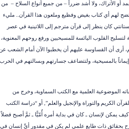
 أو الأتراك، ولا أشد ضرراً – من جميع
أنواع السلاح – من
تضح لهم أي
كتاب بغيض وفظيع وملعون هذا القرآن.. مليء
تستانتي كان ينظر إلى قرآن مترجم إلى اللاتينية في عصر
ة لتسليح القلوب اليائسة
للمسيحيين ورفع روحهم المعنوية،
، أرى أن القساوسة عليهم أن يخطبوا الآن أمام الشعب عن
يماناً بالمسيحية، ولتتضاعف
جسارتهم وبسالتهم في الحرب،
ه الموضوعية العلمية مع الكتب السماوية،
وخرج من
لقرآن الكريم
والتوراة والإنجيل والعلم”, أو “دراسة الكتب
يف يمكن لإنسان ـ كان في بداية أمره أُمّيًّا ـ ثمَّ
أصبح فضلاً
ِح بحقائق ذات
طابع علمي لم يكن في مقدور أيِّ إنسان في