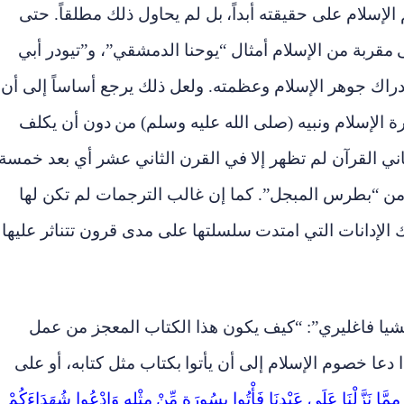
الإسلام على حقيقته أبداً،
بل لم يحاول ذلك مطلقاً. حتى
مقربة من الإسلام أمثال “يوحنا الدمشقي”، و”تيودر أبي
دراك جوهر الإسلام وعظمته. ولعل ذلك يرجع أساساً إلى أن
ة الإسلام ونبيه (صلى الله عليه وسلم) من
دون أن يكلف
ي القرآن لم تظهر إلا
في القرن الثاني عشر أي بعد خمسة
من “بطرس المبجل”. كما إن غالب الترجمات لم تكن لها
 الإدانات التي امتدت
سلسلتها على مدى قرون تتناثر عليها
يشيا فاغليري”: “كيف يكون هذا الكتاب المعجز من عمل
َدا دعا خصوم الإسلام إلى أن يأتوا
بكتاب مثل كتابه، أو على
َّا نَزَّلْنَا عَلَى عَبْدِنَا فَأْتُوا بِسُورَةٍ مِّنْ
مِثْلِهِ وَادْعُوا شُهَدَاءَكُمْ