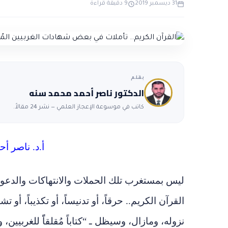
31 ديسمبر 2019
9 دقيقة قراءة
بقلم
الدكتور ناصر أحمد محمد سنه
كاتب في موسوعة الإعجاز العلمي — نشر 24 مقالاً.
أ.د. ناصر أ
ليس بمستغرب تلك الحملات والانتهاكات والدعوات
القرآن الكريم.. حرقاً، أو تدنيساً، أو تكذيباً، أو تش
نزوله، ومازال، وسيظل ـ “كتاباً مُقلقاًً للغربيين، 