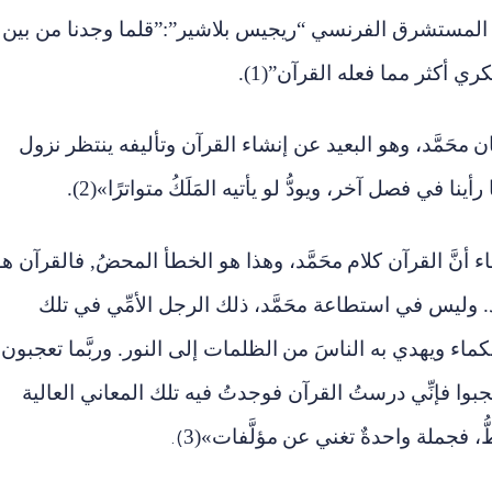
قول المستشرق الفرنسي “ريجيس بلاشير”:”قلما وجدنا من بين
كري أكثر مما فعله القرآن”(1).
ن
محَمَّد، وهو البعيد عن إنشاء القرآن وتأليفه ينتظر نزول
نا في فصل آخر، ويودُّ لو يأتيه المَلَكُ
متواترًا»(2).
نَّ القرآن كلام
محَمَّد، وهذا هو الخطأ المحضُ, فالقرآن ه
. وليس في استطاعة محَمَّد، ذلك الرجل الأمِّي في تلك
حكماء ويهدي به الناسَ من
الظلمات إلى النور. وربَّما تعجبون
عجبوا فإنِّي درستُ القرآن فوجدتُ فيه تلك المعاني العالية
طُّ، فجملة واحدةٌ تغني عن
مؤلَّفات»(3
.(