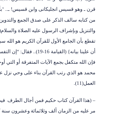
قرن ـ وهو قسيس انجليكانى وابن قسيس! ـ..
ب
“
من كتابه سالف الذكر
على صدق الجمع والتدوين و
والتنزيل وبإشراف الرسول عليه الصلاة والسلام
0).
تقطع بأن الجامع الأول
للقرآن الكريم هو الله سبح
أن علينا بيانه} (القيامة 16-19).. فقال: “إن التفسير
فإن الله متكفل
بجمع الآيات المتفرقة أو التي أ
محمد هو الذي رتب القرآن بناء على وحي نزل عل
العمل
(11).
– (هذا
القرآن كتاب حكيم فمن أجال الطرف
فيه
مر
عليه من الزمان ألف وثلاثمائة
وعشرون سنة كأ