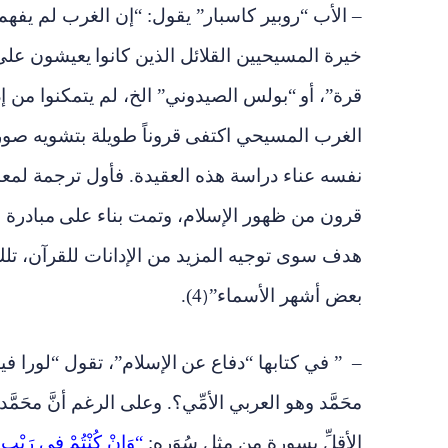
– الأب “روبير كاسبار” يقول: “إن الغرب لم يفهم 
خيرة المسيحيين القلائل الذين كانوا
يعيشون على
قرة”، أو
“بولس الصيدوني” الخ، لم يتمكنوا من إ
الغرب المسيحي اكتفى
قروناً طويلة بتشويه صور
نفسه عناء دراسة هذه العقيدة. فأول ترجمة لمعان
قرون من ظهور الإسلام، وتمت بناء على
مبادرة 
هدف سوى توجيه المزيد من الإدانات للقرآن، تلك
بعض أشهر الأسماء”
4).
)
–
” في كتابها “دفاع عن
الإسلام”، تقول “لورا ف
محَمَّد وهو العربي الأمِّي؟. وعلى الرغم أنَّ محَمّ
الأقلِّ بسورةٍ من مثل سُوَره:
“وَإِنْ كُنْتُمْ
فِي رَيْبٍ مِم