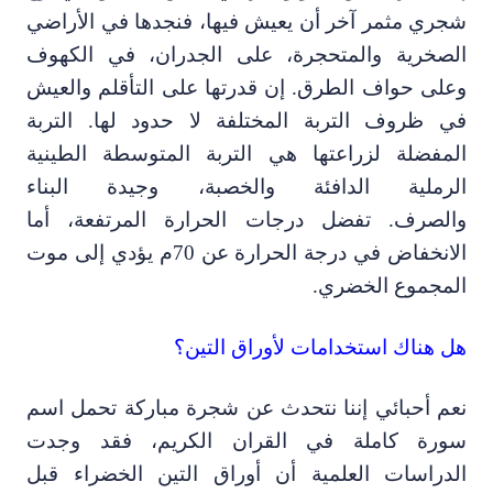
جري مثمر آخر أن يعيش فيها، فنجدها في الأراضي
لصخرية والمتحجرة، على الجدران، في الكهوف
على حواف الطرق. إن قدرتها على التأقلم والعيش
ي ظروف التربة المختلفة لا حدود لها. التربة
لمفضلة لزراعتها هي التربة المتوسطة الطينية
لرملية الدافئة والخصبة
،
وجيدة البناء
الصرف.
تفضل درجات الحرارة المرتفعة
،
أما
لانخفاض في درجة الحرارة عن
70
م يؤدي إلى موت
لمجموع الخضري.
ل هناك استخدامات لأوراق التين؟
عم أحبائي إننا نتحدث عن شجرة مباركة تحمل اسم
ورة كاملة في القران الكريم، فقد وجدت
لدراسات العلمية أن أوراق التين الخضراء قبل