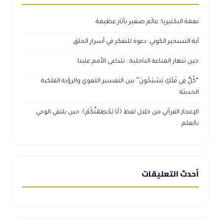
نعمة البكتيريا: عالَم صغير بآثار عظيمة
آية التسخير الكوني: دعوة للتفكر في أسرار الخلق
حين تنهار المناعة الداخلية… تتداعى الأمم علينا
“كُلٌّ فِي فَلَكٍ يَسْبَحُونَ” بين التفسير اللغوي والرؤية الفلكية
الحديثة
الإعجاز القرآني من خلال لفظ ﴿لَا يَحْطِمَنَّكُمْ﴾: حين يلتقي الوحي
بالعلم
أحدث التعليقات