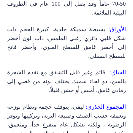
50-70 عاماً وقد يصل إلى 100 عام في الظروف
بيئية الملائمة.
لأوراق:
بسيطة سميكة جلدية
،
كبيرة الحجم ذات
كل قلبي دائري زغبي الملمس
،
ذات لون أخضر
لى أخضر غامق للسطح العلوي
،
وأخضر فاتح
لسطح السفلي.
لساق:
قائم وغير قابل للتشقق مع تقدم الشجرة
السن، ذو لحاء سميك يختلف لونه من فضي إلى
مادي غامق
،
أملس أو خشن قليلاً.
لمجموع الجذري:
ليفي
،
يتوقف حجمه ونظام توزعه
تعمقه حسب الصنف وطبيعة التربة
،
وتركيبها وتوفر
لرطوبة ، ولكنه بشكل عام متفرع جداً
،
ومتعمق
،
كثيف
،
وهذا ما يسمح لشجرة التين بالعيش في