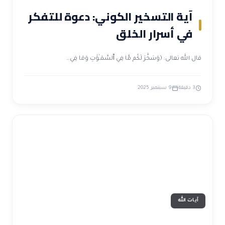
آية التسخير الكوني: دعوة للتفكر
في أسرار الخلق
قال الله تعالى: ﴿وَسَخَّرَ لَكُم مَّا فِي ٱلسَّمَـٰوَٰتِ وَمَا فِي…
3 دقيقة
9 سبتمبر 2025
آيات الله