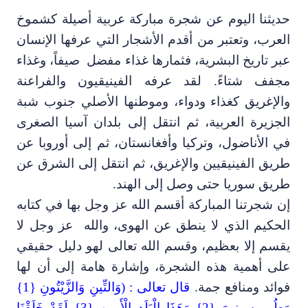
ديثنا اليوم عن شجرة مباركة عربية أصيلة كشموخ
لعرب، وتعتبر من أقدم الأشجار التي عرفها الإنسان
بر تاريخ البشرية، فثمارها غذاء مفضل صيفاً، وغذاء
جفف شتاءً.
لقد عرفه الفينيقيون والفراعنة
الإغريق كغذاء ودواء
، وموطنها الأصلي جنوب شبة
لجزيرة العربية
،
ثم انتقل إلى
بلدان آسيا الصغرى
ي الأناضول
،
وتركيا وأفغانستان
،
ثم إلى أوروبا عن
ريق الفينيقيين والإغريق، ثم انتقل إلى الشرق عن
ريق سوريا حتى وصل إلى الهند.
ن شجرتنا المباركة أقسم الله عز وجل بها في كتابه
لحكيم الذي لا ينطق عن الهوى، والله عز وجل لا
قسم
إلا بعظيم
،
وقسم الله تعالى لهو دليل حقيقي
لى أهمية هذه ا
لشجرة
،
وإشارة هامة إلى أن لها
وائد ومنافع
جمة.
قال تعالى : (وَالتِّينِ وَالزَّيْتُونِ {1}
وَطُورِ سِينِينَ {2} وَهَذَا الْبَلَدِ الْأَمِينِ {3} لَقَدْ خَلَقْنَا