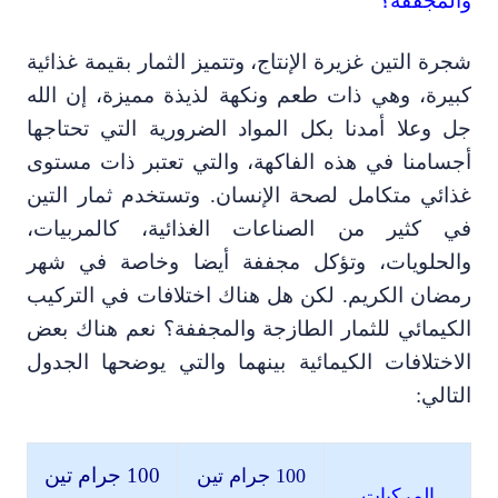
جرة التين غزيرة الإنتاج، وتتميز الثمار بقيمة غذائية
بيرة
،
وهي ذات طعم ونكهة لذيذة مميزة،
إن الله
ل وعلا أمدنا بكل المواد الضرورية التي تحتاجها
جسامنا في هذه الفاكهة
،
والتي تعتبر
ذات مستوى
ذائي متكامل لصحة الإنسان.
و
تستخدم ثمار التين
ي كثير من الصناعات الغذائية، كالمربيات
،
الحلويات
،
وتؤكل مجففة أيضا وخاصة في شهر
مضان الكريم. لكن هل هناك اختلافات في التركيب
لكيمائي للثمار الطازجة والمجففة؟ نعم هناك بعض
لاختلافات الكيمائية بينهما والتي يوضحها الجدول
لتالي:
100 جرام تين
100 جرام تين
المركبات