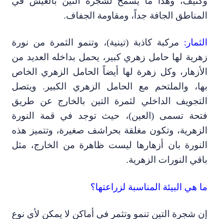
لمناطق الجافة جداً
،
ومقاومة الجفاف.
ثمار:
مركبة كاذبة (تينية)
،
وتنمو الثمرة من نورة
هرية لها حامل زهري كبير
،
يحمل بداخله العديد من
لأزهار
،
وكل زهرة لها أيضاً الحامل الزهري الخاص
ا
،
والملتحم مع الحامل الزهري الكبير. ويتصل
لتجويف الداخلي لثمرة التين بالخارج عن طريق
تحة تسمى (العين)
،
حيث توجد في قمة النورة
لزهرية
،
وتكون مغلقة بحراشف صغيرة
،
وتتميز هذه
لنورة بان أزهارها ليست ظاهرة من الخارج
،
مثل
اقي النورات الزهرية.
ا هي البيئة المناسبة لزراعتها؟
ن شجرة التين تنمو وتثمر في أماكن لا يمكن لأي نوع