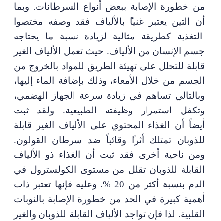
من خطورة الإصابة ببعض أنواع السرطانات. وبما
أن التين يعتبر غنيا
ً
بالألياف فقد وصفه مختصوا
التغذية كطريقة مثالية لزيادة نسبة ما يحتاجه
جسم الإنسان من الألياف.
حيث تعمل
الألياف الغير
قابلة للتحلل
على تهيئة
الطريق للمواد بالخروج من
الجسم من خلال الأمعاء
،
وذلك بإضافة الماء إليها
،
وبالتالي تساهم في زيادة سرعة الجهاز الهضمي
،
وتكفل استمرار وظيفته الطبيعية. ولقد ثبت
أيضاً
أن الغذاء
المحتوي على
الألياف الغير قابلة
للذ
وبان تمتلك
أثرا
ً
وقائياً ضد سرطان القولون.
ومن ناحية أخرى فقد ثبت أن الغذاء ذو الألياف
القابلة للذوبان تقلل
من مستوى الكولسترول في
الدم بنسبة أكثر من 20
%.
وعليه فإنها تعتبر ذات
أهمية كبيرة في الحد من خطورة الإصابة بالنوبات
القلبية
.
لذا فإن تواجد الألياف القابلة للذوبان والغير