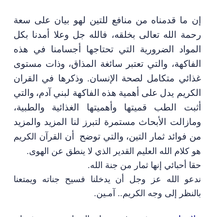
إن ما قدمناه من منافع للتين لهو بيان على سعة
رحمة الله تعالى بخلقه
، فا
لله جل وعلا أمدنا بكل
المواد الضرورية التي تحتاجها أجسامنا في هذه
الفاكهة
،
والتي تعتبر سائغة المذاق
،
وذات مستوى
غذائي متكامل لصحة الإنسان.
و
ذكر
ها
في القران
الكريم
يدل
على أهمية هذه الفاكهة لبني آدم
،
والتي
أثبت الطب قميتها وأهميتها الغذائية والطبية
،
ومازالت الأبحاث مستمرة لتبرز لنا المزيد والمزيد
من فوائد ثمار التين
،
والتي توضح
أن
القرآن الكريم
هو كلام الله العليم القدير
الذي لا ينطق عن الهوى.
حقا أحبائي إنها ثمار من جنة الله.
ندعو الله عز وجل أن يدخلنا فسيح جناته ويمتعنا
بالنظر إلى وجه الكريم.. آمـين.