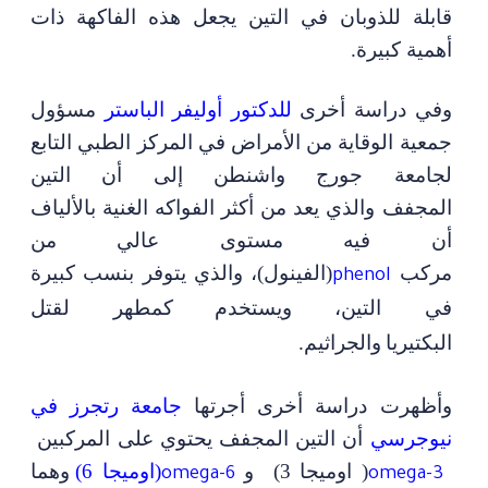
قابلة للذوبان في التين يجعل هذه الفاكهة ذات
أهمية كبيرة
.
و
في دراسة أخرى
للد
كتور أوليفر الباستر
مسؤول
جمعية الوقاية من الأمراض في المركز الطبي التابع
لجامعة جورج واشنطن إلى أ
ن التين
المجفف
والذي يعد من أكثر الفواكه
الغنية
بالألياف
أن فيه مستوى عالي من
مركب
(الفينول)
،
والذي يتوفر بنسب كبيرة
phenol
في التين
،
ويستخدم
كمطهر لقتل
البكتيريا
والجراثيم.
وأظهرت دراسة أخرى أجرتها
جامعة رتجرز في
نيوجرسي
أن التين المجفف
يحتوي
على
المركبين
( اوميجا 3)
و
(اوميجا 6)
وهما
omega-6
omega-3