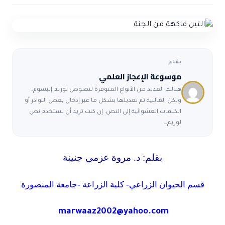
حول الاعجاز
الاعجاز التشريعي في القرآن
تواصل معنا
قصص للعبرة
حول السنة
مسلمين جدد
حول القراّن
مقالات اسلامية
بقلم
موسوعة الإعجاز العلمي
هنالك العديد من الأنواع المتوفرة لنصوص لوريم إيبسوم،
ولكن الغالبية تم تعديلها بشكل ما عبر إدخال بعض النوادر أو
الكلمات العشوائية إلى النص. إن كنت تريد أن تستخدم نص
لوريم…
بقلم: د. مروة عزمي جنينة
قسم الحيوان الزراعي- كلية الزراعة -جامعة المنصورة
marwaaz2002@yahoo.com