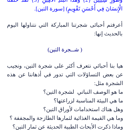
لْإِنسَانَ فِي أَحْسَنِ تَقْوِيمٍ) [سورة التين]
.
عرفتم أحبائى شجرتنا المباركة التي نتناولها اليوم
الحديث إنها:
( شــجرة التين)
يا بنا أحبائي نتعرف أكثر على شجرة التين
،
ونجيب
ن بعض التساؤلات التي تدور في أذهاننا عن هذه
لشجرة مثل:
ا هو الوصف النباتي لشجرة التين؟
ا هي البيئة المناسبة لزراعتها؟
هل هناك استخدامات لأوراق التين؟
ما هي القيمة الغذائية لثمارها الطازجة والمجففة ؟
ماذا ذكرت الأبحاث الطبية الحديثة عن ثمار التين؟