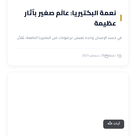
نعمة البكتيريا: عالَم صغير بآثار
عظيمة
في جسد الإنسان وحده تعيش تريليونات من البكتيريا النافعة، يُقدَّر…
1 دقيقة
28 سبتمبر 2025
آيات الله