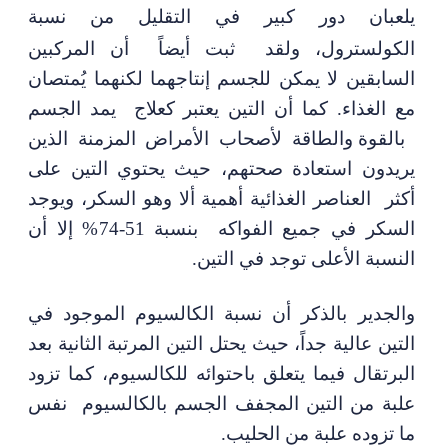
يلعبان
دور كبير
في التقليل من نسبة
الكولسترول، ولقد ثبت
أيضاً
أن
المركبين
السابقين
لا يمكن للجسم إنتاجهما
لكنهما
يُمتصان
مع الغذاء
.
كما أن التين يعتبر كعلاج
يمد الجسم
با
لقوة والطاقة لأصحاب الأمراض المزمنة الذين
يريدون استعادة صحتهم
، حيث يحتوي التين على
أكثر
العناصر الغذائية أهمية ألا وهو السكر، ويوجد
السكر في جميع الفواكه بنسبة 51-74%
إلا
أن
النسبة الأعلى توجد في التين
.
والجدير بالذكر أن نسبة الكالسيوم الموجود في
التين عالية جداً، حيث يحتل التين المرتبة الثانية بعد
البرتقال فيما يتعلق باحتوائه للكالسيوم، كما تزود
علبة من التين المجفف الجسم بالكالسيوم نفس
ما تزوده علبة من الحليب.