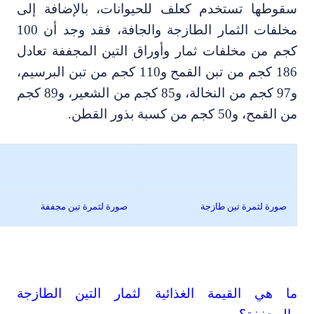
قوطها تستخدم كعلف للحيوانات
،
بالإضافة إلى
خلفات الثمار الطازجة والجافة، فقد وجد أن 100
جم من مخلفات ثمار وأوراق التين المجففة تعادل
تبن القمح و110 كجم من تبن البرسيم
،
الة
،
و85 كجم من الشعير
،
و89 كجم
ن القمح
،
و50 كجم من كسبة بذور القطن.
صورة لثمرة تين طازجة
صورة لثمرة تين مجففة
ا هي القيمة الغذائية لثمار التين الطازجة
المجففة؟