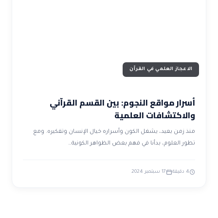
ضوابط و تأصيل الاعجاز
حول الاعجاز
الاعجاز التشريعي في القرآن
تواصل معنا
قصص للعبرة
حول السنة
مسلمين جدد
حول القراّن
مقالات اسلامية
الاعجاز العلمي في القرآن
أسرار مواقع النجوم: بين القسم القرآني
والاكتشافات العلمية
منذ زمن بعيد، يشغل الكون وأسراره خيال الإنسان وتفكيره. ومع
تطور العلوم، بدأنا في فهم بعض الظواهر الكونية…
4 دقيقة
17 سبتمبر 2024