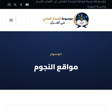
موسوعة عربية موثقة للإعجاز العلمي في القرآن الكريم
والسنة النبوية
الرئيسية
الإعجاز العلمي
الوسوم
الاعجاز العلمي في علوم الأرض
آيات الله
مواقع النجوم
الاعجاز الغيبي في القرآن
آيات الله في جسم الانسان
المقالات
الاعجاز في علوم الفلك والفضاء
آيات الله في خلق الحيوان
ابداعات اسلامية
شبهات وردود
الاعجاز العلمي في الكائنات الحية
آيات الله في خلق الكون
تأملات قرآنية
التطور والالحاد
المرئيات
الاعجاز البياني و اللغوي في القرآن
آيات الله في خلق النباتات
روائع الهدى النبوي
حول الاسلام
المؤلفون
الاعجاز العلمي علوم الطب و الحياة