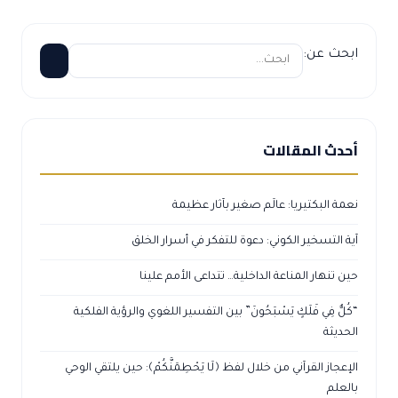
ابحث عن:
أحدث المقالات
نعمة البكتيريا: عالَم صغير بآثار عظيمة
آية التسخير الكوني: دعوة للتفكر في أسرار الخلق
حين تنهار المناعة الداخلية… تتداعى الأمم علينا
“كُلٌّ فِي فَلَكٍ يَسْبَحُونَ” بين التفسير اللغوي والرؤية الفلكية
الحديثة
الإعجاز القرآني من خلال لفظ ﴿لَا يَحْطِمَنَّكُمْ﴾: حين يلتقي الوحي
بالعلم