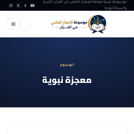
موسوعة عربية موثقة للإعجاز العلمي في القرآن الكريم
والسنة النبوية
الرئيسية
الإعجاز العلمي
الوسوم
الاعجاز العلمي في علوم الأرض
آيات الله
معجزة نبوية
الاعجاز الغيبي في القرآن
آيات الله في جسم الانسان
المقالات
الاعجاز في علوم الفلك والفضاء
آيات الله في خلق الحيوان
ابداعات اسلامية
شبهات وردود
الاعجاز العلمي في الكائنات الحية
آيات الله في خلق الكون
تأملات قرآنية
التطور والالحاد
المرئيات
الاعجاز البياني و اللغوي في القرآن
آيات الله في خلق النباتات
روائع الهدى النبوي
حول الاسلام
المؤلفون
الاعجاز العلمي علوم الطب و الحياة