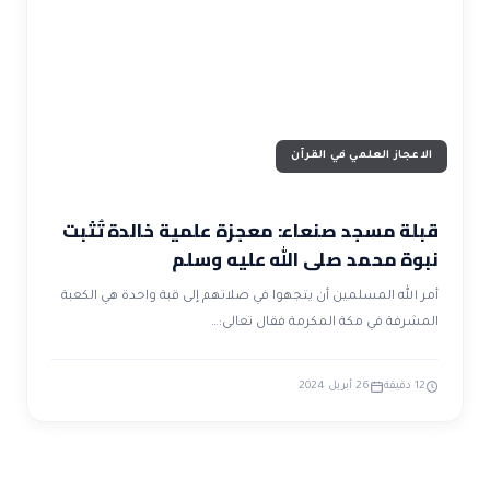
ضوابط و تأصيل الاعجاز
حول الاعجاز
الاعجاز التشريعي في القرآن
تواصل معنا
قصص للعبرة
حول السنة
مسلمين جدد
حول القراّن
مقالات اسلامية
الاعجاز العلمي في القرآن
قبلة مسجد صنعاء: معجزة علمية خالدة تُثبت
نبوة محمد صلى الله عليه وسلم
أمر الله المسلمين أن يتجهوا في صلاتهم إلى قبة واحدة هي الكعبة
المشرفة في مكة المكرمة فقال تعالى:…
12 دقيقة
26 أبريل 2024