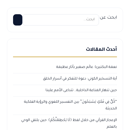
ابحث عن:
أحدث المقالات
نعمة البكتيريا: عالَم صغير بآثار عظيمة
آية التسخير الكوني: دعوة للتفكر في أسرار الخلق
حين تنهار المناعة الداخلية… تتداعى الأمم علينا
“كُلٌّ فِي فَلَكٍ يَسْبَحُونَ” بين التفسير اللغوي والرؤية الفلكية
الحديثة
الإعجاز القرآني من خلال لفظ ﴿لَا يَحْطِمَنَّكُمْ﴾: حين يلتقي الوحي
بالعلم