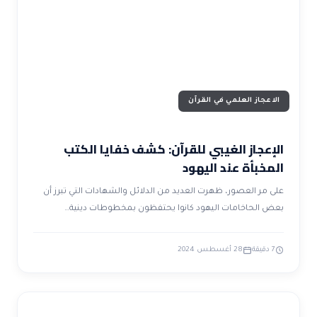
ضوابط و تأصيل الاعجاز
حول الاعجاز
الاعجاز التشريعي في القرآن
تواصل معنا
قصص للعبرة
حول السنة
مسلمين جدد
حول القراّن
مقالات اسلامية
الاعجاز العلمي في القرآن
الإعجاز الغيبي للقرآن: كشف خفايا الكتب
المخبأة عند اليهود
على مر العصور، ظهرت العديد من الدلائل والشهادات التي تبرز أن
بعض الحاخامات اليهود كانوا يحتفظون بمخطوطات دينية…
7 دقيقة
28 أغسطس 2024