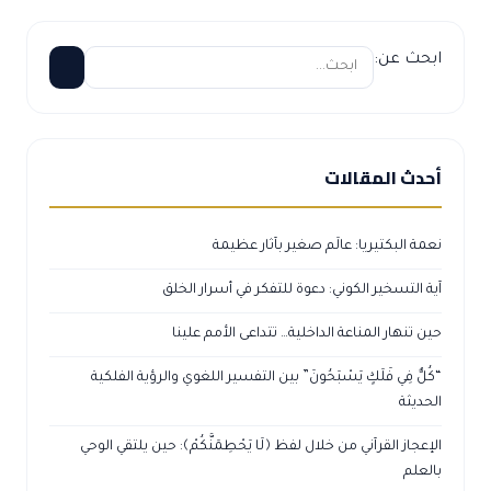
ابحث عن:
أحدث المقالات
نعمة البكتيريا: عالَم صغير بآثار عظيمة
آية التسخير الكوني: دعوة للتفكر في أسرار الخلق
حين تنهار المناعة الداخلية… تتداعى الأمم علينا
“كُلٌّ فِي فَلَكٍ يَسْبَحُونَ” بين التفسير اللغوي والرؤية الفلكية
الحديثة
الإعجاز القرآني من خلال لفظ ﴿لَا يَحْطِمَنَّكُمْ﴾: حين يلتقي الوحي
بالعلم