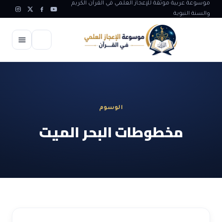
موسوعة عربية موثقة للإعجاز العلمي في القرآن الكريم
والسنة النبوية
الرئيسية
الإعجاز العلمي
الوسوم
الاعجاز العلمي في علوم الأرض
آيات الله
مخطوطات البحر الميت
الاعجاز الغيبي في القرآن
آيات الله في جسم الانسان
المقالات
الاعجاز في علوم الفلك والفضاء
آيات الله في خلق الحيوان
ابداعات اسلامية
شبهات وردود
الاعجاز العلمي في الكائنات الحية
آيات الله في خلق الكون
تأملات قرآنية
التطور والالحاد
المرئيات
الاعجاز البياني و اللغوي في القرآن
آيات الله في خلق النباتات
روائع الهدى النبوي
حول الاسلام
المؤلفون
الاعجاز العلمي علوم الطب و الحياة