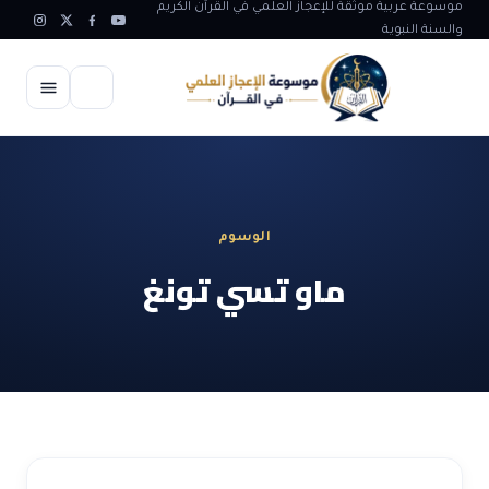
موسوعة عربية موثقة للإعجاز العلمي في القرآن الكريم
والسنة النبوية
الرئيسية
الإعجاز العلمي
الوسوم
الاعجاز العلمي في علوم الأرض
آيات الله
ماو تسي تونغ
الاعجاز الغيبي في القرآن
آيات الله في جسم الانسان
المقالات
الاعجاز في علوم الفلك والفضاء
آيات الله في خلق الحيوان
ابداعات اسلامية
شبهات وردود
الاعجاز العلمي في الكائنات الحية
آيات الله في خلق الكون
تأملات قرآنية
التطور والالحاد
المرئيات
الاعجاز البياني و اللغوي في القرآن
آيات الله في خلق النباتات
روائع الهدى النبوي
حول الاسلام
المؤلفون
الاعجاز العلمي علوم الطب و الحياة