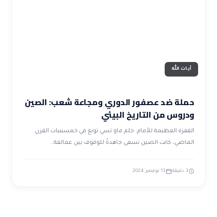
ضوابط و تأصيل الاعجاز
حول الاعجاز
الاعجاز التشريعي في القرآن
تواصل معنا
قصص للعبرة
حول السنة
مسلمين جدد
حول القراّن
مقالات اسلامية
آيات الله
حملة ضد عصفور الدوري ومجاعة شعب: الصين
ودروس من التاريخ البيئي
القفزة العظيمة للأمام: حلم ماو تسي تونغ في خمسينيات القرن
الماضي، كانت الصين تسعى جاهدةً للوقوف بين عمالقة…
3 دقيقة
13 نوفمبر 2024