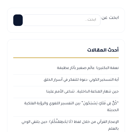
ابحث عن:
أحدث المقالات
نعمة البكتيريا: عالَم صغير بآثار عظيمة
آية التسخير الكوني: دعوة للتفكر في أسرار الخلق
حين تنهار المناعة الداخلية… تتداعى الأمم علينا
“كُلٌّ فِي فَلَكٍ يَسْبَحُونَ” بين التفسير اللغوي والرؤية الفلكية
الحديثة
الإعجاز القرآني من خلال لفظ ﴿لَا يَحْطِمَنَّكُمْ﴾: حين يلتقي الوحي
بالعلم