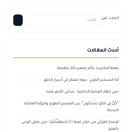
ابحث عن:
أحدث المقالات
نعمة البكتيريا: عالَم صغير بآثار عظيمة
آية التسخير الكوني: دعوة للتفكر في أسرار الخلق
حين تنهار المناعة الداخلية… تتداعى الأمم علينا
“كُلٌّ فِي فَلَكٍ يَسْبَحُونَ” بين التفسير اللغوي والرؤية الفلكية
الحديثة
الإعجاز القرآني من خلال لفظ ﴿لَا يَحْطِمَنَّكُمْ﴾: حين يلتقي الوحي
بالعلم