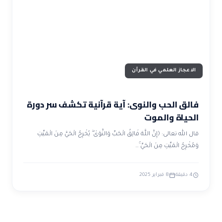
ضوابط و تأصيل الاعجاز
حول الاعجاز
الاعجاز التشريعي في القرآن
تواصل معنا
قصص للعبرة
حول السنة
مسلمين جدد
حول القراّن
مقالات اسلامية
الاعجاز العلمي في القرآن
فالق الحب والنوى: آية قرآنية تكشف سر دورة
الحياة والموت
قال الله تعالى: ﴿إِنَّ اللَّهَ فَالِقُ الْحَبِّ وَالنَّوَىٰ ۖ يُخْرِجُ الْحَيَّ مِنَ الْمَيِّتِ
وَمُخْرِجُ الْمَيِّتِ مِنَ الْحَيِّ ۚ…
4 دقيقة
8 فبراير 2025