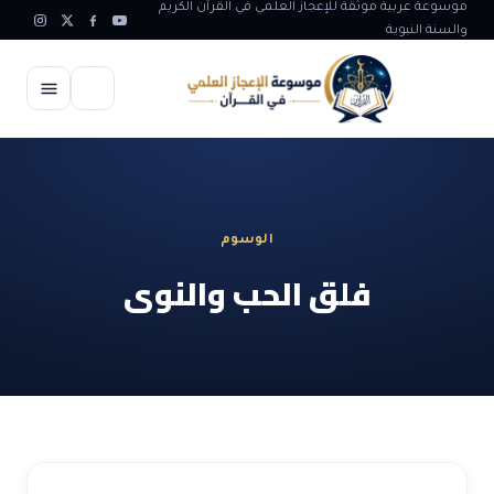
موسوعة عربية موثقة للإعجاز العلمي في القرآن الكريم
والسنة النبوية
الرئيسية
الإعجاز العلمي
الوسوم
الاعجاز العلمي في علوم الأرض
آيات الله
فلق الحب والنوى
الاعجاز الغيبي في القرآن
آيات الله في جسم الانسان
المقالات
الاعجاز في علوم الفلك والفضاء
آيات الله في خلق الحيوان
ابداعات اسلامية
شبهات وردود
الاعجاز العلمي في الكائنات الحية
آيات الله في خلق الكون
تأملات قرآنية
التطور والالحاد
المرئيات
الاعجاز البياني و اللغوي في القرآن
آيات الله في خلق النباتات
روائع الهدى النبوي
حول الاسلام
المؤلفون
الاعجاز العلمي علوم الطب و الحياة