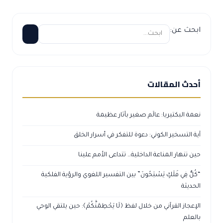
ابحث عن:
أحدث المقالات
نعمة البكتيريا: عالَم صغير بآثار عظيمة
آية التسخير الكوني: دعوة للتفكر في أسرار الخلق
حين تنهار المناعة الداخلية… تتداعى الأمم علينا
“كُلٌّ فِي فَلَكٍ يَسْبَحُونَ” بين التفسير اللغوي والرؤية الفلكية
الحديثة
الإعجاز القرآني من خلال لفظ ﴿لَا يَحْطِمَنَّكُمْ﴾: حين يلتقي الوحي
بالعلم