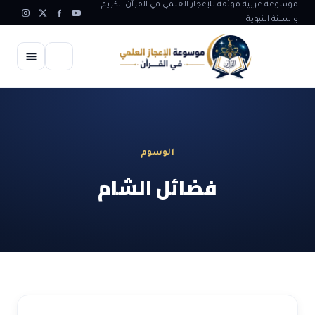
موسوعة عربية موثقة للإعجاز العلمي في القرآن الكريم
والسنة النبوية
الرئيسية
الإعجاز العلمي
الوسوم
الاعجاز العلمي في علوم الأرض
آيات الله
فضائل الشام
الاعجاز الغيبي في القرآن
آيات الله في جسم الانسان
المقالات
الاعجاز في علوم الفلك والفضاء
آيات الله في خلق الحيوان
ابداعات اسلامية
شبهات وردود
الاعجاز العلمي في الكائنات الحية
آيات الله في خلق الكون
تأملات قرآنية
التطور والالحاد
المرئيات
الاعجاز البياني و اللغوي في القرآن
آيات الله في خلق النباتات
روائع الهدى النبوي
حول الاسلام
المؤلفون
الاعجاز العلمي علوم الطب و الحياة