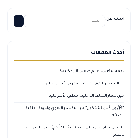
ابحث عن:
أحدث المقالات
نعمة البكتيريا: عالَم صغير بآثار عظيمة
آية التسخير الكوني: دعوة للتفكر في أسرار الخلق
حين تنهار المناعة الداخلية… تتداعى الأمم علينا
“كُلٌّ فِي فَلَكٍ يَسْبَحُونَ” بين التفسير اللغوي والرؤية الفلكية
الحديثة
الإعجاز القرآني من خلال لفظ ﴿لَا يَحْطِمَنَّكُمْ﴾: حين يلتقي الوحي
بالعلم