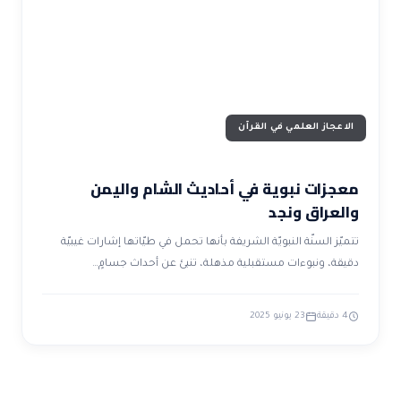
ضوابط و تأصيل الاعجاز
حول الاعجاز
الاعجاز التشريعي في القرآن
تواصل معنا
قصص للعبرة
حول السنة
مسلمين جدد
حول القراّن
مقالات اسلامية
الاعجاز العلمي في القرآن
معجزات نبوية في أحاديث الشام واليمن
والعراق ونجد
تتميّز السنّة النبويّة الشريفة بأنها تحمل في طيّاتها إشارات غيبيّة
دقيقة، ونبوءات مستقبلية مذهلة، تنبئ عن أحداث جسامٍ…
4 دقيقة
23 يونيو 2025