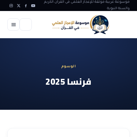
موسوعة عربية موثقة للإعجاز العلمي في القرآن الكريم
والسنة النبوية
الرئيسية
الإعجاز العلمي
الوسوم
الاعجاز العلمي في علوم الأرض
آيات الله
فرنسا 2025
الاعجاز الغيبي في القرآن
آيات الله في جسم الانسان
المقالات
الاعجاز في علوم الفلك والفضاء
آيات الله في خلق الحيوان
ابداعات اسلامية
شبهات وردود
الاعجاز العلمي في الكائنات الحية
آيات الله في خلق الكون
تأملات قرآنية
التطور والالحاد
المرئيات
الاعجاز البياني و اللغوي في القرآن
آيات الله في خلق النباتات
روائع الهدى النبوي
حول الاسلام
المؤلفون
الاعجاز العلمي علوم الطب و الحياة