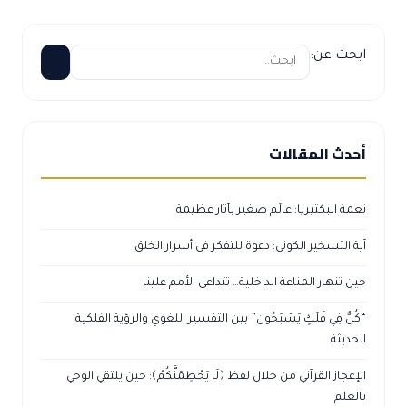
ابحث عن:
أحدث المقالات
نعمة البكتيريا: عالَم صغير بآثار عظيمة
آية التسخير الكوني: دعوة للتفكر في أسرار الخلق
حين تنهار المناعة الداخلية… تتداعى الأمم علينا
“كُلٌّ فِي فَلَكٍ يَسْبَحُونَ” بين التفسير اللغوي والرؤية الفلكية
الحديثة
الإعجاز القرآني من خلال لفظ ﴿لَا يَحْطِمَنَّكُمْ﴾: حين يلتقي الوحي
بالعلم