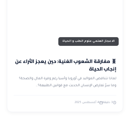
ضوابط و تأصيل الاعجاز
حول الاعجاز
الاعجاز التشريعي في القرآن
تواصل معنا
قصص للعبرة
حول السنة
مسلمين جدد
حول القراّن
مقالات اسلامية
الاعجاز العلمي علوم الطب و الحياة
🧬 مفارقة الشعوب الغنية: حين يعجز الثراء عن
إنجاب الحياة
لماذا تتناقص المواليد في أوروبا وآسيا رغم وفرة المال والصحة؟
وما سرّ تعارض الإنسان الحديث مع قوانين الطبيعة؟…
3 دقيقة
4 أغسطس 2025