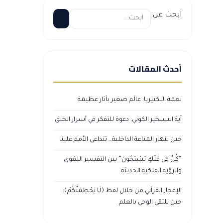
ابحث عن:
أحدث المقالات
نعمة البكتيريا: عالَم صغير بآثار عظيمة
آية التسخير الكوني: دعوة للتفكر في أسرار الخلق
حين تنهار المناعة الداخلية… تتداعى الأمم علينا
“كُلٌّ فِي فَلَكٍ يَسْبَحُونَ” بين التفسير اللغوي
والرؤية الفلكية الحديثة
الإعجاز القرآني من خلال لفظ ﴿لَا يَحْطِمَنَّكُمْ﴾:
حين يلتقي الوحي بالعلم