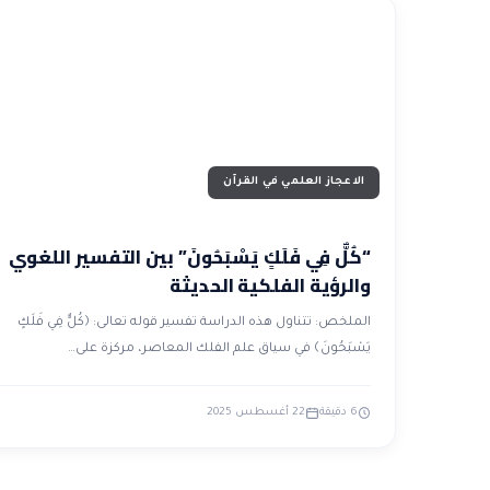
الاعجاز العلمي في القرآن
“كُلٌّ فِي فَلَكٍ يَسْبَحُونَ” بين التفسير اللغوي
والرؤية الفلكية الحديثة
الملخص: تتناول هذه الدراسة تفسير قوله تعالى: ﴿كُلٌّ فِي فَلَكٍ
يَسْبَحُونَ﴾ في سياق علم الفلك المعاصر، مركزة على…
6 دقيقة
22 أغسطس 2025