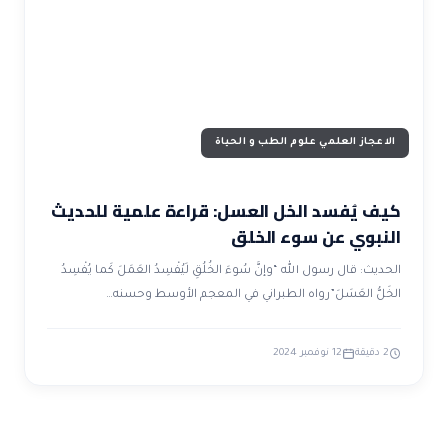
ضوابط و تأصيل الاعجاز
حول الاعجاز
الاعجاز التشريعي في القرآن
تواصل معنا
قصص للعبرة
حول السنة
مسلمين جدد
حول القراّن
مقالات اسلامية
الاعجاز العلمي علوم الطب و الحياة
كيف يُفسد الخل العسل: قراءة علمية للحديث
النبوي عن سوء الخلق
الحديث: قال رسول الله “وإنَّ سُوءَ الخُلُقِ لَيُفْسِدُ العَمَلَ كَما يُفْسِدُ
الخَلُّ العَسَلَ”رواه الطبراني في المعجم الأوسط وحسنه…
2 دقيقة
12 نوفمبر 2024