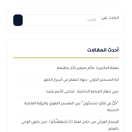
ابحث عن:
أحدث المقالات
نعمة البكتيريا: عالَم صغير بآثار عظيمة
آية التسخير الكوني: دعوة للتفكر في أسرار الخلق
حين تنهار المناعة الداخلية… تتداعى الأمم علينا
“كُلٌّ فِي فَلَكٍ يَسْبَحُونَ” بين التفسير اللغوي والرؤية الفلكية
الحديثة
الإعجاز القرآني من خلال لفظ ﴿لَا يَحْطِمَنَّكُمْ﴾: حين يلتقي الوحي
بالعلم