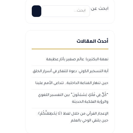
ابحث عن:
أحدث المقالات
نعمة البكتيريا: عالَم صغير بآثار عظيمة
آية التسخير الكوني: دعوة للتفكر في أسرار الخلق
حين تنهار المناعة الداخلية… تتداعى الأمم علينا
“كُلٌّ فِي فَلَكٍ يَسْبَحُونَ” بين التفسير اللغوي
والرؤية الفلكية الحديثة
الإعجاز القرآني من خلال لفظ ﴿لَا يَحْطِمَنَّكُمْ﴾:
حين يلتقي الوحي بالعلم