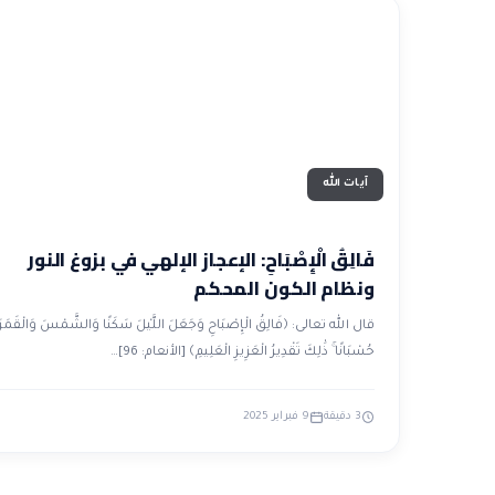
آيات الله
فَالِقُ الْإِصْبَاحِ: الإعجاز الإلهي في بزوغ النور
ونظام الكون المحكم
قال الله تعالى: ﴿فَالِقُ الْإِصْبَاحِ وَجَعَلَ اللَّيْلَ سَكَنًا وَالشَّمْسَ وَالْقَمَرَ
حُسْبَانًا ۚ ذَٰلِكَ تَقْدِيرُ الْعَزِيزِ الْعَلِيمِ﴾ [الأنعام: 96]…
3 دقيقة
9 فبراير 2025