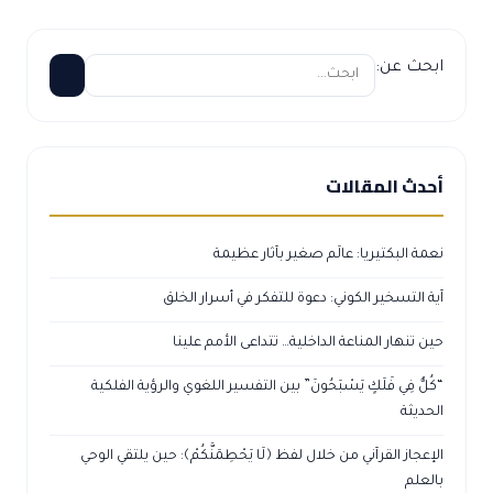
ابحث عن:
أحدث المقالات
نعمة البكتيريا: عالَم صغير بآثار عظيمة
آية التسخير الكوني: دعوة للتفكر في أسرار الخلق
حين تنهار المناعة الداخلية… تتداعى الأمم علينا
“كُلٌّ فِي فَلَكٍ يَسْبَحُونَ” بين التفسير اللغوي والرؤية الفلكية
الحديثة
الإعجاز القرآني من خلال لفظ ﴿لَا يَحْطِمَنَّكُمْ﴾: حين يلتقي الوحي
بالعلم