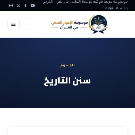
موسوعة عربية موثقة للإعجاز العلمي في القرآن الكريم
والسنة النبوية
الرئيسية
الإعجاز العلمي
الوسوم
الاعجاز العلمي في علوم الأرض
آيات الله
سنن التاريخ
الاعجاز الغيبي في القرآن
آيات الله في جسم الانسان
المقالات
الاعجاز في علوم الفلك والفضاء
آيات الله في خلق الحيوان
ابداعات اسلامية
شبهات وردود
الاعجاز العلمي في الكائنات الحية
آيات الله في خلق الكون
تأملات قرآنية
التطور والالحاد
المرئيات
الاعجاز البياني و اللغوي في القرآن
آيات الله في خلق النباتات
روائع الهدى النبوي
حول الاسلام
المؤلفون
الاعجاز العلمي علوم الطب و الحياة