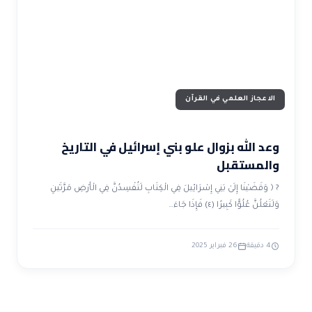
ضوابط و تأصيل الاعجاز
حول الاعجاز
الاعجاز التشريعي في القرآن
تواصل معنا
قصص للعبرة
حول السنة
مسلمين جدد
حول القراّن
مقالات اسلامية
الاعجاز العلمي في القرآن
وعد الله بزوال علو بني إسرائيل في التاريخ
والمستقبل
? ﴿ وَقَضَيْنَا إِلَىٰ بَنِي إِسْرَائِيلَ فِي الْكِتَابِ لَتُفْسِدُنَّ فِي الْأَرْضِ مَرَّتَيْنِ
وَلَتَعْلُنَّ عُلُوًّا كَبِيرًا (٤) فَإِذَا جَاءَ…
4 دقيقة
26 فبراير 2025