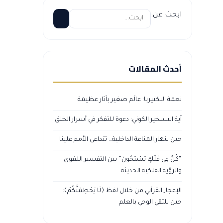
ابحث عن:
أحدث المقالات
نعمة البكتيريا: عالَم صغير بآثار عظيمة
آية التسخير الكوني: دعوة للتفكر في أسرار الخلق
حين تنهار المناعة الداخلية… تتداعى الأمم علينا
“كُلٌّ فِي فَلَكٍ يَسْبَحُونَ” بين التفسير اللغوي
والرؤية الفلكية الحديثة
الإعجاز القرآني من خلال لفظ ﴿لَا يَحْطِمَنَّكُمْ﴾:
حين يلتقي الوحي بالعلم