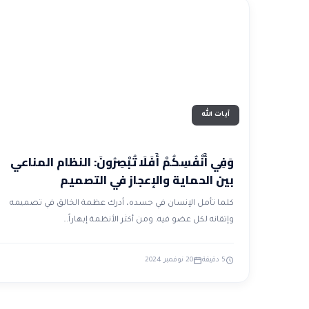
آيات الله
وَفِي أَنْفُسِكُمْ أَفَلَا تُبْصِرُونَ: النظام المناعي
بين الحماية والإعجاز في التصميم
كلما تأمل الإنسان في جسده، أدرك عظمة الخالق في تصميمه
وإتقانه لكل عضو فيه. ومن أكثر الأنظمة إبهاراً…
5 دقيقة
20 نوفمبر 2024