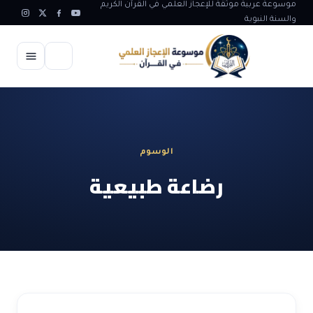
موسوعة عربية موثقة للإعجاز العلمي في القرآن الكريم
والسنة النبوية
الرئيسية
الإعجاز العلمي
الوسوم
الاعجاز العلمي في علوم الأرض
آيات الله
رضاعة طبيعية
الاعجاز الغيبي في القرآن
آيات الله في جسم الانسان
المقالات
الاعجاز في علوم الفلك والفضاء
آيات الله في خلق الحيوان
ابداعات اسلامية
شبهات وردود
الاعجاز العلمي في الكائنات الحية
آيات الله في خلق الكون
تأملات قرآنية
التطور والالحاد
المرئيات
الاعجاز البياني و اللغوي في القرآن
آيات الله في خلق النباتات
روائع الهدى النبوي
حول الاسلام
المؤلفون
الاعجاز العلمي علوم الطب و الحياة