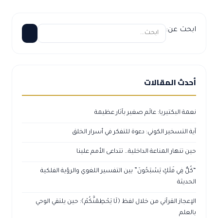
ابحث عن:
أحدث المقالات
نعمة البكتيريا: عالَم صغير بآثار عظيمة
آية التسخير الكوني: دعوة للتفكر في أسرار الخلق
حين تنهار المناعة الداخلية… تتداعى الأمم علينا
“كُلٌّ فِي فَلَكٍ يَسْبَحُونَ” بين التفسير اللغوي والرؤية الفلكية
الحديثة
الإعجاز القرآني من خلال لفظ ﴿لَا يَحْطِمَنَّكُمْ﴾: حين يلتقي الوحي
بالعلم