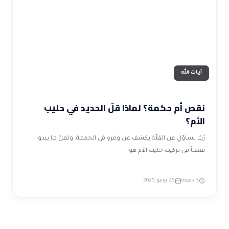
ضوابط و تأصيل الاعجاز
حول الاعجاز
الاعجاز التشريعي في القرآن
تواصل معنا
قصص للعبرة
حول السنة
مسلمين جدد
حول القراّن
مقالات اسلامية
آيات الله
نقص أم حكمة؟ لماذا قلّ الحديد في حليب
الأم؟
رُبّ تساؤلٍ عن القلّة يكشف عن وفرةٍ في الحكمة. ولعلّ ما يبدو
نقصاً في تركيب حليب الأم هو…
3 دقيقة
25 يونيو 2025