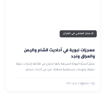
ضوابط و تأصيل الاعجاز
حول الاعجاز
الاعجاز التشريعي في القرآن
تواصل معنا
قصص للعبرة
حول السنة
مسلمين جدد
حول القراّن
مقالات اسلامية
الاعجاز العلمي في القرآن
معجزات نبوية في أحاديث الشام واليمن
والعراق ونجد
تتميّز السنّة النبويّة الشريفة بأنها تحمل في طيّاتها إشارات غيبيّة
دقيقة، ونبوءات مستقبلية مذهلة، تنبئ عن أحداث جسامٍ…
4 دقيقة
23 يونيو 2025