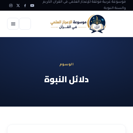
موسوعة عربية موثقة للإعجاز العلمي في القرآن الكريم
والسنة النبوية
الرئيسية
الإعجاز العلمي
الوسوم
الاعجاز العلمي في علوم الأرض
آيات الله
دلائل النبوة
الاعجاز الغيبي في القرآن
آيات الله في جسم الانسان
المقالات
الاعجاز في علوم الفلك والفضاء
آيات الله في خلق الحيوان
ابداعات اسلامية
شبهات وردود
الاعجاز العلمي في الكائنات الحية
آيات الله في خلق الكون
تأملات قرآنية
التطور والالحاد
المرئيات
الاعجاز البياني و اللغوي في القرآن
آيات الله في خلق النباتات
روائع الهدى النبوي
حول الاسلام
المؤلفون
الاعجاز العلمي علوم الطب و الحياة