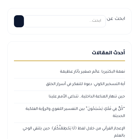
ابحث عن:
أحدث المقالات
نعمة البكتيريا: عالَم صغير بآثار عظيمة
آية التسخير الكوني: دعوة للتفكر في أسرار الخلق
حين تنهار المناعة الداخلية… تتداعى الأمم علينا
“كُلٌّ فِي فَلَكٍ يَسْبَحُونَ” بين التفسير اللغوي والرؤية الفلكية
الحديثة
الإعجاز القرآني من خلال لفظ ﴿لَا يَحْطِمَنَّكُمْ﴾: حين يلتقي الوحي
بالعلم