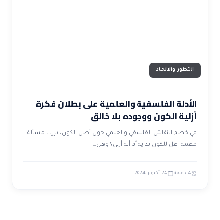
ضوابط و تأصيل الاعجاز
حول الاعجاز
الاعجاز التشريعي في القرآن
تواصل معنا
قصص للعبرة
حول السنة
مسلمين جدد
حول القراّن
مقالات اسلامية
التطور والالحاد
الأدلة الفلسفية والعلمية على بطلان فكرة
أزلية الكون ووجوده بلا خالق
في خضم النقاش الفلسفي والعلمي حول أصل الكون، برزت مسألة
مهمة: هل للكون بداية أم أنه أزلي؟ وهل…
4 دقيقة
24 أكتوبر 2024