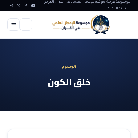
موسوعة عربية موثقة للإعجاز العلمي في القرآن الكريم
والسنة النبوية
الرئيسية
الإعجاز العلمي
الوسوم
الاعجاز العلمي في علوم الأرض
آيات الله
خلق الكون
الاعجاز الغيبي في القرآن
آيات الله في جسم الانسان
المقالات
الاعجاز في علوم الفلك والفضاء
آيات الله في خلق الحيوان
ابداعات اسلامية
شبهات وردود
الاعجاز العلمي في الكائنات الحية
آيات الله في خلق الكون
تأملات قرآنية
التطور والالحاد
المرئيات
الاعجاز البياني و اللغوي في القرآن
آيات الله في خلق النباتات
روائع الهدى النبوي
حول الاسلام
المؤلفون
الاعجاز العلمي علوم الطب و الحياة