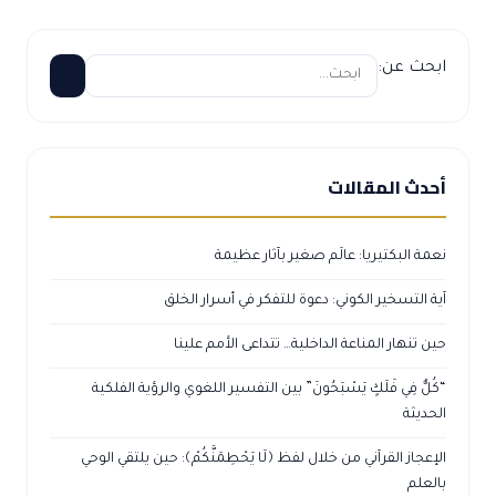
ابحث عن:
أحدث المقالات
نعمة البكتيريا: عالَم صغير بآثار عظيمة
آية التسخير الكوني: دعوة للتفكر في أسرار الخلق
حين تنهار المناعة الداخلية… تتداعى الأمم علينا
“كُلٌّ فِي فَلَكٍ يَسْبَحُونَ” بين التفسير اللغوي والرؤية الفلكية
الحديثة
الإعجاز القرآني من خلال لفظ ﴿لَا يَحْطِمَنَّكُمْ﴾: حين يلتقي الوحي
بالعلم