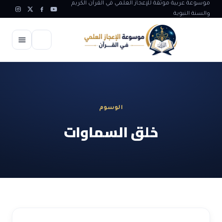
موسوعة عربية موثقة للإعجاز العلمي في القرآن الكريم
والسنة النبوية
الرئيسية
الإعجاز العلمي
الوسوم
الاعجاز العلمي في علوم الأرض
آيات الله
خلق السماوات
الاعجاز الغيبي في القرآن
آيات الله في جسم الانسان
المقالات
الاعجاز في علوم الفلك والفضاء
آيات الله في خلق الحيوان
ابداعات اسلامية
شبهات وردود
الاعجاز العلمي في الكائنات الحية
آيات الله في خلق الكون
تأملات قرآنية
التطور والالحاد
المرئيات
الاعجاز البياني و اللغوي في القرآن
آيات الله في خلق النباتات
روائع الهدى النبوي
حول الاسلام
المؤلفون
الاعجاز العلمي علوم الطب و الحياة