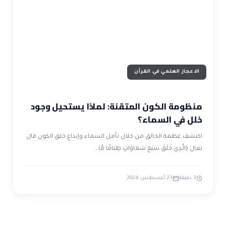
ضوابط و تأصيل الاعجاز
حول الاعجاز
الاعجاز التشريعي في القرآن
تواصل معنا
قصص للعبرة
حول السنة
مسلمين جدد
حول القراّن
مقالات اسلامية
الاعجاز العلمي في القرآن
منظومة الكون المتقنة: لماذا يستحيل وجود
خلل في السماء؟
اكتشف عظمة الخالق من خلال تأمل السماء وإبداع خلق الكون قال
تعال {الَّذِي خَلَقَ سَبْعَ سَمَاوَاتٍ طِبَاقًا مَّا…
3 دقيقة
23 أغسطس 2024