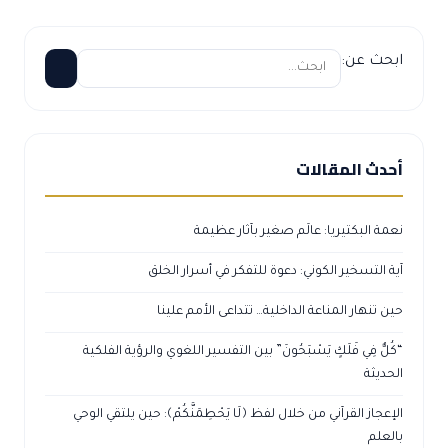
ابحث عن:
أحدث المقالات
نعمة البكتيريا: عالَم صغير بآثار عظيمة
آية التسخير الكوني: دعوة للتفكر في أسرار الخلق
حين تنهار المناعة الداخلية… تتداعى الأمم علينا
“كُلٌّ فِي فَلَكٍ يَسْبَحُونَ” بين التفسير اللغوي والرؤية الفلكية
الحديثة
الإعجاز القرآني من خلال لفظ ﴿لَا يَحْطِمَنَّكُمْ﴾: حين يلتقي الوحي
بالعلم