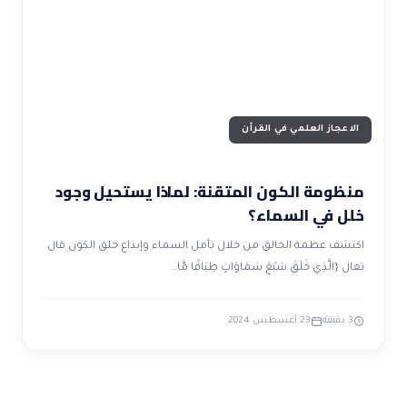
ضوابط و تأصيل الاعجاز
حول الاعجاز
الاعجاز التشريعي في القرآن
تواصل معنا
قصص للعبرة
حول السنة
مسلمين جدد
حول القراّن
مقالات اسلامية
الاعجاز العلمي في القرآن
منظومة الكون المتقنة: لماذا يستحيل وجود
خلل في السماء؟
اكتشف عظمة الخالق من خلال تأمل السماء وإبداع خلق الكون قال
تعال {الَّذِي خَلَقَ سَبْعَ سَمَاوَاتٍ طِبَاقًا مَّا…
3 دقيقة
23 أغسطس 2024