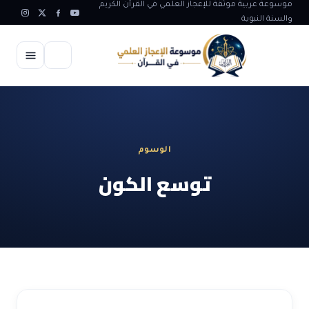
موسوعة عربية موثقة للإعجاز العلمي في القرآن الكريم
والسنة النبوية
الرئيسية
الإعجاز العلمي
الوسوم
الاعجاز العلمي في علوم الأرض
آيات الله
توسع الكون
الاعجاز الغيبي في القرآن
آيات الله في جسم الانسان
المقالات
الاعجاز في علوم الفلك والفضاء
آيات الله في خلق الحيوان
ابداعات اسلامية
شبهات وردود
الاعجاز العلمي في الكائنات الحية
آيات الله في خلق الكون
تأملات قرآنية
التطور والالحاد
المرئيات
الاعجاز البياني و اللغوي في القرآن
آيات الله في خلق النباتات
روائع الهدى النبوي
حول الاسلام
المؤلفون
الاعجاز العلمي علوم الطب و الحياة