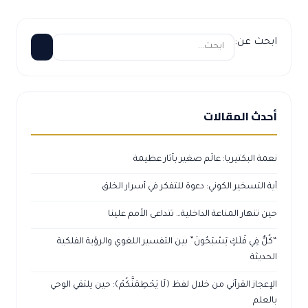
ابحث عن:
أحدث المقالات
نعمة البكتيريا: عالَم صغير بآثار عظيمة
آية التسخير الكوني: دعوة للتفكر في أسرار الخلق
حين تنهار المناعة الداخلية… تتداعى الأمم علينا
“كُلٌّ فِي فَلَكٍ يَسْبَحُونَ” بين التفسير اللغوي والرؤية الفلكية
الحديثة
الإعجاز القرآني من خلال لفظ ﴿لَا يَحْطِمَنَّكُمْ﴾: حين يلتقي الوحي
بالعلم