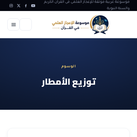
موسوعة عربية موثقة للإعجاز العلمي في القرآن الكريم
والسنة النبوية
الرئيسية
الإعجاز العلمي
الوسوم
الاعجاز العلمي في علوم الأرض
آيات الله
توزيع الأمطار
الاعجاز الغيبي في القرآن
آيات الله في جسم الانسان
المقالات
الاعجاز في علوم الفلك والفضاء
آيات الله في خلق الحيوان
ابداعات اسلامية
شبهات وردود
الاعجاز العلمي في الكائنات الحية
آيات الله في خلق الكون
تأملات قرآنية
التطور والالحاد
المرئيات
الاعجاز البياني و اللغوي في القرآن
آيات الله في خلق النباتات
روائع الهدى النبوي
حول الاسلام
المؤلفون
الاعجاز العلمي علوم الطب و الحياة