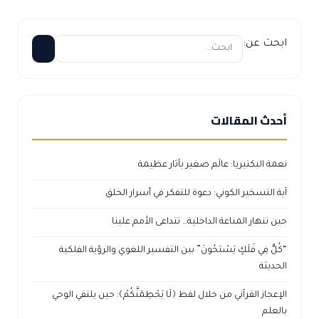
ابحث عن:
أحدث المقالات
نعمة البكتيريا: عالَم صغير بآثار عظيمة
آية التسخير الكوني: دعوة للتفكر في أسرار الخلق
حين تنهار المناعة الداخلية… تتداعى الأمم علينا
“كُلٌّ فِي فَلَكٍ يَسْبَحُونَ” بين التفسير اللغوي والرؤية الفلكية
الحديثة
الإعجاز القرآني من خلال لفظ ﴿لَا يَحْطِمَنَّكُمْ﴾: حين يلتقي الوحي
بالعلم