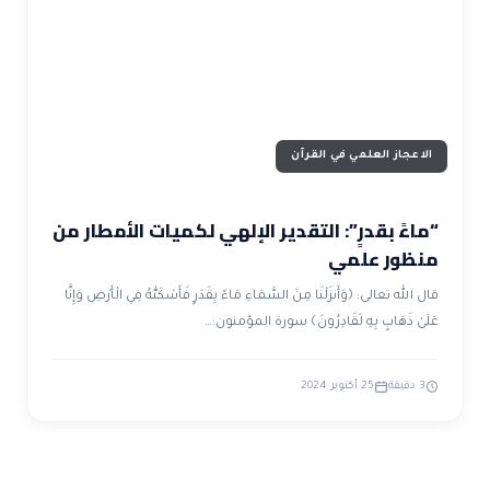
ضوابط و تأصيل الاعجاز
حول الاعجاز
الاعجاز التشريعي في القرآن
تواصل معنا
قصص للعبرة
حول السنة
مسلمين جدد
حول القراّن
مقالات اسلامية
الاعجاز العلمي في القرآن
“ماءً بقدرٍ”: التقدير الإلهي لكميات الأمطار من
منظور علمي
قال الله تعالى: ﴿وَأَنزَلْنَا مِنَ السَّمَاءِ مَاءً بِقَدَرٍ فَأَسْكَنّٰهُ فِي الْأَرْضِ وَإِنَّا
عَلَىٰ ذَهَابٍ بِهِ لَقَادِرُونَ﴾ سورة المؤمنون:…
3 دقيقة
25 أكتوبر 2024