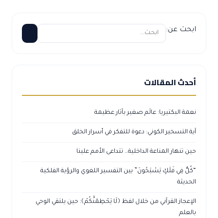
ابحث عن:
أحدث المقالات
نعمة البكتيريا: عالَم صغير بآثار عظيمة
آية التسخير الكوني: دعوة للتفكر في أسرار الخلق
حين تنهار المناعة الداخلية… تتداعى الأمم علينا
“كُلٌّ فِي فَلَكٍ يَسْبَحُونَ” بين التفسير اللغوي والرؤية الفلكية
الحديثة
الإعجاز القرآني من خلال لفظ ﴿لَا يَحْطِمَنَّكُمْ﴾: حين يلتقي الوحي
بالعلم