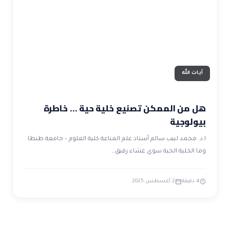
ضوابط و تأصيل الاعجاز
حول الاعجاز
الاعجاز التشريعي في القرآن
تواصل معنا
قصص للعبرة
حول السنة
مسلمين جدد
حول القراّن
مقالات اسلامية
آيات الله
هل من الممكن تصنيع خلية حية … خاطرة
بيولوجية
ا.د. محمد لبيب سالم أستاذ علم المناعة كلية العلوم – جامعة طنطا
وما الخلية الحية سوي غشاء رقيق…
4 دقيقة
2 أغسطس 2025