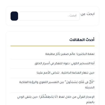
ابحث عن:
أحدث المقالات
نعمة البكتيريا: عالَم صغير بآثار عظيمة
آية التسخير الكوني: دعوة للتفكر في أسرار الخلق
حين تنهار المناعة الداخلية… تتداعى الأمم علينا
“كُلٌّ فِي فَلَكٍ يَسْبَحُونَ” بين التفسير اللغوي والرؤية الفلكية
الحديثة
الإعجاز القرآني من خلال لفظ ﴿لَا يَحْطِمَنَّكُمْ﴾: حين يلتقي الوحي
بالعلم