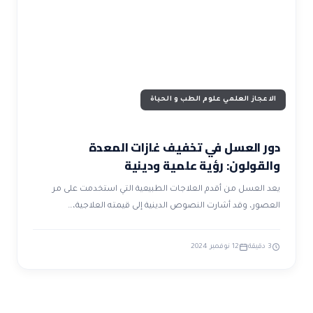
ضوابط و تأصيل الاعجاز
حول الاعجاز
الاعجاز التشريعي في القرآن
تواصل معنا
قصص للعبرة
حول السنة
مسلمين جدد
حول القراّن
مقالات اسلامية
الاعجاز العلمي علوم الطب و الحياة
دور العسل في تخفيف غازات المعدة
والقولون: رؤية علمية ودينية
يعد العسل من أقدم العلاجات الطبيعية التي استخدمت على مر
العصور، وقد أشارت النصوص الدينية إلى قيمته العلاجية،…
3 دقيقة
12 نوفمبر 2024