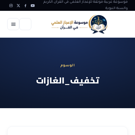
موسوعة عربية موثقة للإعجاز العلمي في القرآن الكريم
والسنة النبوية
الرئيسية
الإعجاز العلمي
الوسوم
الاعجاز العلمي في علوم الأرض
آيات الله
تخفيف_الغازات
الاعجاز الغيبي في القرآن
آيات الله في جسم الانسان
المقالات
الاعجاز في علوم الفلك والفضاء
آيات الله في خلق الحيوان
ابداعات اسلامية
شبهات وردود
الاعجاز العلمي في الكائنات الحية
آيات الله في خلق الكون
تأملات قرآنية
التطور والالحاد
المرئيات
الاعجاز البياني و اللغوي في القرآن
آيات الله في خلق النباتات
روائع الهدى النبوي
حول الاسلام
المؤلفون
الاعجاز العلمي علوم الطب و الحياة