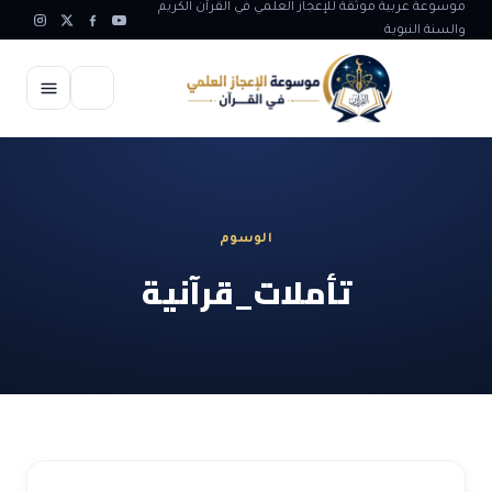
موسوعة عربية موثقة للإعجاز العلمي في القرآن الكريم
والسنة النبوية
الرئيسية
الإعجاز العلمي
الوسوم
الاعجاز العلمي في علوم الأرض
آيات الله
تأملات_قرآنية
الاعجاز الغيبي في القرآن
آيات الله في جسم الانسان
المقالات
الاعجاز في علوم الفلك والفضاء
آيات الله في خلق الحيوان
ابداعات اسلامية
شبهات وردود
الاعجاز العلمي في الكائنات الحية
آيات الله في خلق الكون
تأملات قرآنية
التطور والالحاد
المرئيات
الاعجاز البياني و اللغوي في القرآن
آيات الله في خلق النباتات
روائع الهدى النبوي
حول الاسلام
المؤلفون
الاعجاز العلمي علوم الطب و الحياة