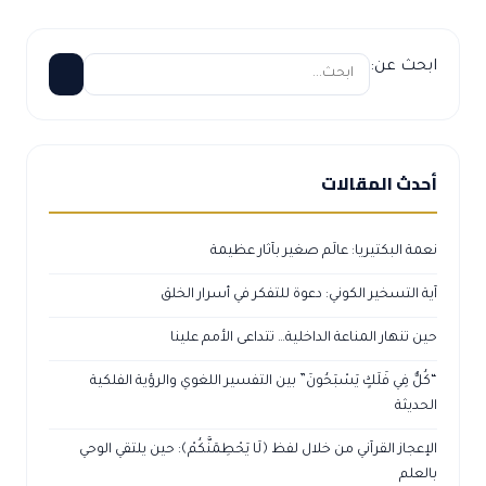
ابحث عن:
أحدث المقالات
نعمة البكتيريا: عالَم صغير بآثار عظيمة
آية التسخير الكوني: دعوة للتفكر في أسرار الخلق
حين تنهار المناعة الداخلية… تتداعى الأمم علينا
“كُلٌّ فِي فَلَكٍ يَسْبَحُونَ” بين التفسير اللغوي والرؤية الفلكية
الحديثة
الإعجاز القرآني من خلال لفظ ﴿لَا يَحْطِمَنَّكُمْ﴾: حين يلتقي الوحي
بالعلم