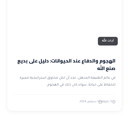
ضوابط و تأصيل الاعجاز
حول الاعجاز
الاعجاز التشريعي في القرآن
تواصل معنا
قصص للعبرة
حول السنة
مسلمين جدد
حول القراّن
مقالات اسلامية
آيات الله
الهجوم والدفاع عند الحيوانات: دليل على بديع
صنع الله
في عالم الطبيعة المذهل، تجد أن لكل مخلوق استراتيجية مميزة
للحفاظ على حياته، سواء كان ذلك في الهجوم…
5 دقيقة
1 سبتمبر 2024