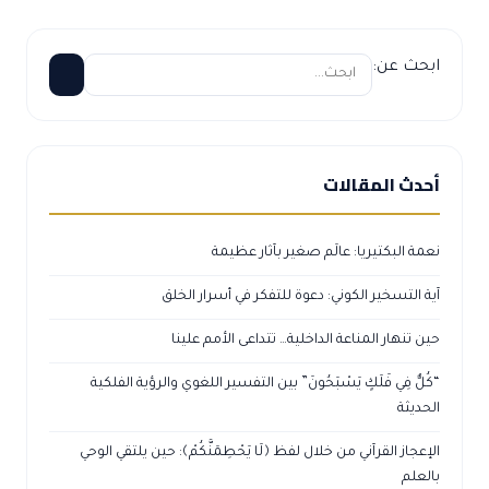
ابحث عن:
أحدث المقالات
نعمة البكتيريا: عالَم صغير بآثار عظيمة
آية التسخير الكوني: دعوة للتفكر في أسرار الخلق
حين تنهار المناعة الداخلية… تتداعى الأمم علينا
“كُلٌّ فِي فَلَكٍ يَسْبَحُونَ” بين التفسير اللغوي والرؤية الفلكية
الحديثة
الإعجاز القرآني من خلال لفظ ﴿لَا يَحْطِمَنَّكُمْ﴾: حين يلتقي الوحي
بالعلم