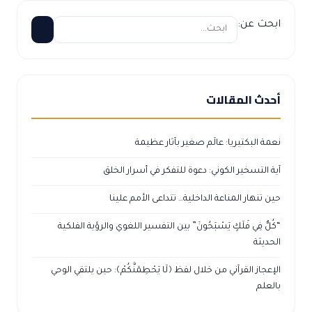
ابحث عن:
أحدث المقالات
نعمة البكتيريا: عالَم صغير بآثار عظيمة
آية التسخير الكوني: دعوة للتفكر في أسرار الخلق
حين تنهار المناعة الداخلية… تتداعى الأمم علينا
“كُلٌّ فِي فَلَكٍ يَسْبَحُونَ” بين التفسير اللغوي والرؤية الفلكية
الحديثة
الإعجاز القرآني من خلال لفظ ﴿لَا يَحْطِمَنَّكُمْ﴾: حين يلتقي الوحي
بالعلم