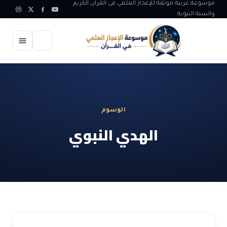
موسوعة عربية موثقة للإعجاز العلمي في القرآن الكريم
والسنة النبوية
الرئيسية
الإعجاز العلمي
الوسوم
الاعجاز العلمي في علوم الأرض
آيات الله
الهدي النبوي
الاعجاز الغيبي في القرآن
آيات الله في جسم الانسان
المقالات
الاعجاز في علوم الفلك والفضاء
آيات الله في خلق الحيوان
ابداعات اسلامية
شبهات وردود
الاعجاز العلمي في الكائنات الحية
آيات الله في خلق الكون
تأملات قرآنية
التطور والالحاد
المرئيات
الاعجاز البياني و اللغوي في القرآن
آيات الله في خلق النباتات
روائع الهدى النبوي
حول الاسلام
المؤلفون
الاعجاز العلمي علوم الطب و الحياة