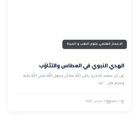
ضوابط و تأصيل الاعجاز
حول الاعجاز
الاعجاز التشريعي في القرآن
تواصل معنا
قصص للعبرة
حول السنة
مسلمين جدد
حول القراّن
مقالات اسلامية
الاعجاز العلمي علوم الطب و الحياة
الهدي النبوي في العطاس والتثاؤب
عن أبي سعيد الخدري رضي الله عنه أن رسول الله صلى الله عليه
وسلم قال : " إذا…
7 دقيقة
21 مارس 2022