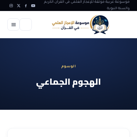
موسوعة عربية موثقة للإعجاز العلمي في القرآن الكريم
والسنة النبوية
الرئيسية
الإعجاز العلمي
الوسوم
الاعجاز العلمي في علوم الأرض
آيات الله
الهجوم الجماعي
الاعجاز الغيبي في القرآن
آيات الله في جسم الانسان
المقالات
الاعجاز في علوم الفلك والفضاء
آيات الله في خلق الحيوان
ابداعات اسلامية
شبهات وردود
الاعجاز العلمي في الكائنات الحية
آيات الله في خلق الكون
تأملات قرآنية
التطور والالحاد
المرئيات
الاعجاز البياني و اللغوي في القرآن
آيات الله في خلق النباتات
روائع الهدى النبوي
حول الاسلام
المؤلفون
الاعجاز العلمي علوم الطب و الحياة