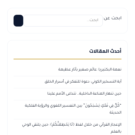
ابحث عن:
أحدث المقالات
نعمة البكتيريا: عالَم صغير بآثار عظيمة
آية التسخير الكوني: دعوة للتفكر في أسرار الخلق
حين تنهار المناعة الداخلية… تتداعى الأمم علينا
“كُلٌّ فِي فَلَكٍ يَسْبَحُونَ” بين التفسير اللغوي والرؤية الفلكية
الحديثة
الإعجاز القرآني من خلال لفظ ﴿لَا يَحْطِمَنَّكُمْ﴾: حين يلتقي الوحي
بالعلم