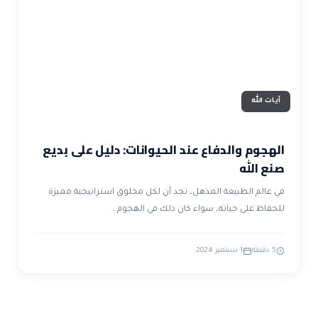
ضوابط و تأصيل الاعجاز
حول الاعجاز
الاعجاز التشريعي في القرآن
تواصل معنا
قصص للعبرة
حول السنة
مسلمين جدد
حول القراّن
مقالات اسلامية
آيات الله
الهجوم والدفاع عند الحيوانات: دليل على بديع
صنع الله
في عالم الطبيعة المذهل، تجد أن لكل مخلوق استراتيجية مميزة
للحفاظ على حياته، سواء كان ذلك في الهجوم…
5 دقيقة
1 سبتمبر 2024