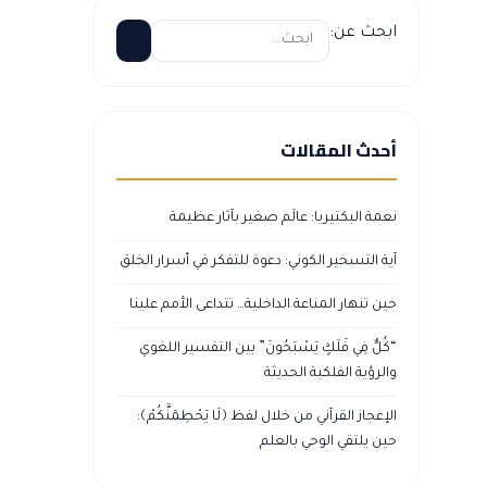
ابحث عن:
أحدث المقالات
نعمة البكتيريا: عالَم صغير بآثار عظيمة
آية التسخير الكوني: دعوة للتفكر في أسرار الخلق
حين تنهار المناعة الداخلية… تتداعى الأمم علينا
“كُلٌّ فِي فَلَكٍ يَسْبَحُونَ” بين التفسير اللغوي
والرؤية الفلكية الحديثة
الإعجاز القرآني من خلال لفظ ﴿لَا يَحْطِمَنَّكُمْ﴾:
حين يلتقي الوحي بالعلم