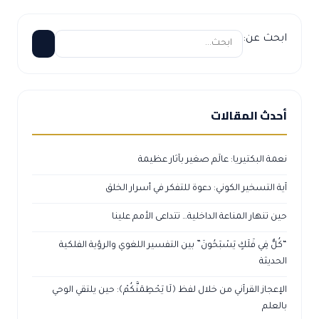
ابحث عن:
أحدث المقالات
نعمة البكتيريا: عالَم صغير بآثار عظيمة
آية التسخير الكوني: دعوة للتفكر في أسرار الخلق
حين تنهار المناعة الداخلية… تتداعى الأمم علينا
“كُلٌّ فِي فَلَكٍ يَسْبَحُونَ” بين التفسير اللغوي والرؤية الفلكية
الحديثة
الإعجاز القرآني من خلال لفظ ﴿لَا يَحْطِمَنَّكُمْ﴾: حين يلتقي الوحي
بالعلم