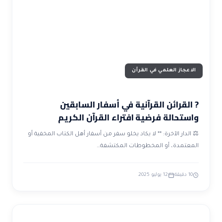
ضوابط و تأصيل الاعجاز
حول الاعجاز
الاعجاز التشريعي في القرآن
تواصل معنا
قصص للعبرة
حول السنة
مسلمين جدد
حول القراّن
مقالات اسلامية
الاعجاز العلمي في القرآن
? القرائن القرآنية في أسفار السابقين
واستحالة فرضية افتراء القرآن الكريم
⚖️ الدار الآخرة: ** لا يكاد يخلو سفر من أسفار أهل الكتاب المخفية أو
المعتمدة، أو المخطوطات المكتشفة…
10 دقيقة
12 يوليو 2025