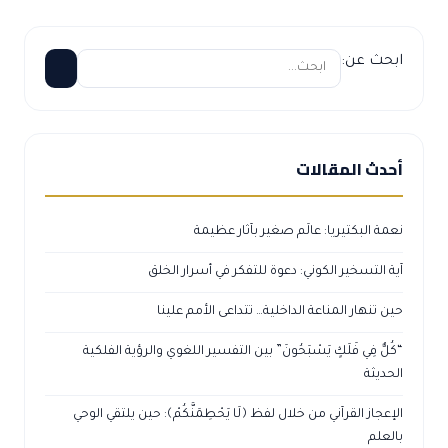
ابحث عن:
أحدث المقالات
نعمة البكتيريا: عالَم صغير بآثار عظيمة
آية التسخير الكوني: دعوة للتفكر في أسرار الخلق
حين تنهار المناعة الداخلية… تتداعى الأمم علينا
“كُلٌّ فِي فَلَكٍ يَسْبَحُونَ” بين التفسير اللغوي والرؤية الفلكية
الحديثة
الإعجاز القرآني من خلال لفظ ﴿لَا يَحْطِمَنَّكُمْ﴾: حين يلتقي الوحي
بالعلم