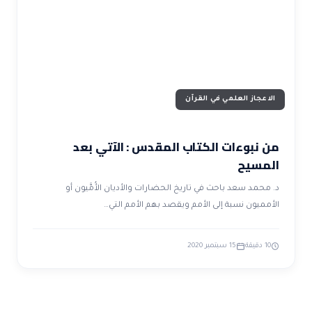
ضوابط و تأصيل الاعجاز
حول الاعجاز
الاعجاز التشريعي في القرآن
تواصل معنا
قصص للعبرة
حول السنة
مسلمين جدد
حول القراّن
مقالات اسلامية
الاعجاز العلمي في القرآن
من نبوءات الكتاب المقدس : الآتي بعد
المسيح
د. محمد سعد باحث في تاريخ الحضارات والأديان الأُمَّيون أو
الأمميون نسبة إلى الأمم ويقصد بهم الأمم التي…
10 دقيقة
15 سبتمبر 2020