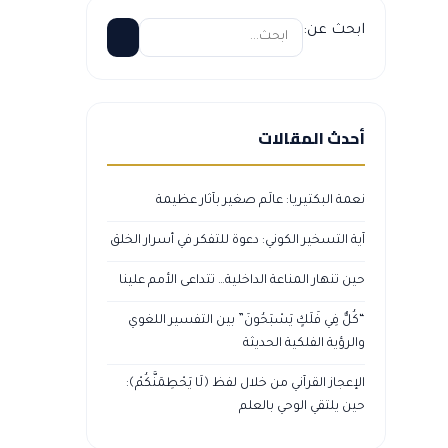
ابحث عن:
أحدث المقالات
نعمة البكتيريا: عالَم صغير بآثار عظيمة
آية التسخير الكوني: دعوة للتفكر في أسرار الخلق
حين تنهار المناعة الداخلية… تتداعى الأمم علينا
“كُلٌّ فِي فَلَكٍ يَسْبَحُونَ” بين التفسير اللغوي
والرؤية الفلكية الحديثة
الإعجاز القرآني من خلال لفظ ﴿لَا يَحْطِمَنَّكُمْ﴾:
حين يلتقي الوحي بالعلم