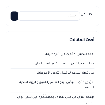
ابحث عن:
أحدث المقالات
نعمة البكتيريا: عالَم صغير بآثار عظيمة
آية التسخير الكوني: دعوة للتفكر في أسرار الخلق
حين تنهار المناعة الداخلية… تتداعى الأمم علينا
“كُلٌّ فِي فَلَكٍ يَسْبَحُونَ” بين التفسير اللغوي والرؤية الفلكية
الحديثة
الإعجاز القرآني من خلال لفظ ﴿لَا يَحْطِمَنَّكُمْ﴾: حين يلتقي الوحي
بالعلم