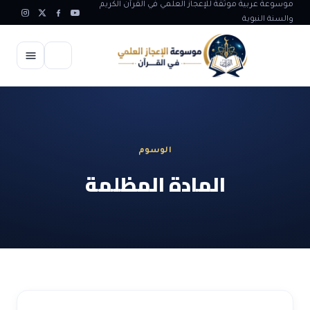
موسوعة عربية موثقة للإعجاز العلمي في القرآن الكريم
والسنة النبوية
الرئيسية
الإعجاز العلمي
الوسوم
الاعجاز العلمي في علوم الأرض
آيات الله
المادة المظلمة
الاعجاز الغيبي في القرآن
آيات الله في جسم الانسان
المقالات
الاعجاز في علوم الفلك والفضاء
آيات الله في خلق الحيوان
ابداعات اسلامية
شبهات وردود
الاعجاز العلمي في الكائنات الحية
آيات الله في خلق الكون
تأملات قرآنية
التطور والالحاد
المرئيات
الاعجاز البياني و اللغوي في القرآن
آيات الله في خلق النباتات
روائع الهدى النبوي
حول الاسلام
المؤلفون
الاعجاز العلمي علوم الطب و الحياة