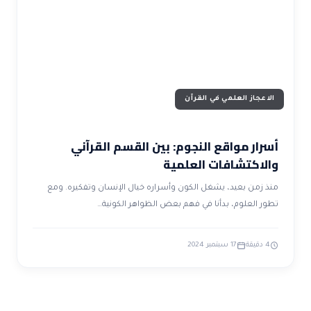
ضوابط و تأصيل الاعجاز
حول الاعجاز
الاعجاز التشريعي في القرآن
تواصل معنا
قصص للعبرة
حول السنة
مسلمين جدد
حول القراّن
مقالات اسلامية
الاعجاز العلمي في القرآن
أسرار مواقع النجوم: بين القسم القرآني
والاكتشافات العلمية
منذ زمن بعيد، يشغل الكون وأسراره خيال الإنسان وتفكيره. ومع
تطور العلوم، بدأنا في فهم بعض الظواهر الكونية…
4 دقيقة
17 سبتمبر 2024