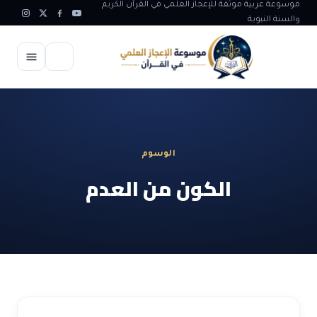
موسوعة عربية موثقة للإعجاز العلمي في القرآن الكريم
والسنة النبوية
الرئيسية
الإعجاز العلمي
الوسوم
الاعجاز العلمي في علوم الأرض
آيات الله
الكون من العدم
الاعجاز الغيبي في القرآن
آيات الله في جسم الانسان
المقالات
الاعجاز في علوم الفلك والفضاء
آيات الله في خلق الحيوان
ابداعات اسلامية
شبهات وردود
الاعجاز العلمي في الكائنات الحية
آيات الله في خلق الكون
تأملات قرآنية
التطور والالحاد
المرئيات
الاعجاز البياني و اللغوي في القرآن
آيات الله في خلق النباتات
روائع الهدى النبوي
حول الاسلام
المؤلفون
الاعجاز العلمي علوم الطب و الحياة