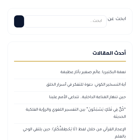
ابحث عن:
أحدث المقالات
نعمة البكتيريا: عالَم صغير بآثار عظيمة
آية التسخير الكوني: دعوة للتفكر في أسرار الخلق
حين تنهار المناعة الداخلية… تتداعى الأمم علينا
“كُلٌّ فِي فَلَكٍ يَسْبَحُونَ” بين التفسير اللغوي والرؤية الفلكية
الحديثة
الإعجاز القرآني من خلال لفظ ﴿لَا يَحْطِمَنَّكُمْ﴾: حين يلتقي الوحي
بالعلم