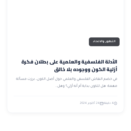
ضوابط و تأصيل الاعجاز
حول الاعجاز
الاعجاز التشريعي في القرآن
تواصل معنا
قصص للعبرة
حول السنة
مسلمين جدد
حول القراّن
مقالات اسلامية
التطور والالحاد
الأدلة الفلسفية والعلمية على بطلان فكرة
أزلية الكون ووجوده بلا خالق
في خضم النقاش الفلسفي والعلمي حول أصل الكون، برزت مسألة
مهمة: هل للكون بداية أم أنه أزلي؟ وهل…
4 دقيقة
24 أكتوبر 2024