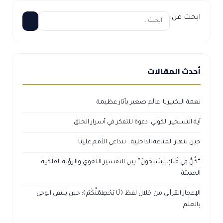
ابحث عن:
أحدث المقالات
نعمة البكتيريا: عالَم صغير بآثار عظيمة
آية التسخير الكوني: دعوة للتفكر في أسرار الخلق
حين تنهار المناعة الداخلية… تتداعى الأمم علينا
“كُلٌّ فِي فَلَكٍ يَسْبَحُونَ” بين التفسير اللغوي والرؤية الفلكية
الحديثة
الإعجاز القرآني من خلال لفظ ﴿لَا يَحْطِمَنَّكُمْ﴾: حين يلتقي الوحي
بالعلم