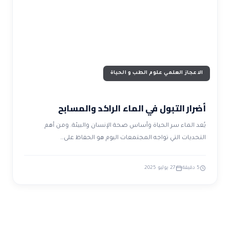
ضوابط و تأصيل الاعجاز
حول الاعجاز
الاعجاز التشريعي في القرآن
تواصل معنا
قصص للعبرة
حول السنة
مسلمين جدد
حول القراّن
مقالات اسلامية
الاعجاز العلمي علوم الطب و الحياة
أضرار التبول في الماء الراكد والمسابح
يُعد الماء سر الحياة وأساس صحة الإنسان والبيئة. ومن أهم
التحديات التي تواجه المجتمعات اليوم هو الحفاظ على…
5 دقيقة
27 يوليو 2025