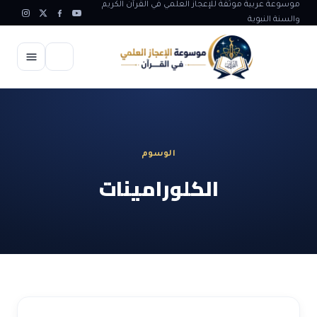
موسوعة عربية موثقة للإعجاز العلمي في القرآن الكريم
والسنة النبوية
الرئيسية
الإعجاز العلمي
الوسوم
الاعجاز العلمي في علوم الأرض
آيات الله
الكلورامينات
الاعجاز الغيبي في القرآن
آيات الله في جسم الانسان
المقالات
الاعجاز في علوم الفلك والفضاء
آيات الله في خلق الحيوان
ابداعات اسلامية
شبهات وردود
الاعجاز العلمي في الكائنات الحية
آيات الله في خلق الكون
تأملات قرآنية
التطور والالحاد
المرئيات
الاعجاز البياني و اللغوي في القرآن
آيات الله في خلق النباتات
روائع الهدى النبوي
حول الاسلام
المؤلفون
الاعجاز العلمي علوم الطب و الحياة