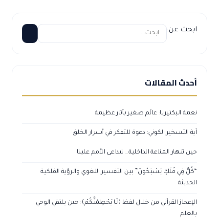
ابحث عن:
أحدث المقالات
نعمة البكتيريا: عالَم صغير بآثار عظيمة
آية التسخير الكوني: دعوة للتفكر في أسرار الخلق
حين تنهار المناعة الداخلية… تتداعى الأمم علينا
“كُلٌّ فِي فَلَكٍ يَسْبَحُونَ” بين التفسير اللغوي والرؤية الفلكية
الحديثة
الإعجاز القرآني من خلال لفظ ﴿لَا يَحْطِمَنَّكُمْ﴾: حين يلتقي الوحي
بالعلم