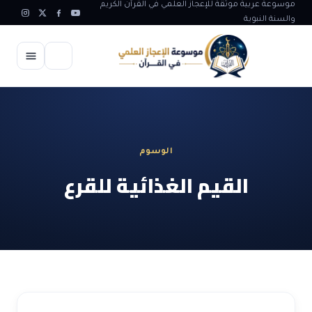
موسوعة عربية موثقة للإعجاز العلمي في القرآن الكريم
والسنة النبوية
الرئيسية
الإعجاز العلمي
الوسوم
الاعجاز العلمي في علوم الأرض
آيات الله
القيم الغذائية للقرع
الاعجاز الغيبي في القرآن
آيات الله في جسم الانسان
المقالات
الاعجاز في علوم الفلك والفضاء
آيات الله في خلق الحيوان
ابداعات اسلامية
شبهات وردود
الاعجاز العلمي في الكائنات الحية
آيات الله في خلق الكون
تأملات قرآنية
التطور والالحاد
المرئيات
الاعجاز البياني و اللغوي في القرآن
آيات الله في خلق النباتات
روائع الهدى النبوي
حول الاسلام
المؤلفون
الاعجاز العلمي علوم الطب و الحياة