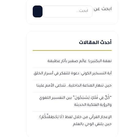
ابحث عن:
أحدث المقالات
نعمة البكتيريا: عالَم صغير بآثار عظيمة
آية التسخير الكوني: دعوة للتفكر في أسرار الخلق
حين تنهار المناعة الداخلية… تتداعى الأمم علينا
“كُلٌّ فِي فَلَكٍ يَسْبَحُونَ” بين التفسير اللغوي
والرؤية الفلكية الحديثة
الإعجاز القرآني من خلال لفظ ﴿لَا يَحْطِمَنَّكُمْ﴾:
حين يلتقي الوحي بالعلم